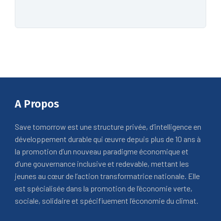
A Propos
Save tomorrow est une structure privée, d’intelligence en
développement durable qui œuvre depuis plus de 10 ans à
la promotion d’un nouveau paradigme économique et
d’une gouvernance inclusive et redevable, mettant les
jeunes au cœur de l’action transformatrice nationale. Elle
est spécialisée dans la promotion de l’économie verte,
sociale, solidaire et spécifiuement l’économie du climat.