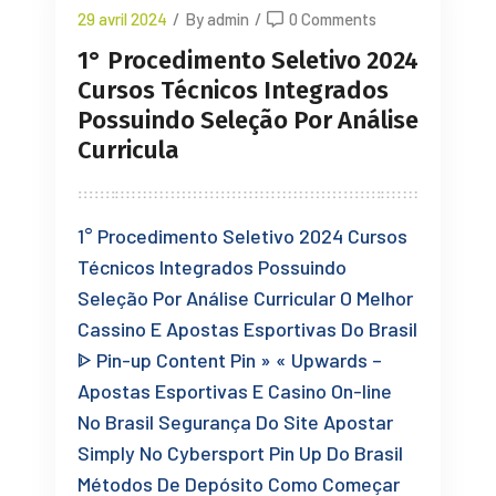
29 avril 2024
/
By admin
/
0 Comments
1° Procedimento Seletivo 2024
Cursos Técnicos Integrados
Possuindo Seleção Por Análise
Curricula
1° Procedimento Seletivo 2024 Cursos
Técnicos Integrados Possuindo
Seleção Por Análise Curricular O Melhor
Cassino E Apostas Esportivas Do Brasil
ᐈ Pin-up Content Pin » « Upwards –
Apostas Esportivas E Casino On-line
No Brasil Segurança Do Site Apostar
Simply No Cybersport Pin Up Do Brasil
Métodos De Depósito Como Começar