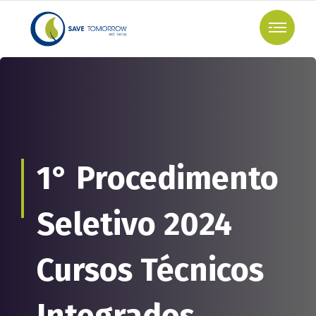
1° Procedimento
Seletivo 2024
Cursos Técnicos