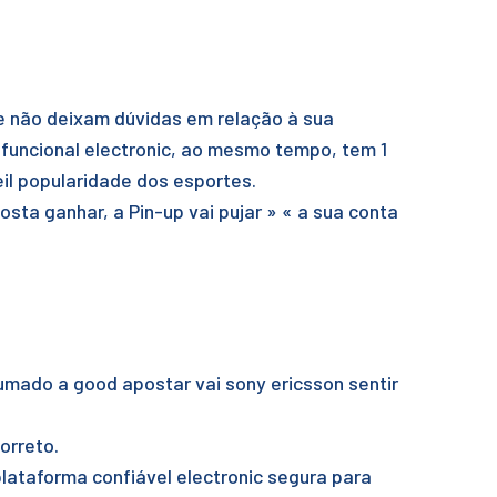
e não deixam dúvidas em relação à sua
 funcional electronic, ao mesmo tempo, tem 1
il popularidade dos esportes.
osta ganhar, a Pin-up vai pujar » « a sua conta
umado a good apostar vai sony ericsson sentir
orreto.
plataforma confiável electronic segura para