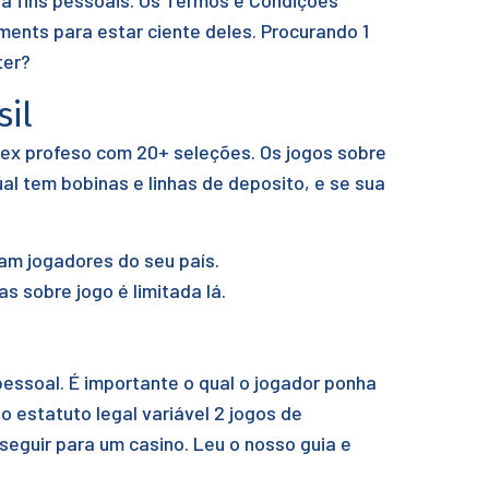
ra fins pessoais. Os Termos e Condições
nts para estar ciente deles. Procurando 1
ter?
sil
 ex profeso com 20+ seleções. Os jogos sobre
al tem bobinas e linhas de deposito, e se sua
tam jogadores do seu país.
s sobre jogo é limitada lá.
pessoal. É importante o qual o jogador ponha
o estatuto legal variável 2 jogos de
 seguir para um casino. Leu o nosso guia e