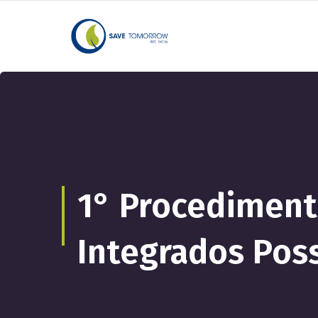
1° Procediment
Integrados Poss