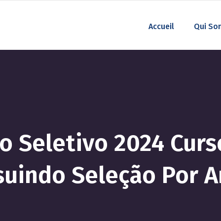
Accueil
Qui So
o Seletivo 2024 Curs
uindo Seleção Por An