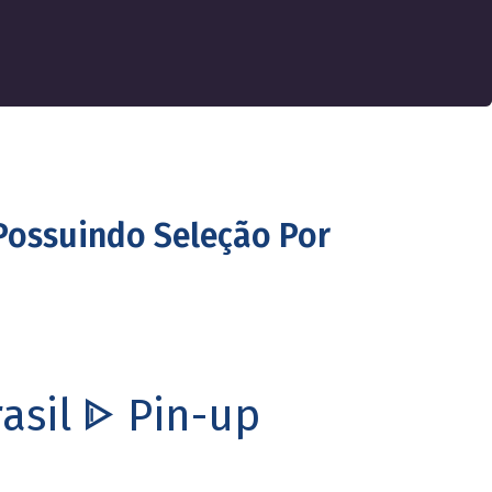
 Possuindo Seleção Por
asil ᐈ Pin-up