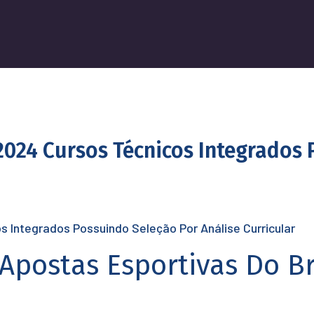
2024 Cursos Técnicos Integrados
s Integrados Possuindo Seleção Por Análise Curricular
Apostas Esportivas Do Br