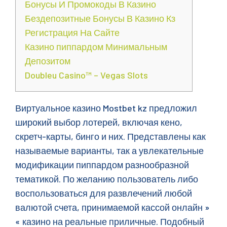
Бонусы И Промокоды В Казино
Бездепозитные Бонусы В Казино Кз
Регистрация На Сайте
Казино пиппардом Минимальным
Депозитом
Doubleu Casino™ – Vegas Slots
Виртуальное казино Mostbet kz предложил
широкий выбор лотерей, включая кено,
скретч-карты, бинго и них. Представлены как
называемые варианты, так а увлекательные
модификации пиппардом разнообразной
тематикой. По желанию пользователь либо
воспользоваться для развлечений любой
валютой счета, принимаемой кассой онлайн »
« казино на реальные приличные. Подобный