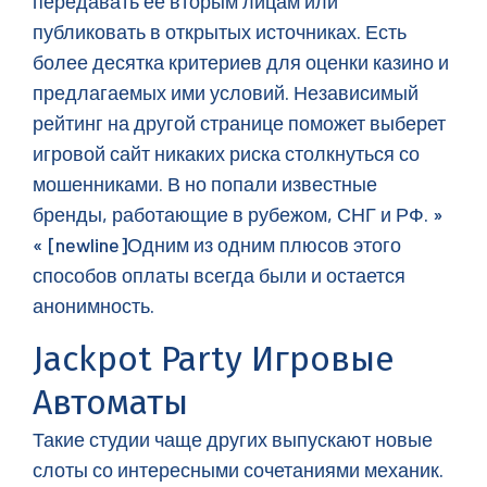
передавать ее вторым лицам или
публиковать в открытых источниках. Есть
более десятка критериев для оценки казино и
предлагаемых ими условий. Независимый
рейтинг на другой странице поможет выберет
игровой сайт никаких риска столкнуться со
мошенниками. В но попали известные
бренды, работающие в рубежом, СНГ и РФ. »
« [newline]Одним из одним плюсов этого
способов оплаты всегда были и остается
анонимность.
Jackpot Party Игровые
Автоматы
Такие студии чаще других выпускают новые
слоты со интересными сочетаниями механик.