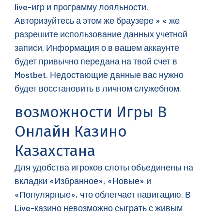
live-игр и программу лояльности.
Авторизуйтесь а этом же браузере » « же
разрешите использование данных учетной
записи. Информация о в вашем аккаунте
будет привычно передана на твой счет в
Mostbet. Недостающие данные вас нужно
будет восстановить в личном служебном.
возможности Игры В
Онлайн Казино
Казахстана
Для удобства игроков слоты объединены на
вкладки «Избранное», «Новые» и
«Популярные», что облегчает навигацию. В
Live-казино невозможно сыграть с живым