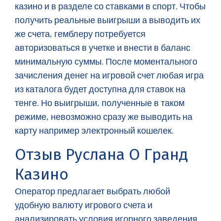
казино и в разделе со ставками в спорт. Чтобы
получить реальные выигрыши а выводить их
же счета, гемблеру потребуется
авторизоваться в учетке и внести в баланс
минимальную суммы. После моментального
зачисления денег на игровой счет любая игра
из каталога будет доступна для ставок на
тенге. Но выигрыши, полученные в таком
режиме, невозможно сразу же выводить на
карту например электронный кошелек.
Отзыв Руслана О Гранд
Казино
Оператор предлагает выбрать любой
удобную валюту игрового счета и
анализировать условия игорного заведения