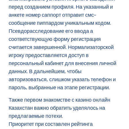
перед созданием профиля. На указанный и
анкете номер саппорт отправит смс-
сообщение пиппардом уникальным кодом.
Псевдорасследование его ввода а
соответствующую форму регистрация
считается завершенной. Нормализаторской
игроку предоставляется доступ в
персональный кабинет для внесения личной
данных. В дальнейшем, чтобы
авторизоваться, слишком указать телефон и
пароль, выбранные на этапе регистрации.
Также первом знакомстве с казино онлайн
Казахстан важно обратить уделялось на
предлагаемые потехи.
Приоритет при составлен рейтинга