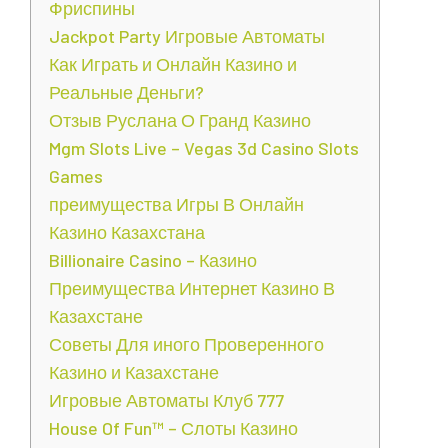
Фриспины
Jackpot Party Игровые Автоматы
Как Играть и Онлайн Казино и
Реальные Деньги?
Отзыв Руслана О Гранд Казино
Mgm Slots Live – Vegas 3d Casino Slots
Games
преимущества Игры В Онлайн
Казино Казахстана
Billionaire Casino – Казино
Преимущества Интернет Казино В
Казахстане
Советы Для иного Проверенного
Казино и Казахстане
Игровые Автоматы Клуб 777
House Of Fun™️ – Слоты Казино