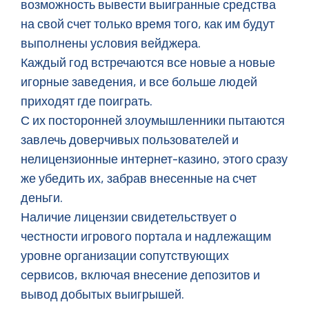
возможность вывести выигранные средства
на свой счет только время того, как им будут
выполнены условия вейджера.
Каждый год встречаются все новые а новые
игорные заведения, и все больше людей
приходят где поиграть.
С их посторонней злоумышленники пытаются
завлечь доверчивых пользователей и
нелицензионные интернет-казино, этого сразу
же убедить их, забрав внесенные на счет
деньги.
Наличие лицензии свидетельствует о
честности игрового портала и надлежащим
уровне организации сопутствующих
сервисов, включая внесение депозитов и
вывод добытых выигрышей.