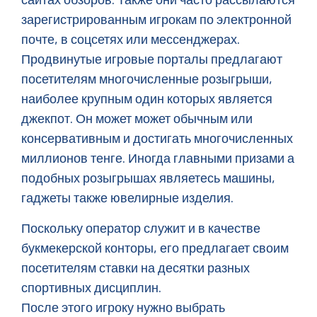
зарегистрированным игрокам по электронной
почте, в соцсетях или мессенджерах.
Продвинутые игровые порталы предлагают
посетителям многочисленные розыгрыши,
наиболее крупным один которых является
джекпот. Он может может обычным или
консервативным и достигать многочисленных
миллионов тенге. Иногда главными призами а
подобных розыгрышах являетесь машины,
гаджеты также ювелирные изделия.
Поскольку оператор служит и в качестве
букмекерской конторы, его предлагает своим
посетителям ставки на десятки разных
спортивных дисциплин.
После этого игроку нужно выбрать