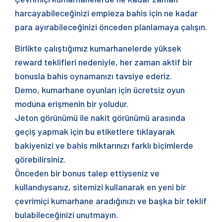
harcayabileceğinizi empieza bahis için ne kadar
para ayırabileceğinizi önceden planlamaya çalışın.
Birlikte çalıştığımız kumarhanelerde yüksek
reward teklifleri nedeniyle, her zaman aktif bir
bonusla bahis oynamanızı tavsiye ederiz.
Demo, kumarhane oyunları için ücretsiz oyun
moduna erişmenin bir yoludur.
Jeton görünümü ile nakit görünümü arasında
geçiş yapmak için bu etiketlere tıklayarak
bakiyenizi ve bahis miktarınızı farklı biçimlerde
görebilirsiniz.
Önceden bir bonus talep ettiyseniz ve
kullandıysanız, sitemizi kullanarak en yeni bir
çevrimiçi kumarhane aradığınızı ve başka bir teklif
bulabileceğinizi unutmayın.