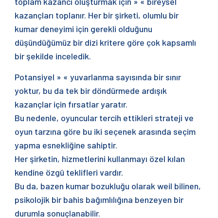
toplam kazancı oluşturmak için » « bireysel
kazançları toplanır. Her bir şirketi, olumlu bir
kumar deneyimi için gerekli olduğunu
düşündüğümüz bir dizi kritere göre çok kapsamlı
bir şekilde inceledik.
Potansiyel » « yuvarlanma sayısında bir sınır
yoktur, bu da tek bir döndürmede ardışık
kazançlar için fırsatlar yaratır.
Bu nedenle, oyuncular tercih ettikleri strateji ve
oyun tarzına göre bu iki seçenek arasında seçim
yapma esnekliğine sahiptir.
Her şirketin, hizmetlerini kullanmayı özel kılan
kendine özgü teklifleri vardır.
Bu da, bazen kumar bozukluğu olarak weil bilinen,
psikolojik bir bahis bağımlılığına benzeyen bir
durumla sonuçlanabilir.