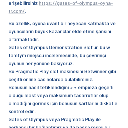
erişebilirsiniz
https://gates-of-olympus-oyna-
tr.com/
.
Bu özellik, oyuna uvant bir heyecan katmakta ve
oyuncuların büyük kazançlar elde etme şansını
artırmaktadır.
Gates of Olympus Demonstration Slot’un bu w
tamtym miejscu incelemesinde, bu çevrimiçi
oyunun her yönüne bakıyoruz.
Bu Pragmatic Play slot makinesini Betwinner gibi
çeşitli online casinolarda bulabilirsiniz.
Bonusun nasıl tetiklendiğini » « empieza geçerli
olduğu least veya maksimum tasarruflar olup
olmadığını görmek için bonusun şartlarını dikkatle
kontrol edin.
Gates of Olympus veya Pragmatic Play ile
herhangi bir bağlantımız ya da başka resmi bir