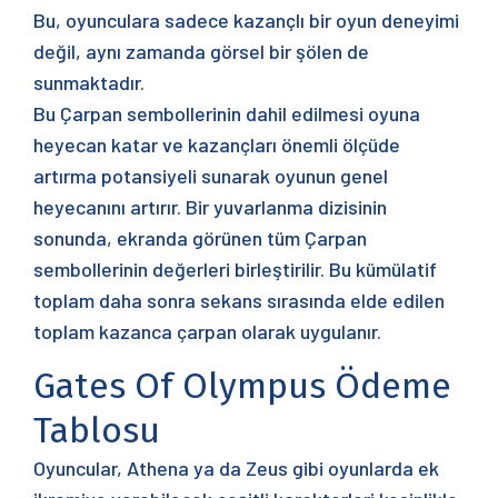
Bu, oyunculara sadece kazançlı bir oyun deneyimi
değil, aynı zamanda görsel bir şölen de
sunmaktadır.
Bu Çarpan sembollerinin dahil edilmesi oyuna
heyecan katar ve kazançları önemli ölçüde
artırma potansiyeli sunarak oyunun genel
heyecanını artırır. Bir yuvarlanma dizisinin
sonunda, ekranda görünen tüm Çarpan
sembollerinin değerleri birleştirilir. Bu kümülatif
toplam daha sonra sekans sırasında elde edilen
toplam kazanca çarpan olarak uygulanır.
Gates Of Olympus Ödeme
Tablosu
Oyuncular, Athena ya da Zeus gibi oyunlarda ek