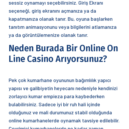
sessiz oynamayı seçebilirsiniz. Giriş Ekranı
seçeneği, giriş ekranını açmanıza ya da
kapatmanıza olanak tanır. Bu, oyuna başlarken
tanıtım animasyonunu veya bilgilerini atlamanıza
ya da görüntülemenize olanak tanır.
Neden Burada Bir Online On
Line Casino Arıyorsunuz?
Pek çok kumarhane oyununun bağımlılık yapıcı
yapısı ve galibiyetin heyecanı nedeniyle kendinizi
zorlayıcı kumar empieza para kaybederken
bulabilirsiniz. Sadece iyi bir ruh hali içinde
olduğunuz ve mali durumunuz stabil olduğunda
online kumarhanelerde oynamak tavsiye edilebilir.
Çevrimiçi kumarhanelerde ne kadar zaman