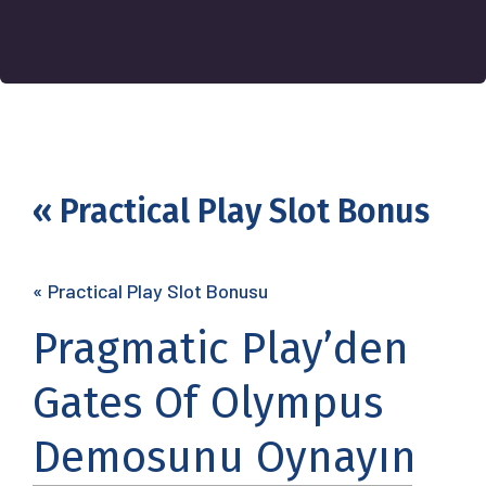
« Practical Play Slot Bonus
« Practical Play Slot Bonusu
Pragmatic Play’den
Gates Of Olympus
Demosunu Oynayın