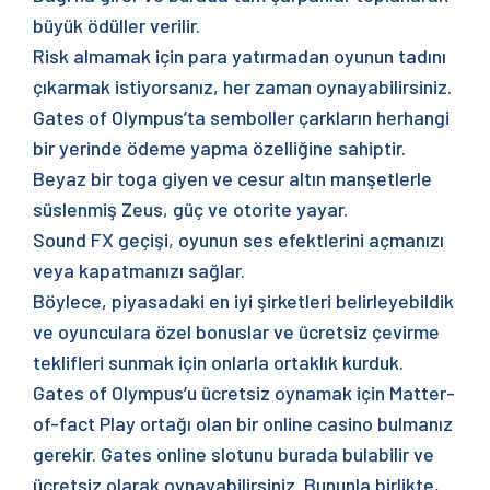
büyük ödüller verilir.
Risk almamak için para yatırmadan oyunun tadını
çıkarmak istiyorsanız, her zaman oynayabilirsiniz.
Gates of Olympus’ta semboller çarkların herhangi
bir yerinde ödeme yapma özelliğine sahiptir.
Beyaz bir toga giyen ve cesur altın manşetlerle
süslenmiş Zeus, güç ve otorite yayar.
Sound FX geçişi, oyunun ses efektlerini açmanızı
veya kapatmanızı sağlar.
Böylece, piyasadaki en iyi şirketleri belirleyebildik
ve oyunculara özel bonuslar ve ücretsiz çevirme
teklifleri sunmak için onlarla ortaklık kurduk.
Gates of Olympus’u ücretsiz oynamak için Matter-
of-fact Play ortağı olan bir online casino bulmanız
gerekir. Gates online slotunu burada bulabilir ve
ücretsiz olarak oynayabilirsiniz. Bununla birlikte,