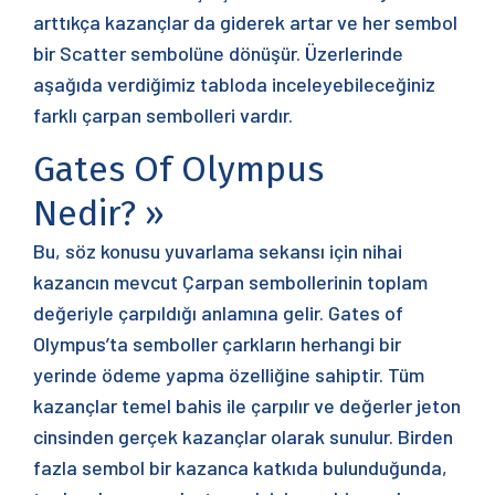
arttıkça kazançlar da giderek artar ve her sembol
bir Scatter sembolüne dönüşür. Üzerlerinde
aşağıda verdiğimiz tabloda inceleyebileceğiniz
farklı çarpan sembolleri vardır.
Gates Of Olympus
Nedir? »
Bu, söz konusu yuvarlama sekansı için nihai
kazancın mevcut Çarpan sembollerinin toplam
değeriyle çarpıldığı anlamına gelir. Gates of
Olympus’ta semboller çarkların herhangi bir
yerinde ödeme yapma özelliğine sahiptir. Tüm
kazançlar temel bahis ile çarpılır ve değerler jeton
cinsinden gerçek kazançlar olarak sunulur. Birden
fazla sembol bir kazanca katkıda bulunduğunda,