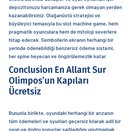
depozitonuzu harcamanıza gerek olmayan yerden
kazanabilirsiniz. Olağanüstü stratejisi ve
büyüleyici temasıyla bu slot machine game, hem
pragmatik oyunculara hem de mitoloji severlere
hitap edecek. Sembollerin ekranın herhangi bir
yerinde ödenebildiği benzersiz ödeme sistemi,
her spine heyecan ve öngörülemezlik katar.
Conclusion En Allant Sur
Olimpos’un Kapıları
Ücretsiz
Bununla birlikte, oyundaki herhangi bir arızanın
tüm ödemeleri ve oyunları geçersiz kılarak adil bir
oyun ve doğru sonuçlar sağladığını unutmamak