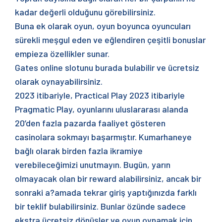
kadar değerli olduğunu görebilirsiniz.
Buna ek olarak oyun, oyun boyunca oyuncuları
sürekli meşgul eden ve eğlendiren çeşitli bonuslar
empieza özellikler sunar.
Gates online slotunu burada bulabilir ve ücretsiz
olarak oynayabilirsiniz.
2023 itibariyle, Practical Play 2023 itibariyle
Pragmatic Play, oyunlarını uluslararası alanda
20’den fazla pazarda faaliyet gösteren
casinolara sokmayı başarmıştır. Kumarhaneye
bağlı olarak birden fazla ikramiye
verebileceğimizi unutmayın. Bugün, yarın
olmayacak olan bir reward alabilirsiniz, ancak bir
sonraki a?amada tekrar giriş yaptığınızda farklı
bir teklif bulabilirsiniz. Bunlar özünde sadece
ekstra ücretsiz dönüşler ve oyun oynamak için