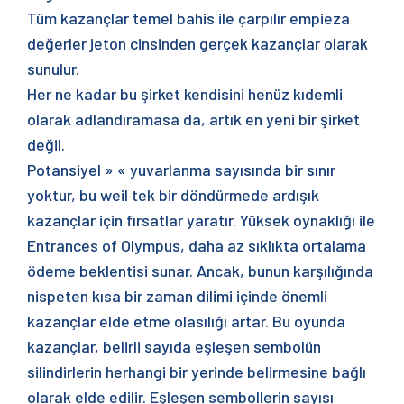
Tüm kazançlar temel bahis ile çarpılır empieza
değerler jeton cinsinden gerçek kazançlar olarak
sunulur.
Her ne kadar bu şirket kendisini henüz kıdemli
olarak adlandıramasa da, artık en yeni bir şirket
değil.
Potansiyel » « yuvarlanma sayısında bir sınır
yoktur, bu weil tek bir döndürmede ardışık
kazançlar için fırsatlar yaratır. Yüksek oynaklığı ile
Entrances of Olympus, daha az sıklıkta ortalama
ödeme beklentisi sunar. Ancak, bunun karşılığında
nispeten kısa bir zaman dilimi içinde önemli
kazançlar elde etme olasılığı artar. Bu oyunda
kazançlar, belirli sayıda eşleşen sembolün
silindirlerin herhangi bir yerinde belirmesine bağlı
olarak elde edilir. Eşleşen sembollerin sayısı