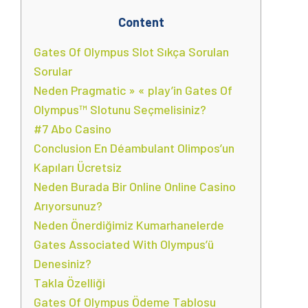
Content
Gates Of Olympus Slot Sıkça Sorulan
Sorular
Neden Pragmatic » « play’in Gates Of
Olympus™ Slotunu Seçmelisiniz?
#7 Abo Casino
Conclusion En Déambulant Olimpos’un
Kapıları Ücretsiz
Neden Burada Bir Online Online Casino
Arıyorsunuz?
Neden Önerdiğimiz Kumarhanelerde
Gates Associated With Olympus’ü
Denesiniz?
Takla Özelliği
Gates Of Olympus Ödeme Tablosu