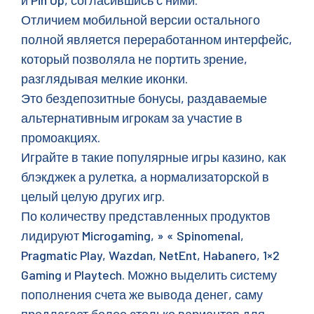
и Pin Up, согласившись с ними.
Отличием мобильной версии остального
полной является переработанном интерфейс,
который позволяла не портить зрение,
разглядывая мелкие иконки.
Это бездепозитные бонусы, раздаваемые
альтернативным игрокам за участие в
промоакциях.
Играйте в такие популярные игры казино, как
блэкджек а рулетка, а нормализаторской в
целый целую других игр.
По количеству представленных продуктов
лидируют Microgaming, » « Spinomenal,
Pragmatic Play, Wazdan, NetEnt, Habanero, 1×2
Gaming и Playtech. Можно выделить систему
пополнения счета же вывода денег, саму