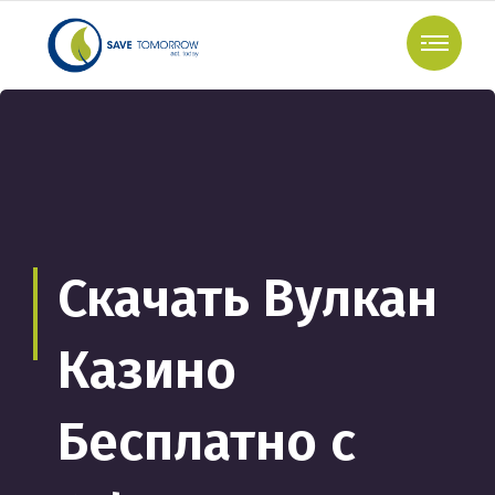
Скачать Вулкан
Казино
Бесплатно с