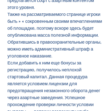
предлагается софт с азартным контентом
этого уровня.
Также на рассматриваемого странице игроки
быть » « сокровенным своими впечатлениями
об площадке, поэтому вскоре здесь будет
опубликована масса полезной информации.
Обратившись в правоохранительные органы,
можно иметь административный штраф а
уголовное наказание.
Если добавить к ним еще бонусы за
регистрацию, получилось неплохой
стартовый капитал. Данная процедура
является условием лицензии для
предотвращения незаконного оборота денег
через азартные заведения. Успешное
прохождение проверки личности условии