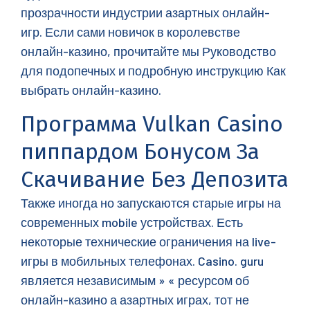
прозрачности индустрии азартных онлайн-
игр. Если сами новичок в королевстве
онлайн-казино, прочитайте мы Руководство
для подопечных и подробную инструкцию Как
выбрать онлайн-казино.
Программа Vulkan Casino
пиппардом Бонусом За
Скачивание Без Депозита
Также иногда но запускаются старые игры на
современных mobile устройствах. Есть
некоторые технические ограничения на live-
игры в мобильных телефонах. Casino. guru
является независимым » « ресурсом об
онлайн-казино а азартных играх, тот не