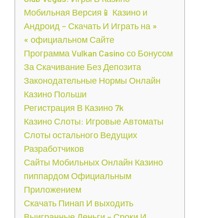
Мобильная Версия📱 Казино и
Андроид – Скачать И Играть на »
« официальном Сайте
Программа Vulkan Casino со Бонусом
За Скачивание Без Депозита
Законодательные Нормы Онлайн
Казино Польши
Регистрация В Казино 7k
Казино Слоты: Игровые Автоматы
Слоты остального Ведущих
Разработчиков
Сайты Мобильных Онлайн Казино
пиппардом Официальным
Приложением
Скачать Пинап И выходить
Выигранные Деньги – Сроки И