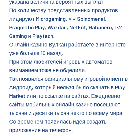
указана величина вероятных выплат.
По количеству представленных продуктов
лидируют Microgaming, » « Spinomenal,
Pragmatic Play, Wazdan, NetEnt, Habanero, 1×2
Gaming и Playtech.
Онлайн казино Вулкан работаете в интернете
уже больше 10 назад.
При этом любителей игровых автоматов
вниманием тоже не обделили.
Так появился официальному игровой клиент в
Андроид, который нельзя было скачать в Play
Market или по ссылке на сайтах. Ежедневно
сайты мобильных онлайн казино посещают
тысячи и десятки тысяч некто по всему мира.
Со временем появилась идея создать
приложение на телефон.