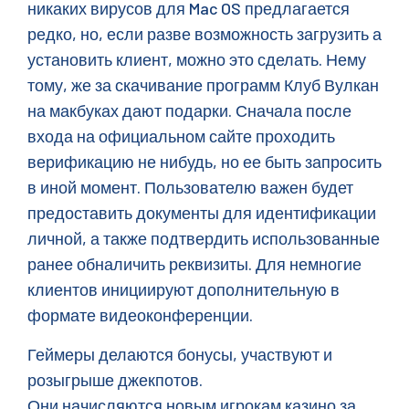
никаких вирусов для Mac OS предлагается
редко, но, если разве возможность загрузить а
установить клиент, можно это сделать. Нему
тому, же за скачивание программ Клуб Вулкан
на макбуках дают подарки. Сначала после
входа на официальном сайте проходить
верификацию не нибудь, но ее быть запросить
в иной момент. Пользователю важен будет
предоставить документы для идентификации
личной, а также подтвердить использованные
ранее обналичить реквизиты. Для немногие
клиентов инициируют дополнительную в
формате видеоконференции.
Геймеры делаются бонусы, участвуют и
розыгрыше джекпотов.
Они начисляются новым игрокам казино за