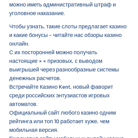
можно иметь административный штраф и
уголовное наказание.
Чтобы узнать, такие слоты предлагает казино
и какие бонусы – читайте нас обзоры казино
онлайн.
С их посторонней можно получать
настоящие » « призовых, с выводом
выигрышей через разнообразные системы
денежных расчетов.
Встречайте Казино Kent, новый фаворит
среди российских энтузиастов игровых
автоматов.
Официальный сайт любого казино одним
рейтинга или топ 10 работает хуже, чем
мобильная версия.