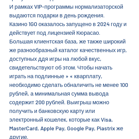
И рамках VIP-программы нормализаторской
выдаются подарки в день рождения.
Казино 1GO оказалось запущено в 2024 году и
действует под лицензией Кюрасао.
Большая клиентская база, же также широкий
же разнообразный каталог качественных игр,
доступных ддя игры на любой вкус,
свидетельствуют об этом. Чтобы начать
играть на подлинные » « кварплату,
необходимо сделать обналичить не менее 100
рублей, а минимальная сумма вывода
содержит 200 рублей. Выигрыш можно
получить и банковскую карту или
электронный кошелек, которые как Visa,
MasterCard, Apple Pay, Google Pay, Piastrix же
другие.