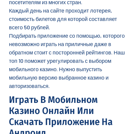
посетителям из многих стран.
Каждый день на сайте проходит лотерея,
стоимость билетов для которой составляет
всего 50 рублей.
Подбирать приложение со помощью, которого
невозможно играть на приличные даже в
обратном стоит с посторонней рейтингов. Наш
топ 10 поможет урегулировать с выбором
мобильного казино. Нужно выпустить
мобильную версию выбранное казино и
авторизоваться.
Играть В Мобильном
Казино Онлайн Или
Скачать Приложение На
Андроид