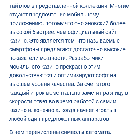
тайтлов в представленной коллекции. Многие
отдают предпочтение мобильному
приложению, потому что оно эновский более
высокой быстрее, чем официальный сайт
казино. Это является тем, что называемые
смартфоны предлагают достаточно высокие
показатели мощности. Разработчики
мобильного казино прекрасно этим
довольствуются и оптимизируют софт на
высшем уровня качества. За счет этого
каждый игрок моментально заметит разницу в
скорости ответ во время работой с самим
казино и, конечно а, когда начнет играть в
любой один предложенных аппаратов.
В нем перечислены символы автомата,