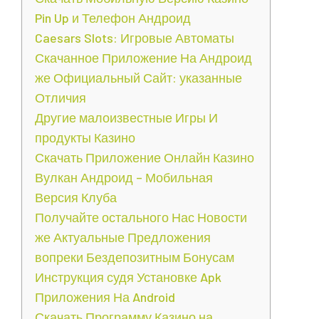
Pin Up и Телефон Андроид
Caesars Slots: Игровые Автоматы
Скачанное Приложение На Андроид
же Официальный Сайт: указанные
Отличия
Другие малоизвестные Игры И
продукты Казино
Скачать Приложение Онлайн Казино
Вулкан Андроид – Мобильная
Версия Клуба
Получайте остального Нас Новости
же Актуальные Предложения
вопреки Бездепозитным Бонусам
Инструкция судя Установке Apk
Приложения На Android
Скачать Программу Казино на