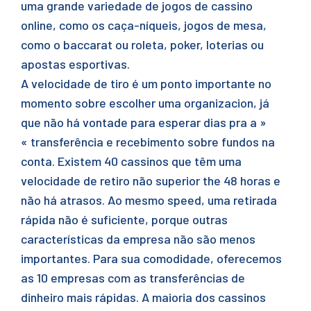
uma grande variedade de jogos de cassino
online, como os caça-níqueis, jogos de mesa,
como o baccarat ou roleta, poker, loterias ou
apostas esportivas.
A velocidade de tiro é um ponto importante no
momento sobre escolher uma organizacion, já
que não há vontade para esperar dias pra a »
« transferência e recebimento sobre fundos na
conta. Existem 40 cassinos que têm uma
velocidade de retiro não superior the 48 horas e
não há atrasos. Ao mesmo speed, uma retirada
rápida não é suficiente, porque outras
características da empresa não são menos
importantes. Para sua comodidade, oferecemos
as 10 empresas com as transferências de
dinheiro mais rápidas. A maioria dos cassinos