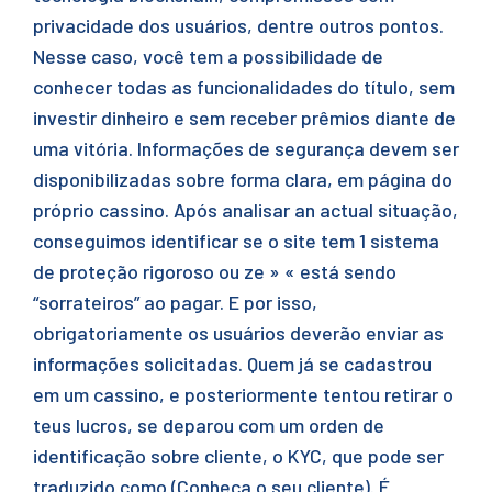
privacidade dos usuários, dentre outros pontos.
Nesse caso, você tem a possibilidade de
conhecer todas as funcionalidades do título, sem
investir dinheiro e sem receber prêmios diante de
uma vitória. Informações de segurança devem ser
disponibilizadas sobre forma clara, em página do
próprio cassino. Após analisar an actual situação,
conseguimos identificar se o site tem 1 sistema
de proteção rigoroso ou ze » « está sendo
“sorrateiros” ao pagar. E por isso,
obrigatoriamente os usuários deverão enviar as
informações solicitadas. Quem já se cadastrou
em um cassino, e posteriormente tentou retirar o
teus lucros, se deparou com um orden de
identificação sobre cliente, o KYC, que pode ser
traduzido como (Conheca o seu cliente). É