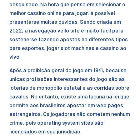
pesquisado. Na hora que pensa em selecionar o
melhor cassino online para jogar, é possível
presentarse muitas dúvidas. Sendo criada em
2022, a navegação vello site é muito fácil para
sostenerse fazendo apostas na diferentes tipos
para esportes, jogar slot machines e cassino ao
vivo.
Após a proibição geral do jogo em 1941, because
únicas profissões interessantes do jogo são as
loterias de monopólio estatal e as corridas sobre
cavalos. No entanto, existe uma lacuna na lei que
permite aos brasileiros apostar em web pages
estrangeiros. Os jogadores não cometem nenhum
crime, pois operating system sites são
licenciados em sua jurisdição.