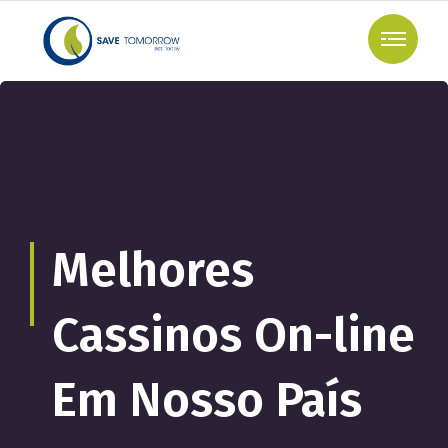
Melhores
Cassinos On-line
Em Nosso País