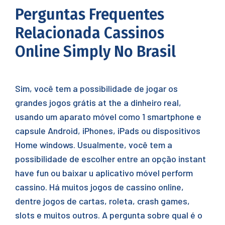
Perguntas Frequentes
Relacionada Cassinos
Online Simply No Brasil
Sim, você tem a possibilidade de jogar os
grandes jogos grátis at the a dinheiro real,
usando um aparato móvel como 1 smartphone e
capsule Android, iPhones, iPads ou dispositivos
Home windows. Usualmente, você tem a
possibilidade de escolher entre an opção instant
have fun ou baixar u aplicativo móvel perform
cassino. Há muitos jogos de cassino online,
dentre jogos de cartas, roleta, crash games,
slots e muitos outros. A pergunta sobre qual é o