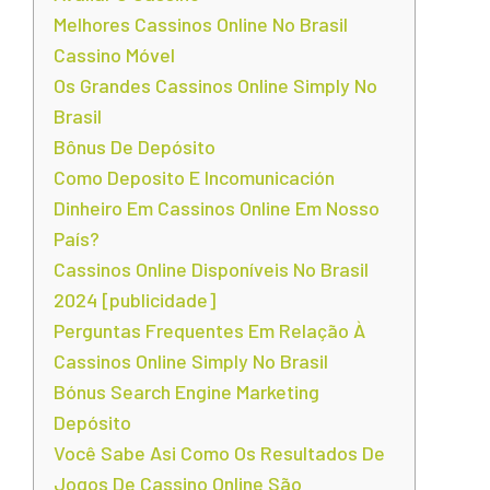
Melhores Cassinos Online No Brasil
Cassino Móvel
Os Grandes Cassinos Online Simply No
Brasil
Bônus De Depósito
Como Deposito E Incomunicación
Dinheiro Em Cassinos Online Em Nosso
País?
Cassinos Online Disponíveis No Brasil
2024 [publicidade]
Perguntas Frequentes Em Relação À
Cassinos Online Simply No Brasil
Bónus Search Engine Marketing
Depósito
Você Sabe Asi Como Os Resultados De
Jogos De Cassino Online São