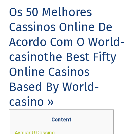
Os 50 Melhores
Cassinos Online De
Acordo Com O World-
casinothe Best Fifty
Online Casinos
Based By World-
casino »
Content
Avaliar U Cassino