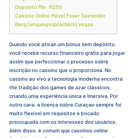
Depósito Min: R$50
Cassino Online Móvel Feuer Speiender
Berg (umgangssprachlich) Vegas
Quando você ativan um bônus sem depósito,
você recebe recurso financeiro grátis para jogar
assim que perfeccionar o processo sobre
inscrição no cassino que o proporciona. No
cassino ao vivo a tecnologia moderna encontra
the tradição dos games de azar clássicos,
criando uma experiência única e imersiva. Por
outro cara, a licença sobre Curaçao sempre foi
muito flexível em requisitos e bocado
preocupada com os interesses dos usuários.
Além disso, é comum que cassinos online