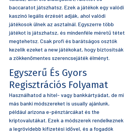
baccaratot játszhatsz. Ezek a játékok egy valódi
kaszinó legális érzését adják, ahol valódi
játékosok ülnek az asztalnál. Egyszerre több
játékot is játszhatsz, és mindenféle méretű tétet
megtehetsz. Csak profi és barátságos osztók
kezelik ezeket a new játékokat, hogy biztosítsák
a zökkenőmentes szerencsejáték élményt.
Egyszerű És Gyors
Regisztrációs Folyamat
Használhatod a hitel- vagy bankkártyádat, de mi
más banki módszereket is usually ajánlunk,
például arizona e-pénztárcákat és the
kriptovalutákat. Ezek a módszerek rendelkeznek
a legrövidebb kifizetési idővel, és a fogadók