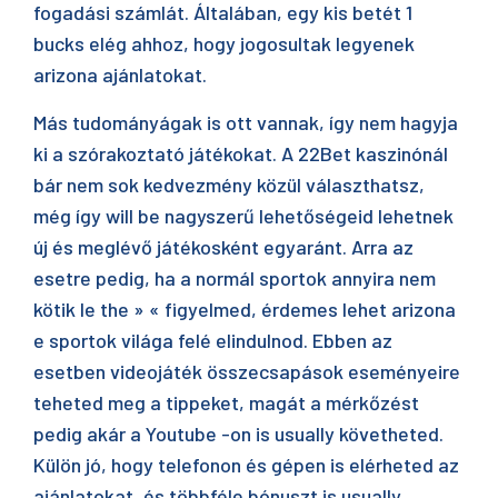
fogadási számlát. Általában, egy kis betét 1
bucks elég ahhoz, hogy jogosultak legyenek
arizona ajánlatokat.
Más tudományágak is ott vannak, így nem hagyja
ki a szórakoztató játékokat. A 22Bet kaszinónál
bár nem sok kedvezmény közül választhatsz,
még így will be nagyszerű lehetőségeid lehetnek
új és meglévő játékosként egyaránt. Arra az
esetre pedig, ha a normál sportok annyira nem
kötik le the » « figyelmed, érdemes lehet arizona
e sportok világa felé elindulnod. Ebben az
esetben videojáték összecsapások eseményeire
teheted meg a tippeket, magát a mérkőzést
pedig akár a Youtube -on is usually követheted.
Külön jó, hogy telefonon és gépen is elérheted az
ajánlatokat, és többféle bónuszt is usually