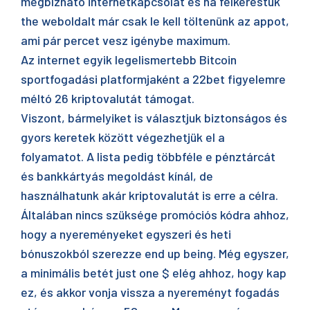
megbízható internetkapcsolat és ha felkerestük
the weboldalt már csak le kell töltenünk az appot,
ami pár percet vesz igénybe maximum.
Az internet egyik legelismertebb Bitcoin
sportfogadási platformjaként a 22bet figyelemre
méltó 26 kriptovalutát támogat.
Viszont, bármelyiket is választjuk biztonságos és
gyors keretek között végezhetjük el a
folyamatot. A lista pedig többféle e pénztárcát
és bankkártyás megoldást kínál, de
használhatunk akár kriptovalutát is erre a célra.
Általában nincs szüksége promóciós kódra ahhoz,
hogy a nyereményeket egyszeri és heti
bónuszokból szerezze end up being. Még egyszer,
a minimális betét just one $ elég ahhoz, hogy kap
ez, és akkor vonja vissza a nyereményt fogadás