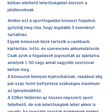
körben elérhető lehetőségeket biztosít a
játékosoknak.
Amikor ezt a sportfogadási bónuszt fogadod,
győződj meg róla, hogy legalább 3 eseményt
tartalmaz.
Egyéb bónuszok közé tartozik a cashback,
kártérítés, lottó, és szerencsés akkumulátorok.
Csak azok a fogadások jogosultak az ajánlatra,
amelyek 1, 50 vagy annál nagyobb szorzóval
keltek meg.
A bónuszok könnyen kijátszhatóak, ráadásul alig
pár száz forint befizetése szükséges maximum
az igénylésükhöz.
A 22Bet felületén az összes népszerű sport
fellelhető, de sok lehetőségünk lehet akkor is
usually, ha speciális sportok érdekelnek minket,