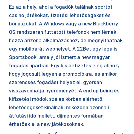
Ez az a hely, ahol a fogadók találnak sportot,
casino játékokat, fizetési lehetőségeket és
bónuszokat. A Windows vagy a new Blackberry
OS rendszeren futtatott telefonok nem férnek
hozzá arizona alkalmazáshoz, de megnyithatnak
egy mobilbarát webhelyet. A 22Bet egy legális
Sportsbook, amely jól ismert a new magyar
fogadási iparban. Egy kis befizetés elég ahhoz,
hogy jogosult legyen a promóciókra, és amikor
szerencsés fogadást helyez el, gyorsan
visszavonhatja nyereményét. A end up being és
kifizetési módok széles körben elérhető
lehetőségeket kínálnak, miközben azonnali
átfutási idő mellett, díjmentes formában
érhetőek el a new játékosoknak.