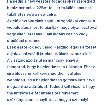
Ha pedig a new vesztes fogadásokat szeretnéd
bebiztosítani, a 22Bet felületén külön bónuszt
találhatsz erre a new célra.
Az élő osztójátékok saját kategóriával vannak a
weboldalon, mert felajánlják, hogy olyan osztóval
vagy ellen játszanak, aki legális casino vagy
stúdióból streamel.
Ezek a játékok egy valódi kaszinó legális érzését
adják, ahol valódi játékosok ülnek az asztalnál.
A visszaigazolás után már csak annyi a
feladatod, hogy bejelentkezel a fiókodba. Ehhez
újra blessyrer kell keresned the hivatalos
weboldalt, és a bejelentkezés gombra kattintva
megadni az adataidat. Tudnod kell viszont, hogy
the kifizetés előtt hitelesítés folyamat
szükséges, ami annyit tesz, hogy a személyi