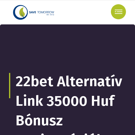
22bet Alternatív
Link 35000 Huf
Bónusz