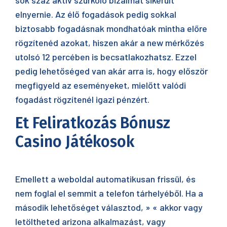
sok száz aktív szurkoló bizalmát sikerült
elnyernie. Az élő fogadások pedig sokkal
biztosabb fogadásnak mondhatóak mintha előre
rögzítenéd azokat, hiszen akár a new mérkőzés
utolsó 12 percében is becsatlakozhatsz. Ezzel
pedig lehetőséged van akár arra is, hogy először
megfigyeld az eseményeket, mielőtt valódi
fogadást rögzítenél igazi pénzért.
Et Feliratkozás Bónusz
Casino Játékosok
Emellett a weboldal automatikusan frissül, és
nem foglal el semmit a telefon tárhelyéből. Ha a
második lehetőséget választod, » « akkor vagy
letöltheted arizona alkalmazást, vagy