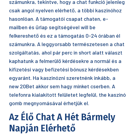
számunkra, tekintve, hogy a chat funkció jelenleg
csak angol nyelven elérhető, a többi kaszinóhoz
hasonlóan. A támogatói csapat chaten, e-
mailben és űrlap segítségével will be
felkereshető és ez a támogatás 0-24 órában él
számunkra. A leggyorsabb természetesen a chat
szolgáltatás, ahol pár perc in short alatt választ
kaphatunk a felmerülő kérdésekre a normál és a
kifizetési vagy befizetési bónusz kérdésekben
egyaránt. Ha kaszinózni szeretnénk inkább, a
new 20Bet akkor sem hagy minket cserben. A
telefonra kialakított felületet legfelül, the kaszinó
gomb megnyomásával érhetjük el.
Az Élő Chat A Hét Bármely
Napján Elérhető