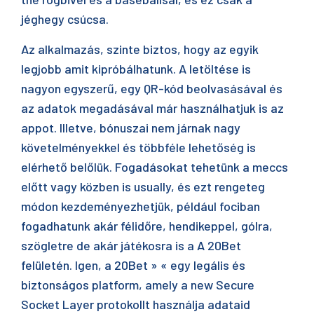
jéghegy csúcsa.
Az alkalmazás, szinte biztos, hogy az egyik
legjobb amit kipróbálhatunk. A letöltése is
nagyon egyszerű, egy QR-kód beolvasásával és
az adatok megadásával már használhatjuk is az
appot. Illetve, bónuszai nem járnak nagy
követelményekkel és többféle lehetőség is
elérhető belőlük. Fogadásokat tehetünk a meccs
előtt vagy közben is usually, és ezt rengeteg
módon kezdeményezhetjük, például fociban
fogadhatunk akár félidőre, hendikeppel, gólra,
szögletre de akár játékosra is a A 20Bet
felületén. Igen, a 20Bet » « egy legális és
biztonságos platform, amely a new Secure
Socket Layer protokollt használja adataid