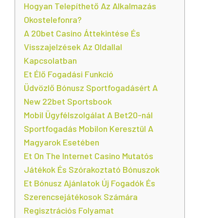
Hogyan Telepíthető Az Alkalmazás
Okostelefonra?
A 20bet Casino Áttekintése És
Visszajelzések Az Oldallal
Kapcsolatban
Et Élő Fogadási Funkció
Üdvözlő Bónusz Sportfogadásért A
New 22bet Sportsbook
Mobil Ügyfélszolgálat A Bet20-nál
Sportfogadás Mobilon Keresztül A
Magyarok Esetében
Et On The Internet Casino Mutatós
Játékok És Szórakoztató Bónuszok
Et Bónusz Ajánlatok Új Fogadók És
Szerencsejátékosok Számára
Regisztrációs Folyamat