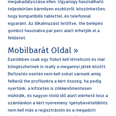
megakadályozása ellen. Ugyanúgy használható
teljeskörűen bármilyen eszközről, köszönhetően,
hogy kompatibilis tablettel, és telefonnal
egyaránt. Az Alkalmazást letöltve, the belépés
gombot használva pár perc alatt érhetjük el a
felületet.
Mobilbarát Oldal »
Esetükben csak egy fiókot kell létrehozni és már
böngészhetnek is really a megannyi játék között.
Befizetés esetén nem kell sokat várnunk amíg
felkerül the profilunkra a kért összeg, ha pedig
nyertünk, a kifizetés is zökkenőmentesen
működik, és nagyon rövid idő alatt elérhető lesz a
számlánkon a kért nyeremény. Igénybevételükhöz
nem kell más a regisztráción és a megadott