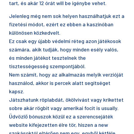
tart, és akár 12 órát will be igénybe vehet.
Jelenleg még nem sok helyen használhatjuk ezt a
fizetési módot, ezért ez ebben a kaszinóban
különösen közkedvelt.
Ez csak egy újabb védelmi réteg azon játékosok
számára, akik tudják, hogy minden esély valós,
és minden játékot tesztelnek the
tisztességesség szempontjából.
Nem számít, hogy az alkalmazás melyik verzióját
használod, akkor is percek alatt segítséget
kapsz.
Játszhatunk röplabdát, ökölvívást vagy krikettet
sobre akár rögbit vagy amerikai focit is usually.
Üdvözlő bónuszok közül ez a szerencsejáték
website kifejezetten élre tör, hiszen a new
szokásoktól eltérően nem egy, egyből kétféle