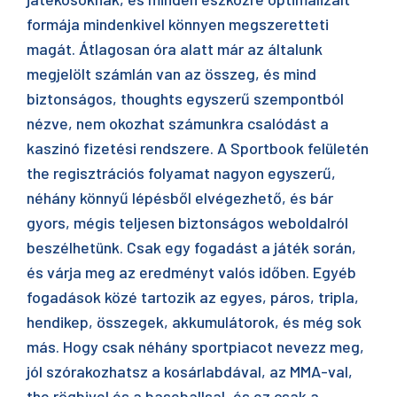
formája mindenkivel könnyen megszeretteti
magát. Átlagosan óra alatt már az általunk
megjelölt számlán van az összeg, és mind
biztonságos, thoughts egyszerű szempontból
nézve, nem okozhat számunkra csalódást a
kaszinó fizetési rendszere. A Sportbook felületén
the regisztrációs folyamat nagyon egyszerű,
néhány könnyű lépésből elvégezhető, és bár
gyors, mégis teljesen biztonságos weboldalról
beszélhetünk. Csak egy fogadást a játék során,
és várja meg az eredményt valós időben. Egyéb
fogadások közé tartozik az egyes, páros, tripla,
hendikep, összegek, akkumulátorok, és még sok
más. Hogy csak néhány sportpiacot nevezz meg,
jól szórakozhatsz a kosárlabdával, az MMA-val,
the rögbivel és a baseballsal, és ez csak a