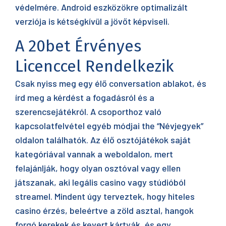
védelmére. Android eszközökre optimalizált
verziója is kétségkívül a jövőt képviseli.
A 20bet Érvényes
Licenccel Rendelkezik
Csak nyiss meg egy élő conversation ablakot, és
írd meg a kérdést a fogadásról és a
szerencsejátékról. A csoporthoz való
kapcsolatfelvétel egyéb módjai the “Névjegyek”
oldalon találhatók. Az élő osztójátékok saját
kategóriával vannak a weboldalon, mert
felajánlják, hogy olyan osztóval vagy ellen
játszanak, aki legális casino vagy stúdióból
streamel. Mindent úgy terveztek, hogy hiteles
casino érzés, beleértve a zöld asztal, hangok
forgó kerekek és kevert kártyák, és egy