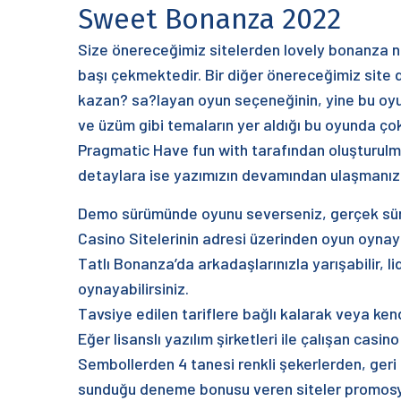
Sweet Bonanza 2022
Size önereceğimiz sitelerden lovely bonanza ne
başı çekmektedir. Bir diğer önereceğimiz site d
kazan? sa?layan oyun seçeneğinin, yine bu oyun
ve üzüm gibi temaların yer aldığı bu oyunda çok 
Pragmatic Have fun with tarafından oluşturulmu
detaylara ise yazımızın devamından ulaşman
Demo sürümünde oyunu severseniz, gerçek sür
Casino Sitelerinin adresi üzerinden oyun oynaya
Tatlı Bonanza’da arkadaşlarınızla yarışabilir, 
oynayabilirsiniz.
Tavsiye edilen tariflere bağlı kalarak veya kend
Eğer lisanslı yazılım şirketleri ile çalışan casi
Sembollerden 4 tanesi renkli şekerlerden, geri k
sunduğu deneme bonusu veren siteler promosyonl