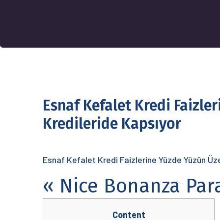
Esnaf Kefalet Kredi Faizle
Kredileride Kapsıyor
Esnaf Kefalet Kredi Faizlerine Yüzde Yüzün Üze
« Nice Bonanza Par
Content