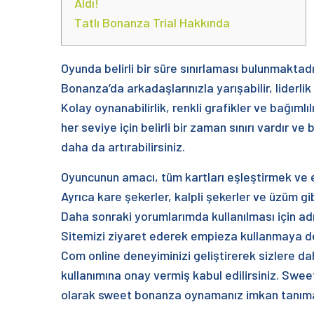
Aldı!
Tatlı Bonanza Trial Hakkında
Oyunda belirli bir süre sınırlaması bulunmakta
Bonanza’da arkadaşlarınızla yarışabilir, liderl
Kolay oynanabilirlik, renkli grafikler ve bağım
her seviye için belirli bir zaman sınırı vardır 
daha da artırabilirsiniz.
Oyuncunun amacı, tüm kartları eşleştirmek ve 
Ayrıca kare şekerler, kalpli şekerler ve üzüm gi
Daha sonraki yorumlarımda kullanılması için ad
Sitemizi ziyaret ederek empieza kullanmaya de
Com online deneyiminizi geliştirerek sizlere d
kullanımına onay vermiş kabul edilirsiniz. Swe
olarak sweet bonanza oynamanız imkan tanıma