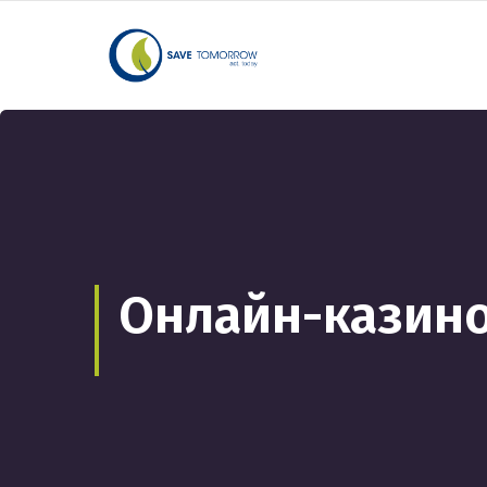
Онлайн-казино