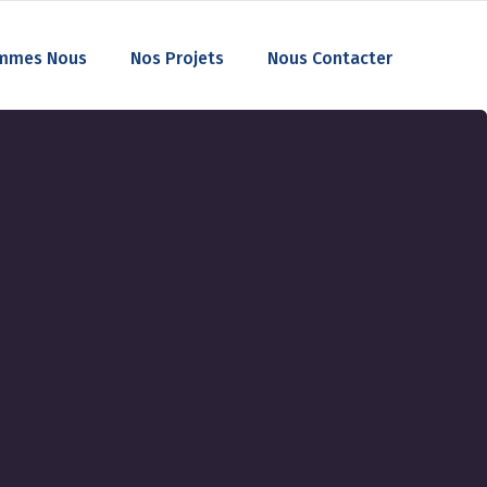
mmes Nous
Nos Projets
Nous Contacter