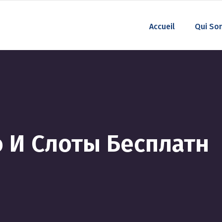
Accueil
Qui So
 И Слоты Бесплатн