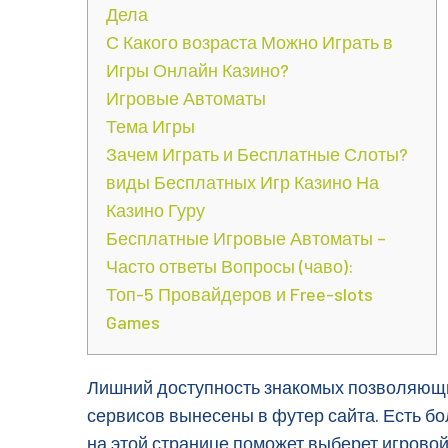
Дела
С Какого возраста Можно Играть в
Игры Онлайн Казино?
Игровые Автоматы
Тема Игры
Зачем Играть и Бесплатные Слоты?
виды Бесплатных Игр Казино На
Казино Гуру
Бесплатные Игровые Автоматы –
Часто ответы Вопросы (чаво):
Топ-5 Провайдеров и Free-slots
Games
Лишний доступность знакомых позволяющи
сервисов вынесены в футер сайта. Есть бо
на этой странице поможет выберет игровой