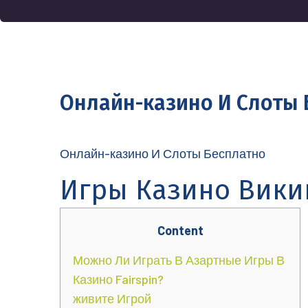
Онлайн-казино И Слоты 
Онлайн-казино И Слоты Бесплатно
Игры Казино Вики
Content
Можно Ли Играть В Азартные Игры В
Казино Fairspin?
живите Игрой