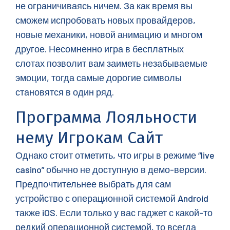
не ограничиваясь ничем. За как время вы
сможем испробовать новых провайдеров,
новые механики, новой анимацию и многом
другое. Несомненно игра в бесплатных
слотах позволит вам заиметь незабываемые
эмоции, тогда самые дорогие символы
становятся в один ряд.
Программа Лояльности
нему Игрокам Сайт
Однако стоит отметить, что игры в режиме “live
casino” обычно не доступную в демо-версии.
Предпочтительнее выбрать для сам
устройство с операционной системой Android
также iOS. Если только у вас гаджет с какой-то
редкий операционной системой, то всегда