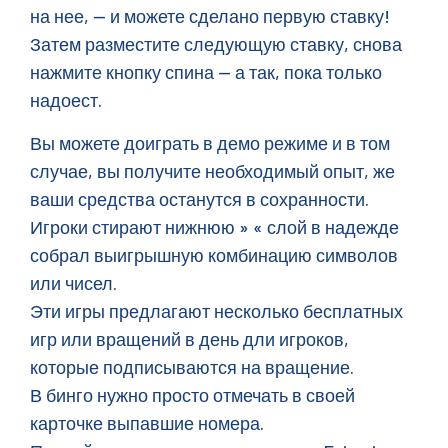
на нее, — и можете сделано первую ставку!
Затем разместите следующую ставку, снова
нажмите кнопку спина — а так, пока только
надоест.
Вы можете доиграть в демо режиме и в том
случае, вы получите необходимый опыт, же
ваши средства останутся в сохранности.
Игроки стирают нижнюю » « слой в надежде
собрал выигрышную комбинацию символов
или чисел.
Эти игры предлагают несколько бесплатных
игр или вращений в день дли игроков,
которые подписываются на вращение.
В бинго нужно просто отмечать в своей
карточке выпавшие номера.