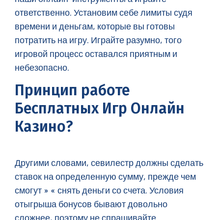
ответственно. Установим себе лимиты судя
времени и деньгам, которые вы готовы
потратить на игру. Играйте разумно, того
игровой процесс оставался приятным и
небезопасно.
Принцип работе
Бесплатных Игр Онлайн
Казино?
Другими словами, севилестр должны сделать
ставок на определенную сумму, прежде чем
смогут » « снять деньги со счета. Условия
отыгрыша бонусов бывают довольно
сложнее, поэтому не спрашивайте