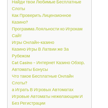
Найди твои Любимые Бесплатные
Слоты
Как Проверить Лицензионное
Казино?
Программа Лояльности ко Игрокам
Сайт
Игры Онлайн-казино
Казино Игры В Латвии же За
Рубежом
Cat Casino – Интернет Казино Обзор,
Автоматы Бонусы
Что такое Бесплатные Онлайн
Слоты?
а Играть В Игровых Автоматах
Игровые Автоматы нежелающим И
Без Регистрации