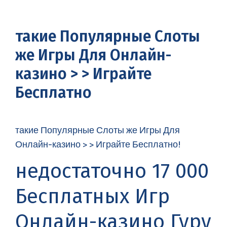
такие Популярные Слоты
же Игры Для Онлайн-
казино > > Играйте
Бесплатно
такие Популярные Слоты же Игры Для
Онлайн-казино > > Играйте Бесплатно!
недостаточно 17 000
Бесплатных Игр
Онлайн-казино Гуру