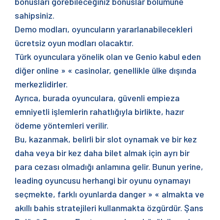
bonusları görebileceğiniz bonuslar bölümüne
sahipsiniz.
Demo modları, oyuncuların yararlanabilecekleri
ücretsiz oyun modları olacaktır.
Türk oyunculara yönelik olan ve Genio kabul eden
diğer online » « casinolar, genellikle ülke dışında
merkezlidirler.
Ayrıca, burada oyunculara, güvenli empieza
emniyetli işlemlerin rahatlığıyla birlikte, hazır
ödeme yöntemleri verilir.
Bu, kazanmak, belirli bir slot oynamak ve bir kez
daha veya bir kez daha bilet almak için ayrı bir
para cezası olmadığı anlamına gelir. Bunun yerine,
leading oyuncusu herhangi bir oyunu oynamayı
seçmekte, farklı oyunlarda danger » « almakta ve
akıllı bahis stratejileri kullanmakta özgürdür. Şans