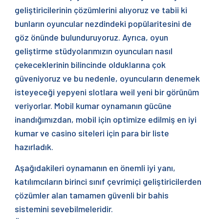
geliştiricilerinin çözümlerini alıyoruz ve tabii ki
bunların oyuncular nezdindeki popülaritesini de
göz önünde bulunduruyoruz. Ayrıca, oyun
geliştirme stüdyolarımızın oyuncuları nasıl
çekeceklerinin bilincinde olduklarına çok
güveniyoruz ve bu nedenle, oyuncuların denemek
isteyeceği yepyeni slotlara weil yeni bir görünüm
veriyorlar. Mobil kumar oynamanın gücüne
inandığımızdan, mobil için optimize edilmiş en iyi
kumar ve casino siteleri için para bir liste
hazırladık.
Aşağıdakileri oynamanın en önemli iyi yanı,
katılımcıların birinci sınıf çevrimiçi geliştiricilerden
çözümler alan tamamen güvenli bir bahis
sistemini sevebilmeleridir.