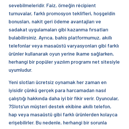
sevebilmeleridir. Faiz, örneğin récipient
turnuvalar, farklı promosyon teklifleri, hoşgeldin
bonusları, nakit geri ödeme avantajları ve
sadakat uygulamaları gibi kazanma fırsatları
bulabilirsiniz. Ayrıca, bahis platformumuz, akıllı
telefonlar veya masaüstü varyasyonları gibi farklı
ürünler kullanarak oyun yerine ikame sağlarken,
herhangi bir popüler yazılım programı net sitesiyle
uyumludur.
Yeni slotları ücretsiz oynamak her zaman en
iyisidir çünkü gerçek para harcamadan nasıl
çalıştığı hakkında daha iyi bir fikir verir. Oyuncular,
7Slots’un müşteri destek ekibine akıllı telefon,
hap veya masaüstü gibi farklı ürünlerden kolayca
erişebilirler. Bu nedenle, herhangi bir sorunla