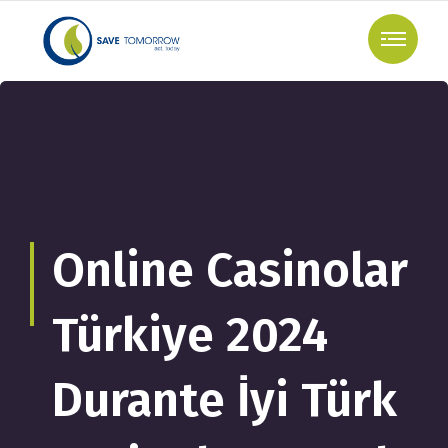
Online Casinolar
Türkiye 2024
Durante İyi Türk