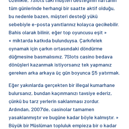
Özellikle, 7Slots’taki müşteri desteğinin haftanın
tüm günlerinde herhangi bir saatte aktif olduğu,
bu nedenle bazen, müşteri desteği yükü
sebebiyle e-posta yanıtlarınız kolayca gecikebilir.
Bahis olarak bilinir, eğer top oyuncusu eşit »
« miktarda katkıda bulunduysa. Çarkıfelek
oynamak için çarkın ortasındaki döndürme
düğmesine basmalısınız. 7Slots casino bedava
dönüşleri kazanmak istiyorsanız tek yapmanız
gereken arka arkaya üç gün boyunca $5 yatırmak.
Eğer yakınlarda gerçekten bir illegal kumarhane
bulursanız, bundan kaçınmanızı tavsiye ederiz,
çünkü bu tarz yerlerin saklanması zordur.
Ardından, 2007’de, casinolar tamamen
yasaklanmıştır ve bugüne kadar böyle kalmıştır. »
Büyük bir Müslüman topluluk empieza bir o kadar