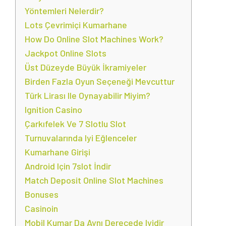
Yöntemleri Nelerdir?
Lots Çevrimiçi Kumarhane
How Do Online Slot Machines Work?
Jackpot Online Slots
Üst Düzeyde Büyük İkramiyeler
Birden Fazla Oyun Seçeneği Mevcuttur
Türk Lirası Ile Oynayabilir Miyim?
Ignition Casino
Çarkıfelek Ve 7 Slotlu Slot
Turnuvalarında Iyi Eğlenceler
Kumarhane Girişi
Android Için 7slot İndir
Match Deposit Online Slot Machines
Bonuses
Casinoin
Mobil Kumar Da Aynı Derecede Iyidir