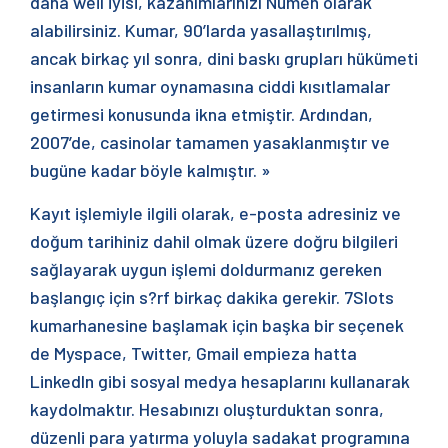
daha weil iyisi, kazanımlarınızı Numen olarak
alabilirsiniz. Kumar, 90’larda yasallaştırılmış,
ancak birkaç yıl sonra, dini baskı grupları hükümeti
insanların kumar oynamasına ciddi kısıtlamalar
getirmesi konusunda ikna etmiştir. Ardından,
2007’de, casinolar tamamen yasaklanmıştır ve
bugüne kadar böyle kalmıştır. »
Kayıt işlemiyle ilgili olarak, e-posta adresiniz ve
doğum tarihiniz dahil olmak üzere doğru bilgileri
sağlayarak uygun işlemi doldurmanız gereken
başlangıç için s?rf birkaç dakika gerekir. 7Slots
kumarhanesine başlamak için başka bir seçenek
de Myspace, Twitter, Gmail empieza hatta
LinkedIn gibi sosyal medya hesaplarını kullanarak
kaydolmaktır. Hesabınızı oluşturduktan sonra,
düzenli para yatırma yoluyla sadakat programına