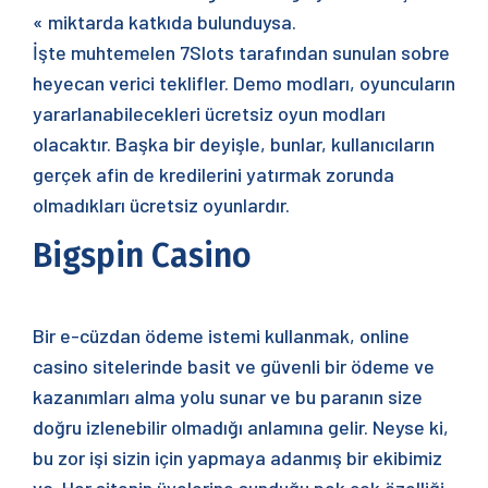
« miktarda katkıda bulunduysa.
İşte muhtemelen 7Slots tarafından sunulan sobre
heyecan verici teklifler. Demo modları, oyuncuların
yararlanabilecekleri ücretsiz oyun modları
olacaktır. Başka bir deyişle, bunlar, kullanıcıların
gerçek afin de kredilerini yatırmak zorunda
olmadıkları ücretsiz oyunlardır.
Bigspin Casino
Bir e-cüzdan ödeme istemi kullanmak, online
casino sitelerinde basit ve güvenli bir ödeme ve
kazanımları alma yolu sunar ve bu paranın size
doğru izlenebilir olmadığı anlamına gelir. Neyse ki,
bu zor işi sizin için yapmaya adanmış bir ekibimiz