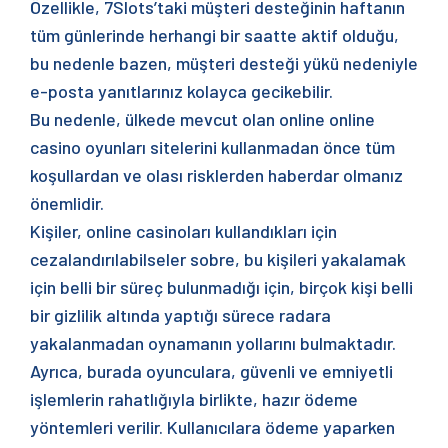
Özellikle, 7Slots’taki müşteri desteğinin haftanın
tüm günlerinde herhangi bir saatte aktif olduğu,
bu nedenle bazen, müşteri desteği yükü nedeniyle
e-posta yanıtlarınız kolayca gecikebilir.
Bu nedenle, ülkede mevcut olan online online
casino oyunları sitelerini kullanmadan önce tüm
koşullardan ve olası risklerden haberdar olmanız
önemlidir.
Kişiler, online casinoları kullandıkları için
cezalandırılabilseler sobre, bu kişileri yakalamak
için belli bir süreç bulunmadığı için, birçok kişi belli
bir gizlilik altında yaptığı sürece radara
yakalanmadan oynamanın yollarını bulmaktadır.
Ayrıca, burada oyunculara, güvenli ve emniyetli
işlemlerin rahatlığıyla birlikte, hazır ödeme
yöntemleri verilir. Kullanıcılara ödeme yaparken