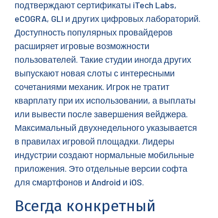
подтверждают сертификаты iTech Labs,
eCOGRA, GLI и других цифровых лабораторий.
Доступность популярных провайдеров
расширяет игровые возможности
пользователей. Такие студии иногда других
выпускают новая слоты с интересными
сочетаниями механик. Игрок не тратит
кварплату при их использовании, а выплаты
или вывести после завершения вейджера.
Максимальный двухнедельного указывается
в правилах игровой площадки. Лидеры
индустрии создают нормальные мобильные
приложения. Это отдельные версии софта
для смартфонов и Android и iOS.
Всегда конкретный