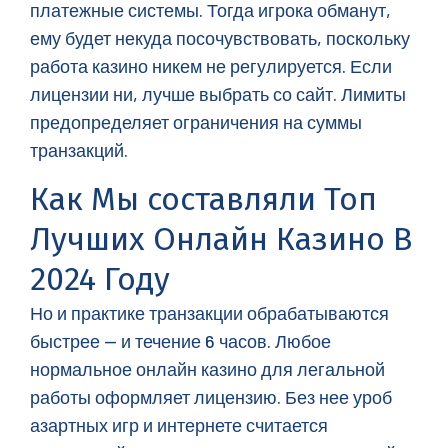
платежные системы. Тогда игрока обманут,
ему будет некуда посочувствовать, поскольку
работа казино никем не регулируется. Если
лицензии ни, лучше выбрать со сайт. Лимиты
предопределяет ограничения на суммы
транзакций.
Как Мы составляли Топ
Лучших Онлайн Казино В
2024 Году
Но и практике транзакции обрабатываются
быстрее — и течение 6 часов. Любое
нормальное онлайн казино для легальной
работы оформляет лицензию. Без нее уроб
азартных игр и интернете считается