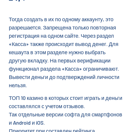
Тогда создать в их по одному аккаунту, это
разрешается. Запрещена только повторная
регистрация на одном сайте. Через раздел
«Касса» также происходит вывод денег. Для
кешаута в этом разделе нужно выбрать
другую вкладку. На первых верификации
функционал раздела «Касса» ограничивают.
Вывести деньги до подтверждений личности
нельзя.
ТОП 10 казино в которых стоит играть и деньги
составлялся с учетом отзывов.
Так отдельные версии софта для смартфонов
и Android и iOS.
Приоритет при составлен рейтинга