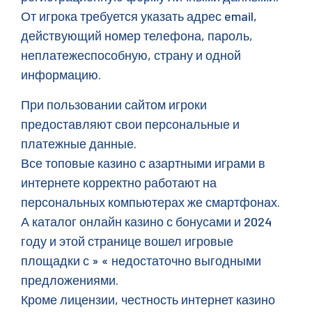
От игрока требуется указать адрес email,
действующий номер телефона, пароль,
неплатежеспособную, страну и одной
информацию.
При пользовании сайтом игроки
предоставляют свои персональные и
платежные данные.
Все топовые казино с азартными играми в
интернете корректно работают на
персональных компьютерах же смартфонах.
А каталог онлайн казино с бонусами и 2024
году и этой странице вошел игровые
площадки с » « недостаточно выгодными
предложениями.
Кроме лицензии, честность интернет казино