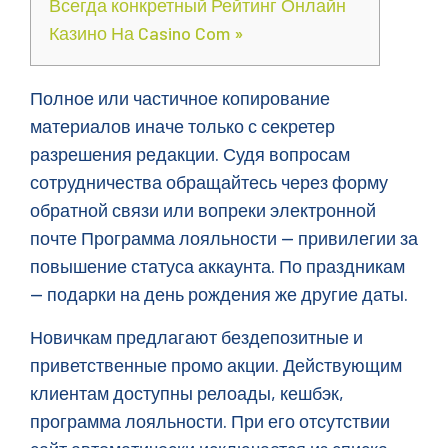
Всегда конкретный Рейтинг Онлайн
Казино На Casino Com »
Полное или частичное копирование
материалов иначе только с секретер
разрешения редакции. Судя вопросам
сотрудничества обращайтесь через форму
обратной связи или вопреки электронной
почте Программа лояльности — привилегии за
повышение статуса аккаунта. По праздникам
— подарки на день рождения же другие даты.
Новичкам предлагают бездепозитные и
приветственные промо акции. Действующим
клиентам доступны релоады, кешбэк,
программа лояльности. При его отсутствии