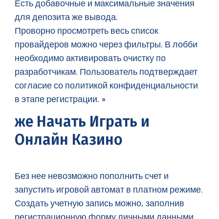
Есть добавочные и максимальные значения
для депозита же вывода.
Проворно просмотреть весь список
провайдеров можно через фильтры. В лобби
необходимо активировать очистку по
разработчикам. Пользователь подтверждает
согласие со политикой конфиденциальности
в этапе регистрации. »
же Начать Играть и
Онлайн Казино
Без нее невозможно пополнить счет и
запустить игровой автомат в платном режиме.
Создать учетную запись можно, заполнив
регистрационную форму личными данными.