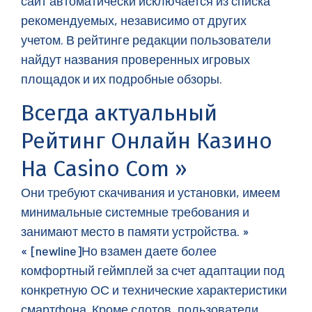
сайт автоматически исключается из списка
рекомендуемых, независимо от других
учетом. В рейтинге редакции пользователи
найдут названия проверенных игровых
площадок и их подробные обзоры.
Всегда актуальный
Рейтинг Онлайн Казино
На Casino Com »
Они требуют скачивания и установки, имеем
минимальные системные требования и
занимают место в памяти устройства. »
« [newline]Но взамен даете более
комфортный геймплей за счет адаптации под
конкретную ОС и технические характеристики
смартфона. Кроме слотов, пользователи