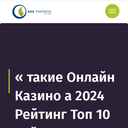
« такие Онлайн
Казино а 2024
Рейтинг Топ 10