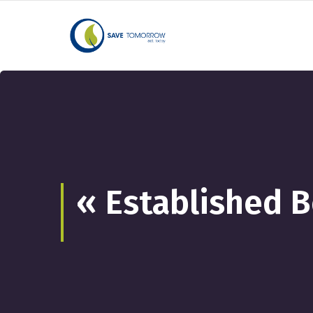
« Established B