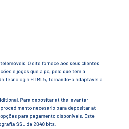
telemóveis. O site fornece aos seus clientes
ções e jogos que a pc, pelo que tem a
s da tecnologia HTML5, tornando-o adaptável a
itional. Para depositar at the levantar
O procedimento necesario para depositar at
as opções para pagamento disponíveis. Este
ografia SSL de 2048 bits.