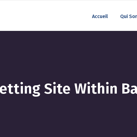
Accueil
Qui So
etting Site Within B