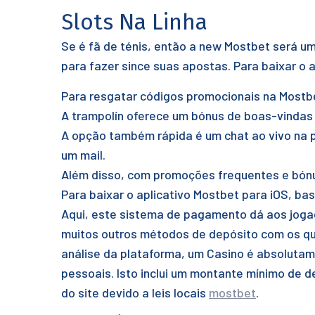
Slots Na Linha
Se é fã de ténis, então a new Mostbet será um 
para fazer since suas apostas. Para baixar o 
Para resgatar códigos promocionais na Mostbe
A trampolín oferece um bónus de boas-vindas 
A opção também rápida é um chat ao vivo na 
um mail.
Além disso, com promoções frequentes e bónus
Para baixar o aplicativo Mostbet para iOS, ba
Aqui, este sistema de pagamento dá aos joga
muitos outros métodos de depósito com os qu
análise da plataforma, um Casino é absolutam
pessoais. Isto inclui um montante mínimo de 
do site devido a leis locais
mostbet
.