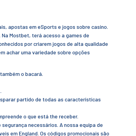
is, apostas em eSports e jogos sobre casino.
r. Na Mostbet, terá acesso a games de
onhecidos por criarem jogos de alta qualidade
r em achar uma variedade sobre opções
 também o bacará.
.
sparar partido de todas as características
ompreende o que está the receber.
e segurança necessários. A nossa equipa de
níveis em England. Os códigos promocionais são