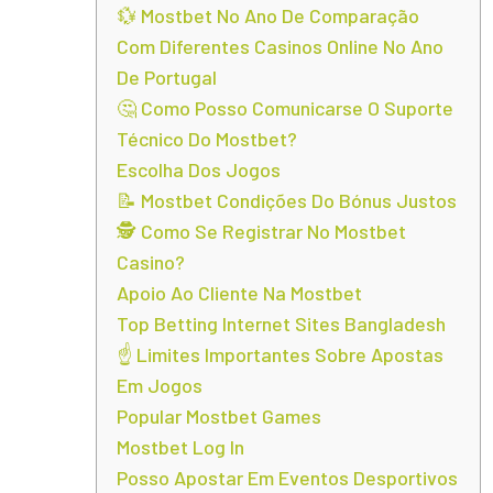
💱 Mostbet No Ano De Comparação
Com Diferentes Casinos Online No Ano
De Portugal
🤔 Como Posso Comunicarse O Suporte
Técnico Do Mostbet?
Escolha Dos Jogos
📝 Mostbet Condições Do Bónus Justos
🕵️ Como Se Registrar No Mostbet
Casino?
Apoio Ao Cliente Na Mostbet
Top Betting Internet Sites Bangladesh
☝️ Limites Importantes Sobre Apostas
Em Jogos
Popular Mostbet Games
Mostbet Log In
Posso Apostar Em Eventos Desportivos