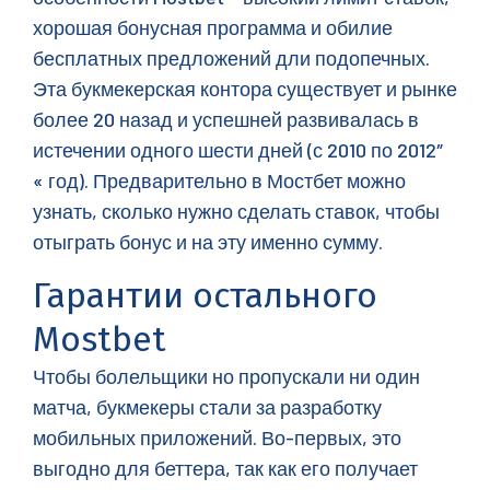
хорошая бонусная программа и обилие
бесплатных предложений дли подопечных.
Эта букмекерская контора существует и рынке
более 20 назад и успешней развивалась в
истечении одного шести дней (с 2010 по 2012″
« год). Предварительно в Мостбет можно
узнать, сколько нужно сделать ставок, чтобы
отыграть бонус и на эту именно сумму.
Гарантии остального
Mostbet
Чтобы болельщики но пропускали ни один
матча, букмекеры стали за разработку
мобильных приложений. Во-первых, это
выгодно для беттера, так как его получает