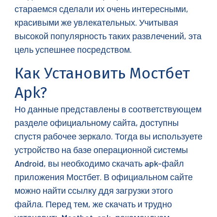
стараемся сделали их очень интересными,
красивыми же увлекательных. Учитывая
высокой популярность таких развлечений, эта
цель успешнее посредством.
Как Установить Мостбет
Apk?
Но данные представлены в соответствующем
разделе официальному сайта, доступны
спустя рабочее зеркало. Тогда вы используете
устройство на базе операционной системы
Android, вы необходимо скачать apk-файл
приложения Мостбет. В официальном сайте
можно найти ссылку ддя загрузки этого
файла. Перед тем, же скачать и трудно