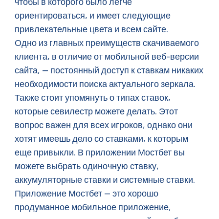
чтобы в которого было легче
ориентироваться, и имеет следующие
привлекательные цвета и всем сайте.
Одно из главных преимуществ скачиваемого
клиента, в отличие от мобильной веб-версии
сайта, — постоянный доступ к ставкам никаких
необходимости поиска актуального зеркала.
Также стоит упомянуть о типах ставок,
которые севилестр можете делать. Этот
вопрос важен для всех игроков, однако они
хотят имеешь дело со ставками, к которым
еще привыкли. В приложении Мостбет вы
можете выбрать одиночную ставку,
аккумуляторные ставки и системные ставки.
Приложение Мостбет — это хорошо
продуманное мобильное приложение,