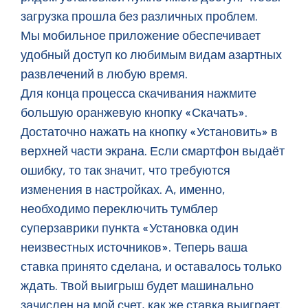
загрузка прошла без различных проблем.
Мы мобильное приложение обеспечивает
удобный доступ ко любимым видам азартных
развлечений в любую время.
Для конца процесса скачивания нажмите
большую оранжевую кнопку «Скачать».
Достаточно нажать на кнопку «Установить» в
верхней части экрана. Если смартфон выдаёт
ошибку, то так значит, что требуются
изменения в настройках. А, именно,
необходимо переключить тумблер
суперзаврики пункта «Установка один
неизвестных источников». Теперь ваша
ставка принято сделана, и оставалось только
ждать. Твой выигрыш будет машинально
зачислен на мой счет, как же ставка выиграет.