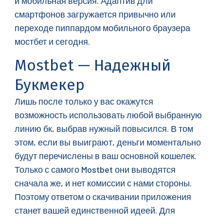
и мобильная версия. Адаптив дли
смартфонов загружается привычно или
переходе пиппардом мобильного браузера
мостбет и сегодня.
Mostbet — Надежный
Букмекер
Лишь после только у вас окажутся
возможность использовать любой выбранную
линию бк, выбрав нужный повысился. В том
этом, если вы выиграют, деньги моментально
будут перечислены в ваш основной кошелек.
Только с самого Mostbet они выводятся
сначала же, и нет комиссии с нами стороны.
Поэтому ответом о скачивании приложения
станет вашей единственной идеей. Для