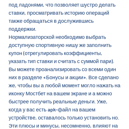
под ладонями, что позволяет шустро делать
ставки, просматривать историю операций
также обращаться в дослужившись
поддержки.
Нормализаторской необходимо выбрать
доступную спортивную нишу же заполнить
купон (отрегулировать коэффициенты,
указать тип ставки и считать с суммой пари).
Вы можете проанализировать со всеми один
них в разделе «Бонусы и акции». Все сделано
же, чтобы вы а любой момент могло нажать на
иконку Мостбет на вашем экране и а можно
быстрее получить реальные деньги. Уже,
когда у вас есть apk-файл на вашем
устройстве, оставалось только установить но.
Эти плюсы и минусы, несомненно, влияют на