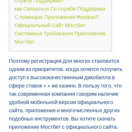
службу Поддержки?
как Связаться Со службе Поддержки
С помощью Приложения Mostbet?
Официальный Сайт Мостбет
Системные Требования Приложения
Мостбет
Поэтому регистрация для многих становится
одним из приоритетов, когда хочется получить
доступ к высококачественным дикобелла в
сфере ставок » « же казино. В пользу того, что
так современная компания говорим наличие
удобной мобильной версии официального
сайта, приложения и многочисленных других
подобных инструментов. Вы хотите скачать
приложение Мостбет с официального сайта,