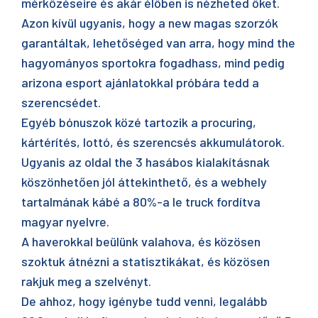
mérkőzéseire és akár élőben is nézheted őket.
Azon kívül ugyanis, hogy a new magas szorzók
garantáltak, lehetőséged van arra, hogy mind the
hagyományos sportokra fogadhass, mind pedig
arizona esport ajánlatokkal próbára tedd a
szerencsédet.
Egyéb bónuszok közé tartozik a procuring,
kártérítés, lottó, és szerencsés akkumulátorok.
Ugyanis az oldal the 3 hasábos kialakításnak
köszönhetően jól áttekinthető, és a webhely
tartalmának kábé a 80%-a le truck fordítva
magyar nyelvre.
A haverokkal beülünk valahova, és közösen
szoktuk átnézni a statisztikákat, és közösen
rakjuk meg a szelvényt.
De ahhoz, hogy igénybe tudd venni, legalább