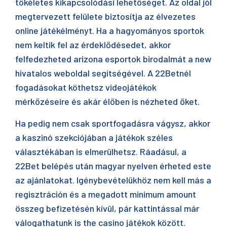
tökéletes kikapcsolódási lehetőséget. Az oldal jól
megtervezett felülete biztosítja az élvezetes
online játékélményt. Ha a hagyományos sportok
nem keltik fel az érdeklődésedet, akkor
felfedezheted arizona esportok birodalmát a new
hivatalos weboldal segítségével. A 22Betnél
fogadásokat köthetsz videojátékok
mérkőzéseire és akár élőben is nézheted őket.
Ha pedig nem csak sportfogadásra vágysz, akkor
a kaszinó szekciójában a játékok széles
választékában is elmerülhetsz. Ráadásul, a
22Bet belépés után magyar nyelven érheted este
az ajánlatokat. Igénybevételükhöz nem kell más a
regisztráción és a megadott minimum amount
összeg befizetésén kívül, pár kattintással már
válogathatunk is the casino játékok között.