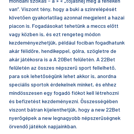
mondani szokás – a » « „tojáshéj még a fenekén
van”. Viszont tény, hogy a buki a színrelépését
követően gyakorlatilag azonnal megjelent a hazai
piacon is. Fogadásokat tehetünk a meccs előtt
vagy közben is, és ezt rengeteg módon
kezdeményezhetjük, például fociban fogadhatunk
akár félidőre, hendikeppel, gólra, szögletre de
akár játékosra is a A 20Bet felületén. A 22Bet
felületén az összes népszerű sport fellelhető,
para sok lehetőségünk lehet akkor is, anordna
speciális sportok érdekelnek minket, és ehhez
mindösszesen egy fogadó fiókot kell létrehozni
és befizetést kezdeményezni. Összességében
viszont bátran kijelenthetjük, hogy a new 22Bet
nyerőgépek a new legnagyobb népszerűségnek
örvendő játékok napjainkban.