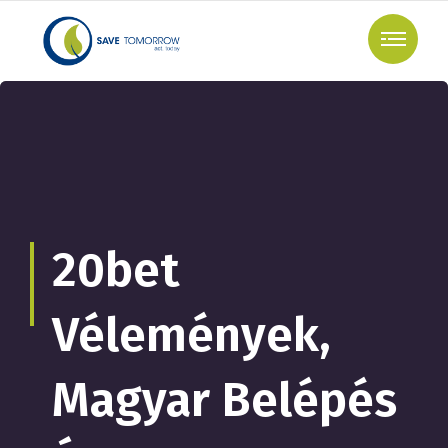
20bet
Vélemények,
Magyar Belépés