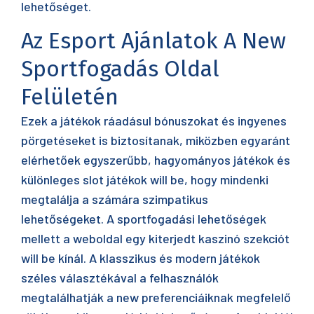
lehetőséget.
Az Esport Ajánlatok A New
Sportfogadás Oldal
Felületén
Ezek a játékok ráadásul bónuszokat és ingyenes
pörgetéseket is biztosítanak, miközben egyaránt
elérhetőek egyszerűbb, hagyományos játékok és
különleges slot játékok will be, hogy mindenki
megtalálja a számára szimpatikus
lehetőségeket. A sportfogadási lehetőségek
mellett a weboldal egy kiterjedt kaszinó szekciót
will be kínál. A klasszikus és modern játékok
széles választékával a felhasználók
megtalálhatják a new preferenciáiknak megfelelő