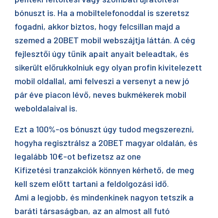
bónuszt is. Ha a mobiltelefonoddal is szeretsz
fogadni, akkor biztos, hogy felcsillan majd a
szemed a 20BET mobil webszájtja láttán. A cég
fejlesztői úgy tűnik apait anyait beleadtak, és
sikerült előrukkolniuk egy olyan profin kivitelezett
mobil oldallal, ami felveszi a versenyt a new jó
pár éve piacon lévő, neves bukmékerek mobil
weboldalaival is.
Ezt a 100%-os bónuszt úgy tudod megszerezni,
hogyha regisztrálsz a 20BET magyar oldalán, és
legalább 10€-ot befizetsz az one
Kifizetési tranzakciók könnyen kérhető, de meg
kell szem előtt tartani a feldolgozási idő.
Ami a legjobb, és mindenkinek nagyon tetszik a
baráti társaságban, az an almost all futó