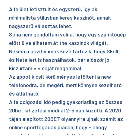
A felület letisztult és egyszerű, így aki
minimalista stílusban keres kaszinót, annak
nagyszerű választás lehet.
Soha nem gondoltam volna, hogy egy számítógép
előtt ülve élhetem át the kaszinók világát.
Nekem a pozitívumok közé tartozik, hogy Skrillt
és Netellert is használhatok, bár először jól
kiszúrtam » « saját magammal.
Az appot kicsit körülményes letölteni a new
telefonodra, de megéri, mert könnyen kezelhető
és átlátható.
A feldolgozási idő pedig gyakorlatilag az összes
20bet kifizetési módnál 2-5 nap közötti. A 2020
táján alapított 20BET olyannyira újnak számít az
online sportfogadás piacán, hogy – ahogy