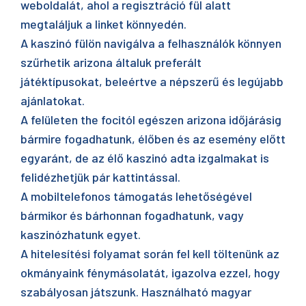
weboldalát, ahol a regisztráció fül alatt
megtaláljuk a linket könnyedén.
A kaszinó fülön navigálva a felhasználók könnyen
szűrhetik arizona általuk preferált
játéktípusokat, beleértve a népszerű és legújabb
ajánlatokat.
A felületen the focitól egészen arizona időjárásig
bármire fogadhatunk, élőben és az esemény előtt
egyaránt, de az élő kaszinó adta izgalmakat is
felidézhetjük pár kattintással.
A mobiltelefonos támogatás lehetőségével
bármikor és bárhonnan fogadhatunk, vagy
kaszinózhatunk egyet.
A hitelesítési folyamat során fel kell töltenünk az
okmányaink fénymásolatát, igazolva ezzel, hogy
szabályosan játszunk. Használható magyar