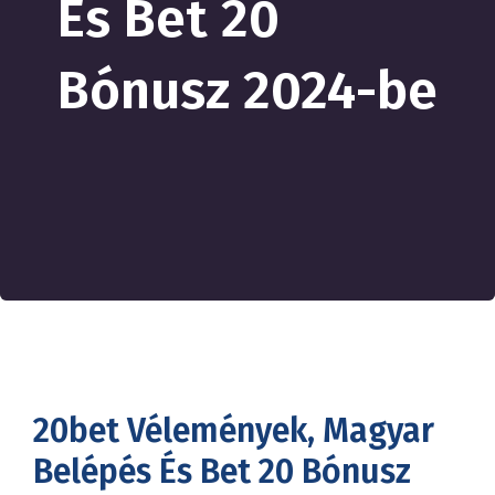
És Bet 20
Bónusz 2024-be
20bet Vélemények, Magyar
Belépés És Bet 20 Bónusz