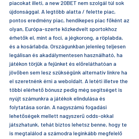
piacokat illeti, a new 20BET nem szolgál túl sok
újdonsággal. A legtöbb alatta / felette piac,
pontos eredmény piac, hendikepes piac főként az
olyan, Európa-szerte közkedvelt sportokhoz
érhetők el, mint a foci, a jégkorong, a röplabda,
és a kosárlabda. Országunkban jelenleg teljesen
legálisan és akadálymentesen használható, ha
játékon törjük a fejünket és előreláthatóan a
jövőben sem lesz szükségünk alternatív linkre ha
el szeretnénk érni a weboldalt. A letéti illetve the
többi elérhető bónusz pedig még segítséget is
nyújt számunkra a játékok elindulása és
folytatása során. A nagyszámú fogadási
lehetőségek mellett nagyszerű odds-okkal
játszhatunk, tehát biztos lehetsz benne, hogy te
is megtalálod a számodra leginkább megfelelő