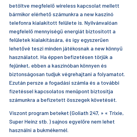
betöltve megfelelő wireless kapcsolat mellett
bármikor elérhető számunkra a new kaszinó
telefonra kialakított felülete is. Nyilvánvalóan
megfelelő mennyiségű energiát biztosított a
felületek kialakítására, és így egyszerűen
lehetővé teszi minden játékosnak a new könnyű
használatot. Ha éppen befizetésen törjük a
fejünket, ebben a kaszinóban könnyen és
biztonságosan tudjuk végrehajtani a folyamatot.
Ezután persze a fogadási számla és a további
fizetéssel kapcsolatos menüpont biztosítja
számunkra a befizetett összegek követését.
Viszont program beteket (Goliath 247, » « Trixie,
Super Heinz stb. ) sajnos egyelőre nem lehet
használni a bukmékernél.