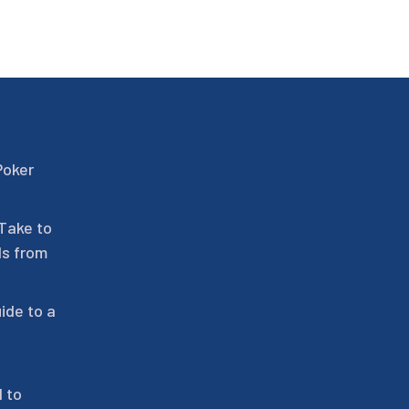
Poker
 Take to
ls from
ide to a
 to