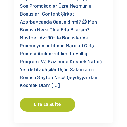
Son Promokodlar Üzrə Məzmunlu
Bonuslar! Content Şirkət
Azərbaycanda Qanunidirmi? 🎁 Mən
Bonusu Necə Əldə Edə Bilərəm?
Mostbet Az-90-da Bonuslar Və
Promosyonlar İdman Mərcləri Giriş
Prosesi Addım-addım: Loyallıq
Proqramı Və Kazinoda Keşbek Nəticə
Yeni Istifadəçilər Üçün Salamlama
Bonusu Saytda Necə Qeydiyyatdan
Keçmək Olar? […]
Lire La Suite