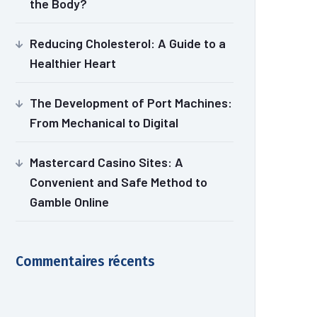
the Body?
Reducing Cholesterol: A Guide to a
Healthier Heart
The Development of Port Machines:
From Mechanical to Digital
Mastercard Casino Sites: A
Convenient and Safe Method to
Gamble Online
Commentaires récents