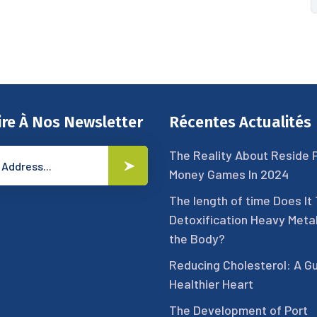
ire À Nos Newsletter
Récentes Actualités
The Reality About Reside 
Money Games In 2024
The length of time Does It
Detoxification Heavy Meta
the Body?
Reducing Cholesterol: A Gu
Healthier Heart
The Development of Port