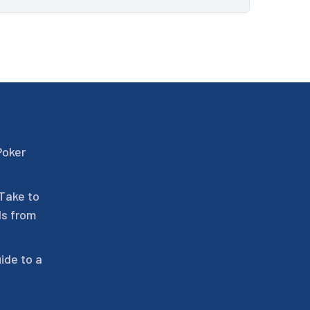
Poker
 Take to
ls from
ide to a