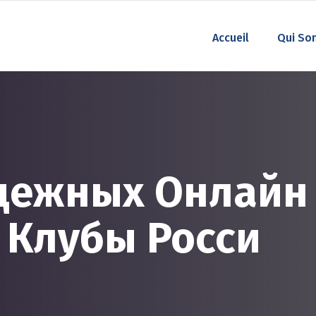
Accueil
Qui So
дежных Онлайн
 Клубы Росси