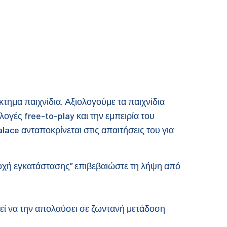
τημα παιχνίδια. Αξιολογούμε τα παιχνίδια
λογές free-to-play και την εμπειρία του
lace ανταποκρίνεται στις απαιτήσεις του για
οδοχή εγκατάστασης” επιβεβαιώστε τη λήψη από
ρεί να την απολαύσει σε ζωντανή μετάδοση