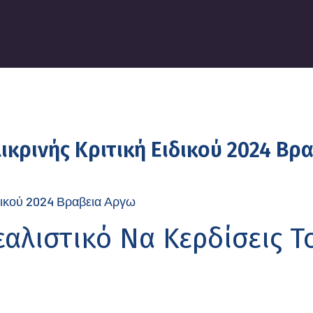
λικρινής Κριτική Ειδικού 2024 Βρ
ιδικού 2024 Βραβεια Αργω
εαλιστικό Να Κερδίσεις Τ