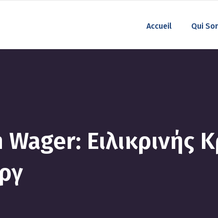
Accueil
Qui So
 Wager: Ειλικρινής Κ
ργ