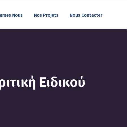
mmes Nous
Nos Projets
Nous Contacter
ριτική Ειδικού