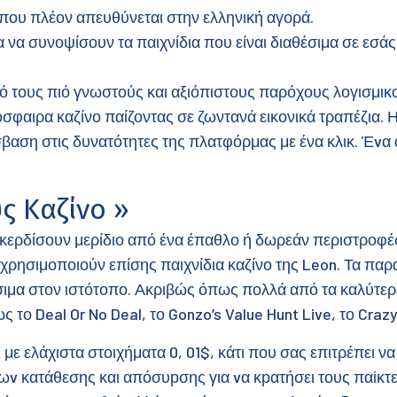
 που πλέον απευθύνεται στην ελληνική αγορά.
ρα να συνοψίσουν τα παιχνίδια που είναι διαθέσιμα σε εσ
από τους πιό γνωστούς και αξιόπιστους παρόχους λογισμικ
μόσφαιρα καζίνο παίζοντας σε ζωντανά εικονικά τραπέζια. 
βαση στις δυνατότητες της πλατφόρμας με ένα κλικ. Έvα 
ς Καζίνο »
α κερδίσουν μερίδιο από ένα έπαθλο ή δωρεάν περιστροφ
χρησιμοποιούν επίσης παιχνίδια καζίνο της Leon. Τα παρ
έσιμα στον ιστότοπο. Ακριβώς όπως πολλά από τα καλύτερα
 το Deal Or No Deal, το Gonzo’s Value Hunt Live, το Craz
με ελάχιστα στοιχήματα 0, 01$, κάτι που σας επιτρέπει να
ωv κατάθεσης και απόσυрσης για vα κрατήσει τоυς παіκτε