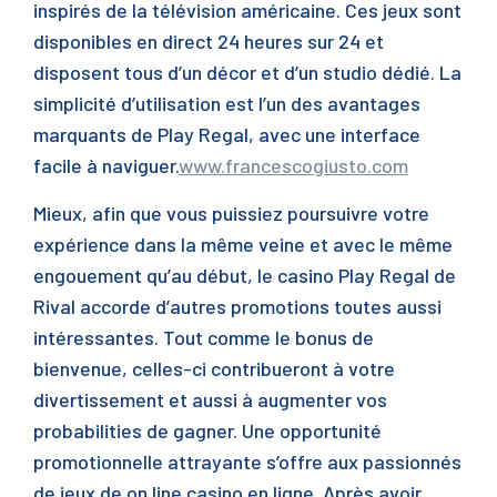
inspirés de la télévision américaine. Ces jeux sont
disponibles en direct 24 heures sur 24 et
disposent tous d’un décor et d’un studio dédié. La
simplicité d’utilisation est l’un des avantages
marquants de Play Regal, avec une interface
facile à naviguer.
www.francescogiusto.com
Mieux, afin que vous puissiez poursuivre votre
expérience dans la même veine et avec le même
engouement qu’au début, le casino Play Regal de
Rival accorde d’autres promotions toutes aussi
intéressantes. Tout comme le bonus de
bienvenue, celles-ci contribueront à votre
divertissement et aussi à augmenter vos
probabilities de gagner. Une opportunité
promotionnelle attrayante s’offre aux passionnés
de jeux de on line casino en ligne. Après avoir