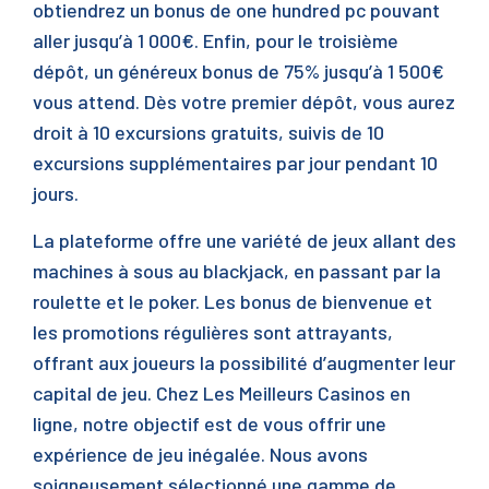
obtiendrez un bonus de one hundred pc pouvant
aller jusqu’à 1 000€. Enfin, pour le troisième
dépôt, un généreux bonus de 75% jusqu’à 1 500€
vous attend. Dès votre premier dépôt, vous aurez
droit à 10 excursions gratuits, suivis de 10
excursions supplémentaires par jour pendant 10
jours.
La plateforme offre une variété de jeux allant des
machines à sous au blackjack, en passant par la
roulette et le poker. Les bonus de bienvenue et
les promotions régulières sont attrayants,
offrant aux joueurs la possibilité d’augmenter leur
capital de jeu. Chez Les Meilleurs Casinos en
ligne, notre objectif est de vous offrir une
expérience de jeu inégalée. Nous avons
soigneusement sélectionné une gamme de