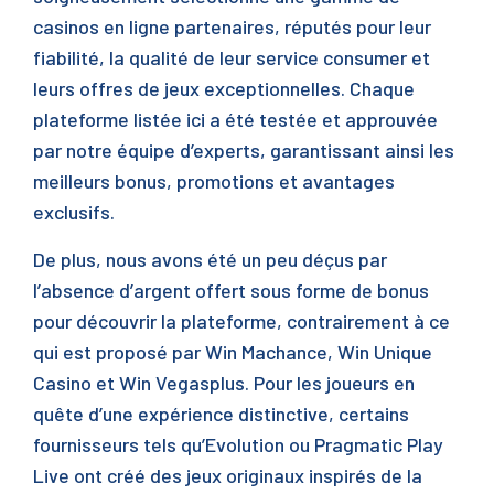
casinos en ligne partenaires, réputés pour leur
fiabilité, la qualité de leur service consumer et
leurs offres de jeux exceptionnelles. Chaque
plateforme listée ici a été testée et approuvée
par notre équipe d’experts, garantissant ainsi les
meilleurs bonus, promotions et avantages
exclusifs.
De plus, nous avons été un peu déçus par
l’absence d’argent offert sous forme de bonus
pour découvrir la plateforme, contrairement à ce
qui est proposé par Win Machance, Win Unique
Casino et Win Vegasplus. Pour les joueurs en
quête d’une expérience distinctive, certains
fournisseurs tels qu’Evolution ou Pragmatic Play
Live ont créé des jeux originaux inspirés de la