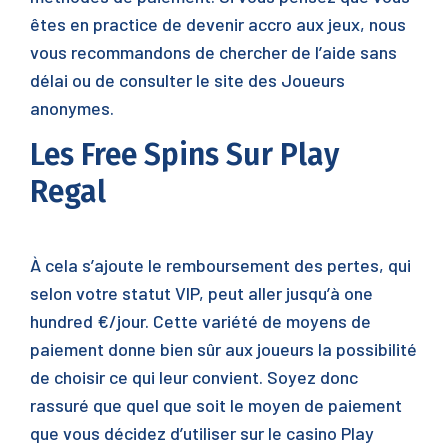
êtes en practice de devenir accro aux jeux, nous
vous recommandons de chercher de l’aide sans
délai ou de consulter le site des Joueurs
anonymes.
Les Free Spins Sur Play
Regal
À cela s’ajoute le remboursement des pertes, qui
selon votre statut VIP, peut aller jusqu’à one
hundred €/jour. Cette variété de moyens de
paiement donne bien sûr aux joueurs la possibilité
de choisir ce qui leur convient. Soyez donc
rassuré que quel que soit le moyen de paiement
que vous décidez d’utiliser sur le casino Play