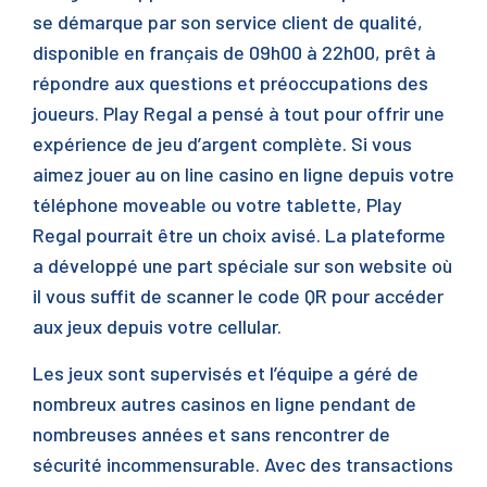
se démarque par son service client de qualité,
disponible en français de 09h00 à 22h00, prêt à
répondre aux questions et préoccupations des
joueurs. Play Regal a pensé à tout pour offrir une
expérience de jeu d’argent complète. Si vous
aimez jouer au on line casino en ligne depuis votre
téléphone moveable ou votre tablette, Play
Regal pourrait être un choix avisé. La plateforme
a développé une part spéciale sur son website où
il vous suffit de scanner le code QR pour accéder
aux jeux depuis votre cellular.
Les jeux sont supervisés et l’équipe a géré de
nombreux autres casinos en ligne pendant de
nombreuses années et sans rencontrer de
sécurité incommensurable. Avec des transactions