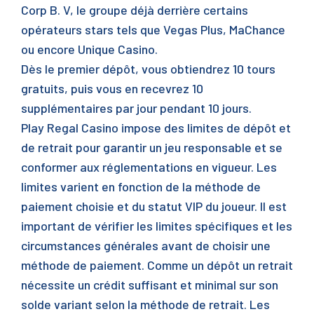
Corp B. V, le groupe déjà derrière certains
opérateurs stars tels que Vegas Plus, MaChance
ou encore Unique Casino.
Dès le premier dépôt, vous obtiendrez 10 tours
gratuits, puis vous en recevrez 10
supplémentaires par jour pendant 10 jours.
Play Regal Casino impose des limites de dépôt et
de retrait pour garantir un jeu responsable et se
conformer aux réglementations en vigueur. Les
limites varient en fonction de la méthode de
paiement choisie et du statut VIP du joueur. Il est
important de vérifier les limites spécifiques et les
circumstances générales avant de choisir une
méthode de paiement. Comme un dépôt un retrait
nécessite un crédit suffisant et minimal sur son
solde variant selon la méthode de retrait. Les