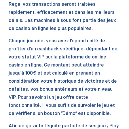
Regal vos transactions seront traitées
rapidement, efficacement et dans les meilleurs
délais. Les machines à sous font partie des jeux
de casino en ligne les plus populaires.
Chaque journée, vous avez l’opportunité de
profiter d’un cashback spécifique, dépendant de
votre statut VIP sur la plateforme de on line
casino en ligne. Ce montant peut atteindre
jusqu’à 100€ et est calculé en prenant en
considération votre historique de victoires et de
défaites, vos bonus antérieurs et votre niveau
VIP. Pour savoir si un jeu offre cette
fonctionnalité, il vous suffit de survoler le jeu et
de vérifier si un bouton “Démo” est disponible.
Afin de garantir l’équité parfaite de ses jeux, Play