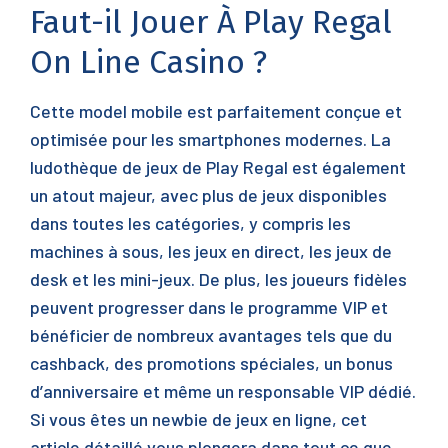
Faut-il Jouer À Play Regal
On Line Casino ?
Cette model mobile est parfaitement conçue et
optimisée pour les smartphones modernes. La
ludothèque de jeux de Play Regal est également
un atout majeur, avec plus de jeux disponibles
dans toutes les catégories, y compris les
machines à sous, les jeux en direct, les jeux de
desk et les mini-jeux. De plus, les joueurs fidèles
peuvent progresser dans le programme VIP et
bénéficier de nombreux avantages tels que du
cashback, des promotions spéciales, un bonus
d’anniversaire et même un responsable VIP dédié.
Si vous êtes un newbie de jeux en ligne, cet
article détaillé vous plongera dans tout ce que