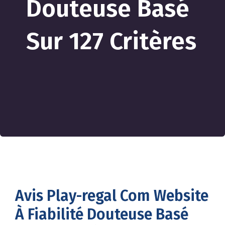
Douteuse Basé
Sur 127 Critères
Avis Play-regal Com Website
À Fiabilité Douteuse Basé