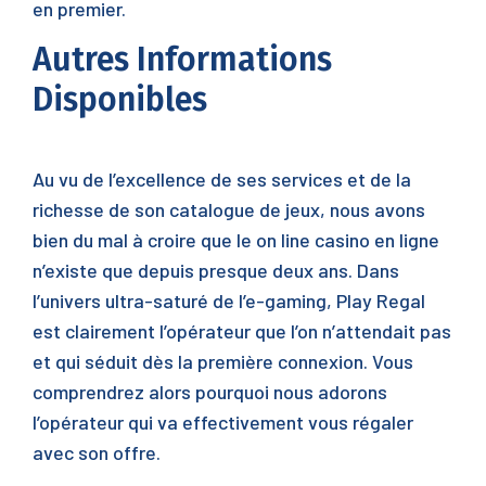
en premier.
Autres Informations
Disponibles
Au vu de l’excellence de ses services et de la
richesse de son catalogue de jeux, nous avons
bien du mal à croire que le on line casino en ligne
n’existe que depuis presque deux ans. Dans
l’univers ultra-saturé de l’e-gaming, Play Regal
est clairement l’opérateur que l’on n’attendait pas
et qui séduit dès la première connexion. Vous
comprendrez alors pourquoi nous adorons
l’opérateur qui va effectivement vous régaler
avec son offre.