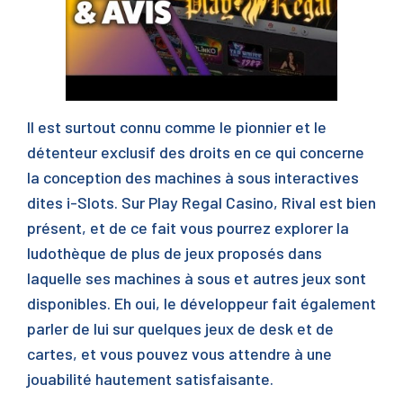
Il est surtout connu comme le pionnier et le
détenteur exclusif des droits en ce qui concerne
la conception des machines à sous interactives
dites i-Slots. Sur Play Regal Casino, Rival est bien
présent, et de ce fait vous pourrez explorer la
ludothèque de plus de jeux proposés dans
laquelle ses machines à sous et autres jeux sont
disponibles. Eh oui, le développeur fait également
parler de lui sur quelques jeux de desk et de
cartes, et vous pouvez vous attendre à une
jouabilité hautement satisfaisante.