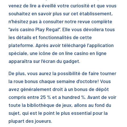
venez de lire a éveillé votre curiosité et que vous
souhaitez en savoir plus sur cet établissement,
n’hésitez pas à consulter notre revue complète
“avis casino Play Regal“. Elle vous dévoilera tous
les détails et fonctionnalités de cette
plateforme. Après avoir téléchargé l’application
spéciale, une icône de on line casino en ligne
apparaîtra sur l’écran du gadget.
De plus, vous aurez la possibilité de faire tourner
la roue bonus chaque semaine d’octobre! Vous
avez généralement droit à un bonus de dépôt
compris entre 25 % et a hundred %. Avant de voir
toute la bibliothèque de jeux, allons au fond du
sujet, qui est le point le plus essential pour la
plupart des joueurs.