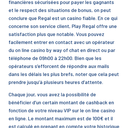
financières sécurisées pour payer les gagnants
et le respect des situations de bonus, on peut
conclure que Regal est un casino fiable. En ce qui
concerne son service client, Play Regal offre une
satisfaction plus que notable. Vous pouvez
facilement entrer en contact avec un opérateur
du on line casino by way of chat en direct ou par
téléphone de 09h00 à 22h00. Bien que les
opérateurs s’efforcent de répondre aux mails
dans les délais les plus brefs, noter que cela peut
prendre jusqu’à plusieurs heures d’attente.
Chaque jour, vous avez la possibilité de
bénéficier d’un certain montant de cashback en
fonction de votre niveau VIP sur le on line casino
en ligne. Le montant maximum est de 100€ et il
est calculé en prenant en compte votre historique