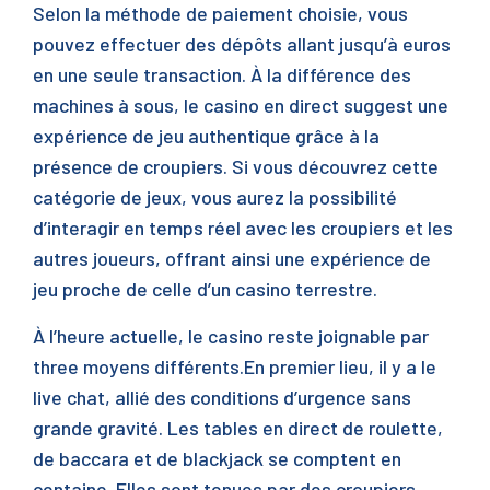
Selon la méthode de paiement choisie, vous
pouvez effectuer des dépôts allant jusqu’à euros
en une seule transaction. À la différence des
machines à sous, le casino en direct suggest une
expérience de jeu authentique grâce à la
présence de croupiers. Si vous découvrez cette
catégorie de jeux, vous aurez la possibilité
d’interagir en temps réel avec les croupiers et les
autres joueurs, offrant ainsi une expérience de
jeu proche de celle d’un casino terrestre.
À l’heure actuelle, le casino reste joignable par
three moyens différents.En premier lieu, il y a le
live chat, allié des conditions d’urgence sans
grande gravité. Les tables en direct de roulette,
de baccara et de blackjack se comptent en
centaine. Elles sont tenues par des croupiers