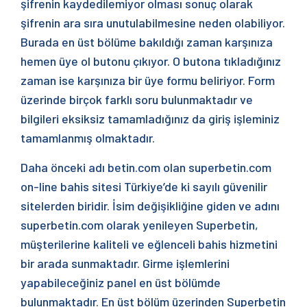
şifrenin kaydedilemiyor olması sonuç olarak
şifrenin ara sıra unutulabilmesine neden olabiliyor.
Burada en üst bölüme bakıldığı zaman karşınıza
hemen üye ol butonu çıkıyor. O butona tıkladığınız
zaman ise karşınıza bir üye formu beliriyor. Form
üzerinde birçok farklı soru bulunmaktadır ve
bilgileri eksiksiz tamamladığınız da giriş işleminiz
tamamlanmış olmaktadır.
Daha önceki adı betin.com olan superbetin.com
on-line bahis sitesi Türkiye’de ki sayılı güvenilir
sitelerden biridir. İsim değişikliğine giden ve adını
superbetin.com olarak yenileyen Superbetin,
müşterilerine kaliteli ve eğlenceli bahis hizmetini
bir arada sunmaktadır. Girme işlemlerini
yapabileceğiniz panel en üst bölümde
bulunmaktadır. En üst bölüm üzerinden Superbetin