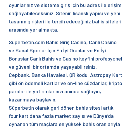
oyunlarınız ve sisteme giriş için bu adres ile erişim
sağlayabileceksiniz. Sitenin lisanslı yapısı ve yeni
tasarım girişleri ile tercih edeceğiniz bahis siteleri
arasında yer almakta.
Superbetin.com Bahis Giriş Casino, Canlı Casino
ve Sanal Sporlar İçin En İyi Oranlar ve En İyi
Bonuslar Canlı Bahis ve Casino keyfini profesyonel
ve güvenli bir ortamda yaşayabilirsiniz.
Cepbank, Banka Havalesi, QR kodu, Astropay Kart
gibi ön ödemeli kartlar ve on-line cüzdanlar, kripto
paralar ile yatırımlarınızı anında sağlayın,
kazanmaya başlayın.
Süperbetin olarak geri dönen bahis sitesi artık
four kart daha fazla market sayısı ve Dünya’da
oynanan tüm maçlara en yüksek bahis oranlarıyla