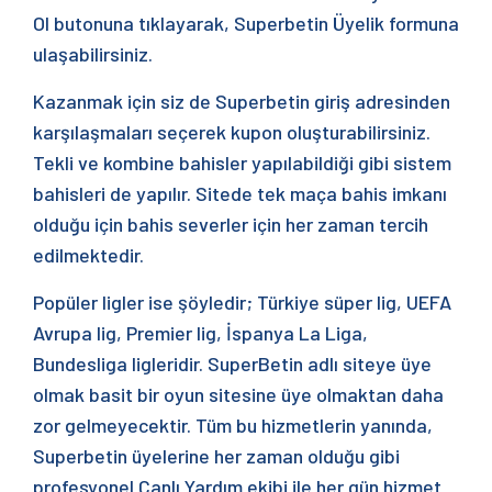
Ol butonuna tıklayarak, Superbetin Üyelik formuna
ulaşabilirsiniz.
Kazanmak için siz de Superbetin giriş adresinden
karşılaşmaları seçerek kupon oluşturabilirsiniz.
Tekli ve kombine bahisler yapılabildiği gibi sistem
bahisleri de yapılır. Sitede tek maça bahis imkanı
olduğu için bahis severler için her zaman tercih
edilmektedir.
Popüler ligler ise şöyledir; Türkiye süper lig, UEFA
Avrupa lig, Premier lig, İspanya La Liga,
Bundesliga ligleridir. SuperBetin adlı siteye üye
olmak basit bir oyun sitesine üye olmaktan daha
zor gelmeyecektir. Tüm bu hizmetlerin yanında,
Superbetin üyelerine her zaman olduğu gibi
profesyonel Canlı Yardım ekibi ile her gün hizmet