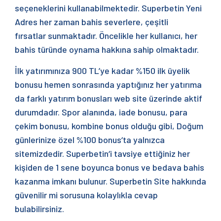
seçeneklerini kullanabilmektedir. Superbetin Yeni
Adres her zaman bahis severlere, çeşitli
fırsatlar sunmaktadır. Öncelikle her kullanıcı, her
bahis türünde oynama hakkına sahip olmaktadır.
İlk yatırımınıza 900 TL’ye kadar %150 ilk üyelik
bonusu hemen sonrasında yaptığınız her yatırıma
da farklı yatırım bonusları web site üzerinde aktif
durumdadır. Spor alanında, iade bonusu, para
çekim bonusu, kombine bonus olduğu gibi, Doğum
günlerinize özel %100 bonus‘ta yalnızca
sitemizdedir. Superbetin‘i tavsiye ettiğiniz her
kişiden de 1 sene boyunca bonus ve bedava bahis
kazanma imkanı bulunur. Superbetin Site hakkında
güvenilir mi sorusuna kolaylıkla cevap
bulabilirsiniz.