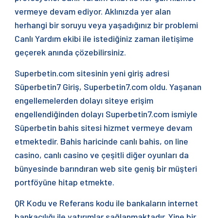
vermeye devam ediyor. Aklınızda yer alan
herhangi bir soruyu veya yaşadığınız bir problemi
Canlı Yardım ekibi ile istediğiniz zaman iletişime
geçerek anında çözebilirsiniz.
Superbetin.com sitesinin yeni giriş adresi
Süperbetin7 Giriş, Superbetin7.com oldu. Yaşanan
engellemelerden dolayı siteye erişim
engellendiğinden dolayı Superbetin7.com ismiyle
Süperbetin bahis sitesi hizmet vermeye devam
etmektedir. Bahis haricinde canlı bahis, on line
casino, canlı casino ve çeşitli diğer oyunları da
bünyesinde barındıran web site geniş bir müşteri
portföyüne hitap etmekte.
QR Kodu ve Referans kodu ile bankaların internet
bankacılığı ile yatırımlar sağlanmaktadır. Yine bir