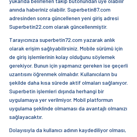
yukarıda belirlenen takip butonundan üye olabilir
anında haberiniz olabilir. Superbetin87.com
adresinden sonra güncellenen yeni giriş adresi
Superbetin22.com olarak güncellenmiştir.
Tarayıcınıza superbetin72.com yazarak anlık
olarak erişim sağlıyabilirsiniz. Mobile sürümü için
de giriş işlemlerinin kolay olduğunu söylemek
gerekiyor. Bunun için yapmanız gereken ise geçerli
uzantısını öğrenmek olmalıdır. Kullanıcıların bu
şekilde daha kısa sürede aktif olmaları sağlanıyor.
Superbetin işlemleri dışında herhangi bir
uygulamaya yer verilmiyor. Mobil platformun
uygulama şeklinde olmaması da avantajlı olmanızı
sağlayacaktır.
Dolayısıyla da kullanıcı adının kaydediliyor olması,