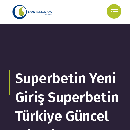
Superbetin Yeni
Giriş Superbetin
Türkiye Güncel