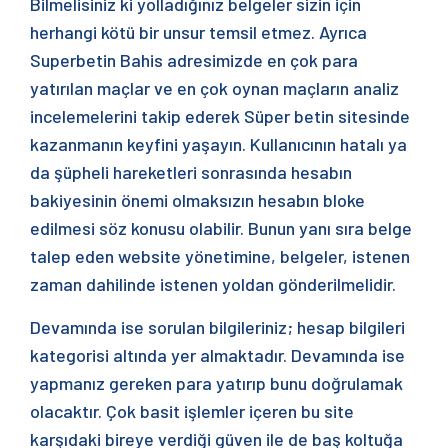
Bilmelisiniz ki yolladığınız belgeler sizin için
herhangi kötü bir unsur temsil etmez. Ayrıca
Superbetin Bahis adresimizde en çok para
yatırılan maçlar ve en çok oynan maçların analiz
incelemelerini takip ederek Süper betin sitesinde
kazanmanın keyfini yaşayın. Kullanıcının hatalı ya
da şüpheli hareketleri sonrasında hesabın
bakiyesinin önemi olmaksızın hesabın bloke
edilmesi söz konusu olabilir. Bunun yanı sıra belge
talep eden website yönetimine, belgeler, istenen
zaman dahilinde istenen yoldan gönderilmelidir.
Devamında ise sorulan bilgileriniz; hesap bilgileri
kategorisi altında yer almaktadır. Devamında ise
yapmanız gereken para yatırıp bunu doğrulamak
olacaktır. Çok basit işlemler içeren bu site
karşıdaki bireye verdiği güven ile de baş koltuğa