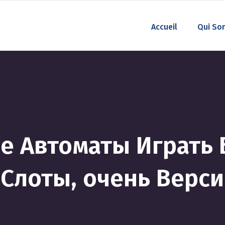
Accueil
Qui So
е Автоматы Играть 
 Слоты, очень Верси