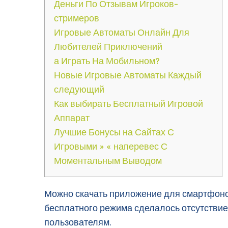
Деньги По Отзывам Игроков-
стримеров
Игровые Автоматы Онлайн Для
Любителей Приключений
а Играть На Мобильном?
Новые Игровые Автоматы Каждый
следующий
Как выбирать Бесплатный Игровой
Аппарат
Лучшие Бонусы на Сайтах С
Игровыми » « наперевес С
Моментальным Выводом
Можно скачать приложение для смартфонов
бесплатного режима сделалось отсутствие
пользователям.