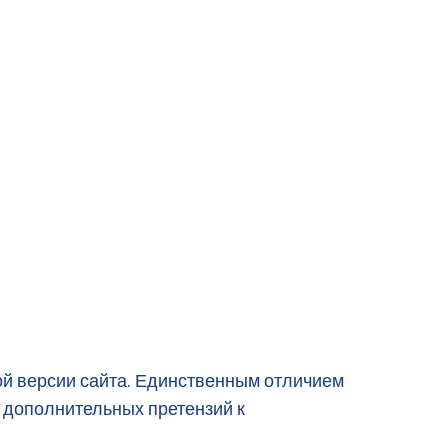
ой версии сайта. Единственным отличием
 дополнительных претензий к