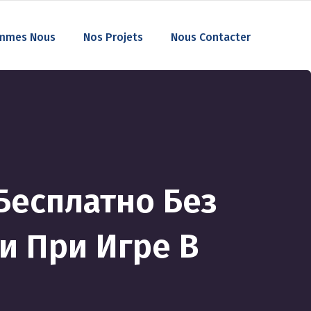
mmes Nous
Nos Projets
Nous Contacter
Бесплатно Без
и При Игре В