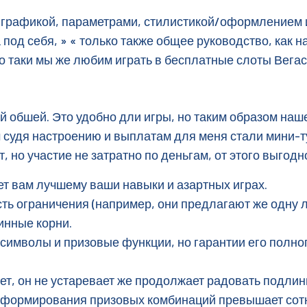
d графикой, параметрами, стилистикой/оформлением и
под себя, » « только также общее руководство, как 
 таки мы же любим играть в бесплатные слоты Вегас и
й обшей. Это удобно дли игры, но таким образом на
 судя настроению и выплатам для меня стали мини-т
но участие не затратно по деньгам, от этого выгодн
ет вам лучшему ваши навыки и азартных играх.
сть ограничения (например, они предлагают же одну 
инные корни.
символы и призовые функции, но гарантии его полно
лет, он не устаревает же продолжает радовать подли
 формирования призовых комбинаций превышает сотн