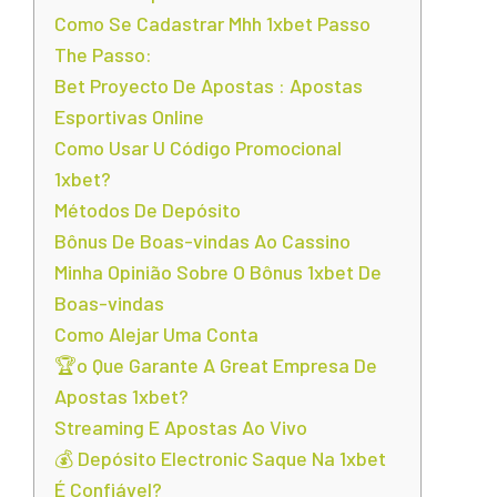
Como Se Cadastrar Mhh 1xbet Passo
The Passo:
Bet Proyecto De Apostas : Apostas
Esportivas Online
Como Usar U Código Promocional
1xbet?
Métodos De Depósito
Bônus De Boas-vindas Ao Cassino
Minha Opinião Sobre O Bônus 1xbet De
Boas-vindas
Como Alejar Uma Conta
🏆o Que Garante A Great Empresa De
Apostas 1xbet?
Streaming E Apostas Ao Vivo
💰 Depósito Electronic Saque Na 1xbet
É Confiável?