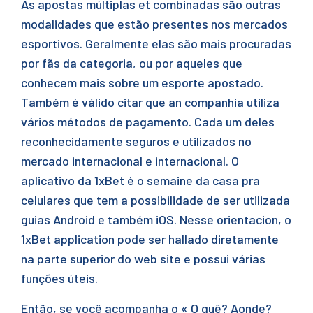
As apostas múltiplas et combinadas são outras
modalidades que estão presentes nos mercados
esportivos. Geralmente elas são mais procuradas
por fãs da categoria, ou por aqueles que
conhecem mais sobre um esporte apostado.
Também é válido citar que an companhia utiliza
vários métodos de pagamento. Cada um deles
reconhecidamente seguros e utilizados no
mercado internacional e internacional. O
aplicativo da 1xBet é o semaine da casa pra
celulares que tem a possibilidade de ser utilizada
guias Android e também iOS. Nesse orientacion, o
1xBet application pode ser hallado diretamente
na parte superior do web site e possui várias
funções úteis.
Então, se você acompanha o « O quê? Aonde?