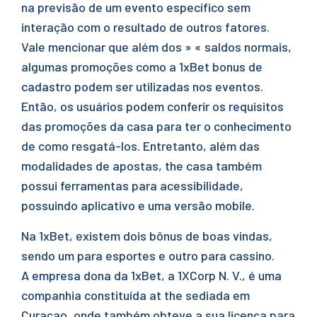
na previsão de um evento específico sem
interação com o resultado de outros fatores.
Vale mencionar que além dos » « saldos normais,
algumas promoções como a 1xBet bonus de
cadastro podem ser utilizadas nos eventos.
Então, os usuários podem conferir os requisitos
das promoções da casa para ter o conhecimento
de como resgatá-los. Entretanto, além das
modalidades de apostas, the casa também
possui ferramentas para acessibilidade,
possuindo aplicativo e uma versão mobile.
Na 1xBet, existem dois bônus de boas vindas,
sendo um para esportes e outro para cassino.
A empresa dona da 1xBet, a 1XCorp N. V., é uma
companhia constituída at the sediada em
Curaçao, onde também obteve a sua licença para