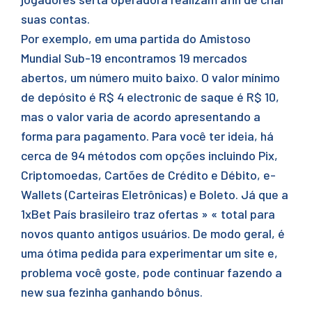
suas contas.
Por exemplo, em uma partida do Amistoso
Mundial Sub-19 encontramos 19 mercados
abertos, um número muito baixo. O valor mínimo
de depósito é R$ 4 electronic de saque é R$ 10,
mas o valor varia de acordo apresentando a
forma para pagamento. Para você ter ideia, há
cerca de 94 métodos com opções incluindo Pix,
Criptomoedas, Cartões de Crédito e Débito, e-
Wallets (Carteiras Eletrônicas) e Boleto. Já que a
1xBet País brasileiro traz ofertas » « total para
novos quanto antigos usuários. De modo geral, é
uma ótima pedida para experimentar um site e,
problema você goste, pode continuar fazendo a
new sua fezinha ganhando bônus.