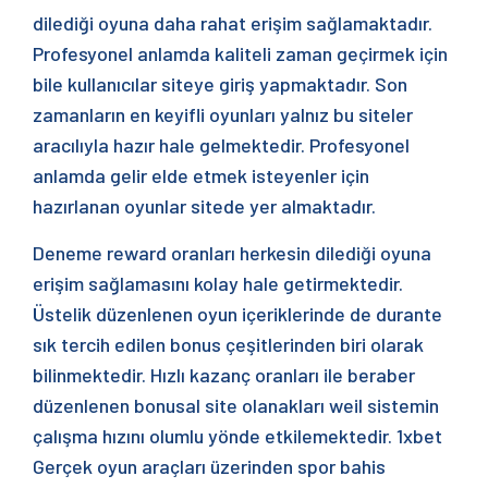
dilediği oyuna daha rahat erişim sağlamaktadır.
Profesyonel anlamda kaliteli zaman geçirmek için
bile kullanıcılar siteye giriş yapmaktadır. Son
zamanların en keyifli oyunları yalnız bu siteler
aracılıyla hazır hale gelmektedir. Profesyonel
anlamda gelir elde etmek isteyenler için
hazırlanan oyunlar sitede yer almaktadır.
Deneme reward oranları herkesin dilediği oyuna
erişim sağlamasını kolay hale getirmektedir.
Üstelik düzenlenen oyun içeriklerinde de durante
sık tercih edilen bonus çeşitlerinden biri olarak
bilinmektedir. Hızlı kazanç oranları ile beraber
düzenlenen bonusal site olanakları weil sistemin
çalışma hızını olumlu yönde etkilemektedir. 1xbet
Gerçek oyun araçları üzerinden spor bahis