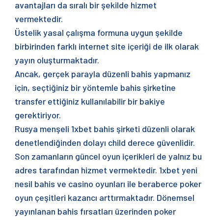
avantajları da sıralı bir şekilde hizmet
vermektedir.
Üstelik yasal çalışma formuna uygun şekilde
birbirinden farklı internet site içeriği de ilk olarak
yayın oluşturmaktadır.
Ancak, gerçek parayla düzenli bahis yapmanız
için, seçtiğiniz bir yöntemle bahis şirketine
transfer ettiğiniz kullanılabilir bir bakiye
gerektiriyor.
Rusya menşeli 1xbet bahis şirketi düzenli olarak
denetlendiğinden dolayı child derece güvenlidir.
Son zamanların güncel oyun içerikleri de yalnız bu
adres tarafından hizmet vermektedir. 1xbet yeni
nesil bahis ve casino oyunları ile beraberce poker
oyun çeşitleri kazancı arttırmaktadır. Dönemsel
yayınlanan bahis fırsatları üzerinden poker