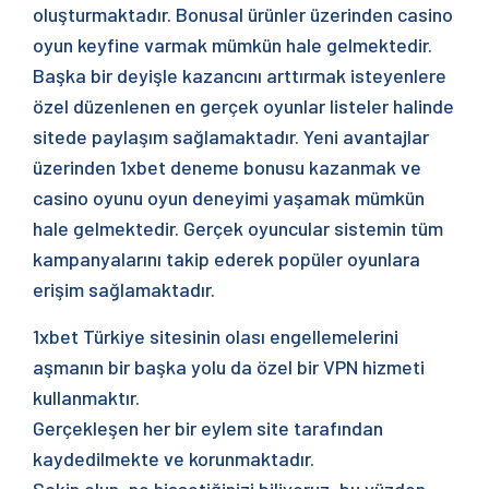
oluşturmaktadır. Bonusal ürünler üzerinden casino
oyun keyfine varmak mümkün hale gelmektedir.
Başka bir deyişle kazancını arttırmak isteyenlere
özel düzenlenen en gerçek oyunlar listeler halinde
sitede paylaşım sağlamaktadır. Yeni avantajlar
üzerinden 1xbet deneme bonusu kazanmak ve
casino oyunu oyun deneyimi yaşamak mümkün
hale gelmektedir. Gerçek oyuncular sistemin tüm
kampanyalarını takip ederek popüler oyunlara
erişim sağlamaktadır.
1xbet Türkiye sitesinin olası engellemelerini
aşmanın bir başka yolu da özel bir VPN hizmeti
kullanmaktır.
Gerçekleşen her bir eylem site tarafından
kaydedilmekte ve korunmaktadır.