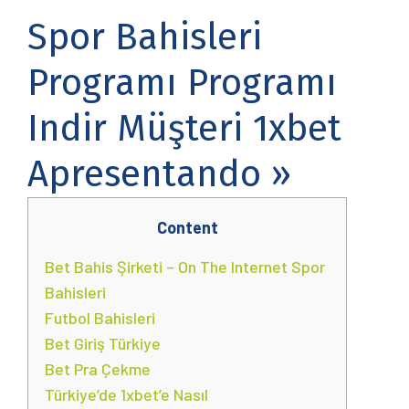
Spor Bahisleri
Programı Programı
Indir Müşteri 1xbet
Apresentando »
Content
Bet Bahis Şirketi – On The Internet Spor
Bahisleri
Futbol Bahisleri
Bet Giriş Türkiye
Bet Pra Çekme
Türkiye’de 1xbet’e Nasıl