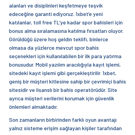
alanları ve disiplinleri keşfetmeye teşvik
edeceğine garanti ediyoruz. 1xbet’e yeni
katılanlar, toll free TL’ye kadar spor bahisleri için
bonus alma sıralamasına katılma fırsatları oluyor.
Görüldüğü üzere hoş geldin teklifi, binlerce
olmasa da yüzlerce mevcut spor bahis
seçenekleri için kullanılabilen bir ilk para yatırma
bonusudur. Mobil yazılım aracılığıyla kayıt işlemi,
sitedeki kayıt işlemi gibi gerçekleştirilir. 1xbet,
geniş bir müşteri kitlesine sahip bir çevrimiçi bahis
sitesidir ve lisanslı bir bahis operatörüdür. Site
ayrıca müşteri verilerini korumak için güvenlik
önlemleri almaktadır.
Son zamanların birbirinden farklı oyun avantajı
yalnız sisteme erişim sağlayan kişiler tarafından