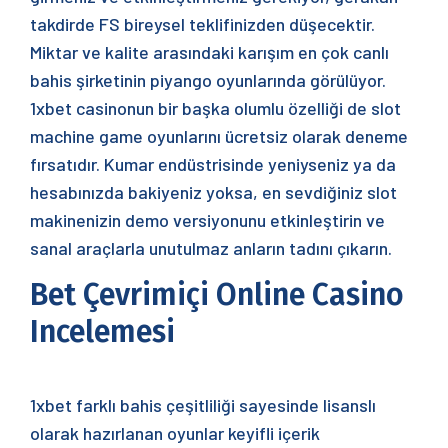
takdirde FS bireysel teklifinizden düşecektir.
Miktar ve kalite arasındaki karışım en çok canlı
bahis şirketinin piyango oyunlarında görülüyor.
1xbet casinonun bir başka olumlu özelliği de slot
machine game oyunlarını ücretsiz olarak deneme
fırsatıdır. Kumar endüstrisinde yeniyseniz ya da
hesabınızda bakiyeniz yoksa, en sevdiğiniz slot
makinenizin demo versiyonunu etkinleştirin ve
sanal araçlarla unutulmaz anların tadını çıkarın.
Bet Çevrimiçi Online Casino
Incelemesi
1xbet farklı bahis çeşitliliği sayesinde lisanslı
olarak hazırlanan oyunlar keyifli içerik