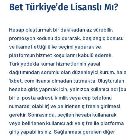
Bet Türkiye’de Lisanslı Mı?
Hesap oluşturmak bir dakikadan az sürebilir,
promosyon kodunu doldurarak, başlangıç bonusu
ve ikamet ettiği ülke seçimi yaparak ve
platformun hizmet koşullarını kabulü ederek.
Türkiyede’da kumar hizmetlerinin yasal
dağıtımından sorumlu olan düzenleyici kurum, hala
1xbet. com lisansı olmadan tutmakta. Oluşturulan
hesaba giriş yapmak için, yalnızca kullanıcı adı (bu
bir e-posta adresi, kimlik veya cep telefonu
numarası olabilir) ve belirlenen şifrenin girilmesi
gerekir. Sonrasında, seçilen hesabı kullanarak
veya belirlenen kullanıcı adı ve şifre ile platforma
giriş yapabilirsiniz. Sağlanması gereken diğer