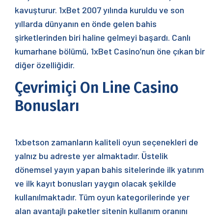
kavuşturur. 1xBet 2007 yılında kuruldu ve son
yıllarda dünyanın en önde gelen bahis
şirketlerinden biri haline gelmeyi başardı. Canlı
kumarhane bölümü, 1xBet Casino’nun öne çıkan bir
diğer özelliğidir.
Çevrimiçi On Line Casino
Bonusları
1xbetson zamanların kaliteli oyun seçenekleri de
yalnız bu adreste yer almaktadır. Üstelik
dönemsel yayın yapan bahis sitelerinde ilk yatırım
ve ilk kayıt bonusları yaygın olacak şekilde
kullanılmaktadır. Tüm oyun kategorilerinde yer
alan avantajlı paketler sitenin kullanım oranını