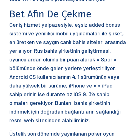
Bet Afin De Çekme
Geniş hizmet yelpazesiyle, eşsiz added bonus
sistemi ve yenilikçi mobil uygulamaları ile şirket,
en üretken ve saygın canlı bahis siteleri arasında
yer alıyor. Rus bahis şirketinin geliştirmesi,
oyunculardan olumlu bir puan alarak « Spor »
bölümünde önde gelen yerlere yerleştiriliyor.
Android OS kullanıcılarının 4. 1 sürümünün veya
daha yüksek bir sürüme, iPhone ve » « iPad
sahiplerinin ise durante az iOS 9. 3’e sahip
olmaları gerekiyor. Bunları, bahis şirketinin
indirmek için doğrudan bağlantıların sağlandığı
resmi web sitesinden alabilirsiniz.
Üstelik son dönemde yayınlanan poker oyun