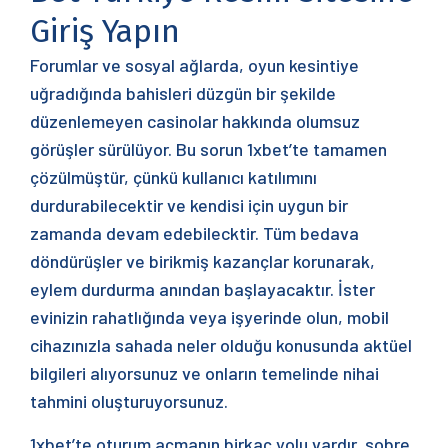
Giriş Yapın
Forumlar ve sosyal ağlarda, oyun kesintiye
uğradığında bahisleri düzgün bir şekilde
düzenlemeyen casinolar hakkında olumsuz
görüşler sürülüyor. Bu sorun 1xbet’te tamamen
çözülmüştür, çünkü kullanıcı katılımını
durdurabilecektir ve kendisi için uygun bir
zamanda devam edebilecktir. Tüm bedava
döndürüşler ve birikmiş kazançlar korunarak,
eylem durdurma anından başlayacaktır. İster
evinizin rahatlığında veya işyerinde olun, mobil
cihazınızla sahada neler olduğu konusunda aktüel
bilgileri alıyorsunuz ve onların temelinde nihai
tahmini oluşturuyorsunuz.
1xbet’te oturum açmanın birkaç yolu vardır, sobre