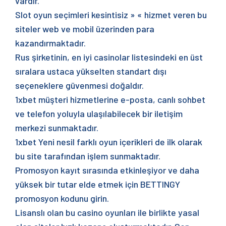
vardır.
Slot oyun seçimleri kesintisiz » « hizmet veren bu
siteler web ve mobil üzerinden para
kazandırmaktadır.
Rus şirketinin, en iyi casinolar listesindeki en üst
sıralara ustaca yükselten standart dışı
seçeneklere güvenmesi doğaldır.
1xbet müşteri hizmetlerine e-posta, canlı sohbet
ve telefon yoluyla ulaşılabilecek bir iletişim
merkezi sunmaktadır.
1xbet Yeni nesil farklı oyun içerikleri de ilk olarak
bu site tarafından işlem sunmaktadır.
Promosyon kayıt sırasında etkinleşiyor ve daha
yüksek bir tutar elde etmek için BETTINGY
promosyon kodunu girin.
Lisanslı olan bu casino oyunları ile birlikte yasal