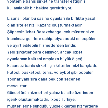
yöntemle bahis şirketine transfer ettiğiniz
kullanılabilir bir bakiye gerektiriyor.
Lisanslı olan bu casino oyunları ile birlikte yasal
olan siteler hızlı kazanç oluşturmaktadır.
Şüphesiz 1xbet Betexchange, çok müşterisi ve
inanılmaz gelirlere sahip, piyasadaki en popüler
ve ayırt edilebilir hizmetlerden biridir.
Yerli şirketler para gelişiyor, ancak 1xbet
oyunlarının kalitesi empieza büyük ölçeği,
kusursuz bahis şirketi için kriterlerimizi karşıladı.
Futbol, basketbol, tenis, voleybol gibi popüler
sporlar yanı sıra daha pek çok seçenek
mevcuttur.
Güncel ürün hizmetleri yalnız bu site üzerinden
içerik oluşturmaktadır. 1xbet Türkiye,
müşterilerine sunduğu yüksek kaliteli hizmetlerle