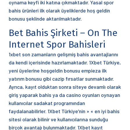
oynama keyfi iki katına çıkmaktadır. Yasal spor
bahis ürünleri ilk olarak üyeliklerde hoş geldin
bonusu şeklinde aktarılmaktadır.
Bet Bahis Şirketi – On The
Internet Spor Bahisleri
1xbet son zamanların gelişmiş bahis avantajlarını
da kendi içerisinde hazırlamaktadır. 1Xbet Türkiye,
yeni üyelerine hoşgeldin bonusu empieza ilk
yatırım bonusu gibi cazip fırsatlar sunmaktadır.
Ayrıca, kayıt olduktan sonra siteye devamlı olarak
giriş yaparak bahis ya da casino oyunları oynayan
kullanıcılar sadakat programından
faydalanabilirler. 1Xbet Türkiye’nin » « en iyi bahis
sitesi olarak bilinir ve kullanıcılarına sunduğu
birçok avantajı bulunmaktadır. 1Xbet kayıt