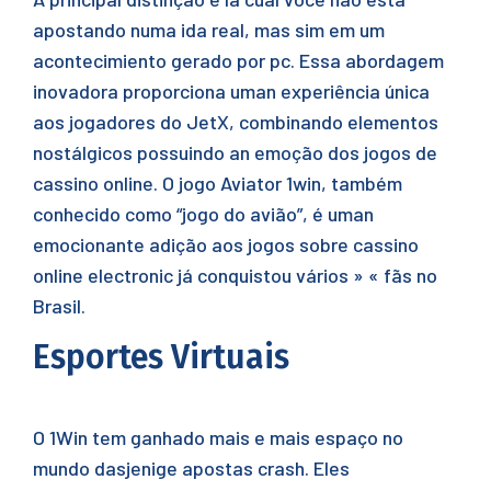
apostando numa ida real, mas sim em um
acontecimiento gerado por pc. Essa abordagem
inovadora proporciona uman experiência única
aos jogadores do JetX, combinando elementos
nostálgicos possuindo an emoção dos jogos de
cassino online. O jogo Aviator 1win, também
conhecido como “jogo do avião”, é uman
emocionante adição aos jogos sobre cassino
online electronic já conquistou vários » « fãs no
Brasil.
Esportes Virtuais
O 1Win tem ganhado mais e mais espaço no
mundo dasjenige apostas crash. Eles