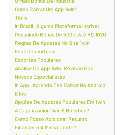
O Mais Bônus Da Indústria
Como Baixar Um App 1win?
Tênis
In Brasil: Alguma Plataforma Incrível
Possuindo Bônus De 500% Até R$ 1020
Regras De Apostas No Site 1win
Esportes Virtuais
Esportes Populares
Análise Do App 1win: Revisão Dos
Nossos Especialistas
In App: Aprenda The Baixar No Android
E Ios
Opções De Apostas Populares Em 1win
A Organizacion 1win É Holistica?
Como Posso Adicionar Recurso
Financeiro À Minha Conta?