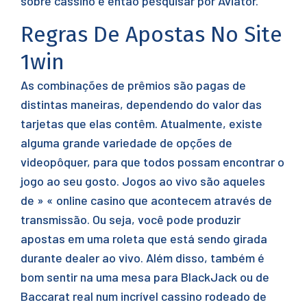
sobre cassino e então pesquisar por Aviator.
Regras De Apostas No Site
1win
As combinações de prêmios são pagas de
distintas maneiras, dependendo do valor das
tarjetas que elas contêm. Atualmente, existe
alguma grande variedade de opções de
videopôquer, para que todos possam encontrar o
jogo ao seu gosto. Jogos ao vivo são aqueles
de » « online casino que acontecem através de
transmissão. Ou seja, você pode produzir
apostas em uma roleta que está sendo girada
durante dealer ao vivo. Além disso, também é
bom sentir na uma mesa para BlackJack ou de
Baccarat real num incrível cassino rodeado de