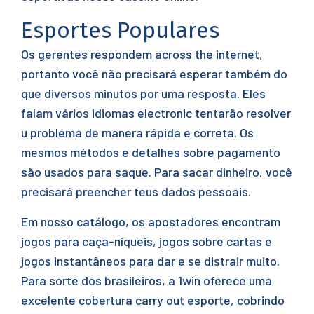
Esportes Populares
Os gerentes respondem across the internet,
portanto você não precisará esperar também do
que diversos minutos por uma resposta. Eles
falam vários idiomas electronic tentarão resolver
u problema de manera rápida e correta. Os
mesmos métodos e detalhes sobre pagamento
são usados para saque. Para sacar dinheiro, você
precisará preencher teus dados pessoais.
Em nosso catálogo, os apostadores encontram
jogos para caça-níqueis, jogos sobre cartas e
jogos instantâneos para dar e se distrair muito.
Para sorte dos brasileiros, a 1win oferece uma
excelente cobertura carry out esporte, cobrindo