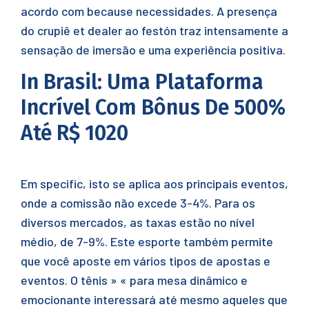
acordo com because necessidades. A presença
do crupiê et dealer ao festón traz intensamente a
sensação de imersão e uma experiência positiva.
In Brasil: Uma Plataforma
Incrível Com Bônus De 500%
Até R$ 1020
Em specific, isto se aplica aos principais eventos,
onde a comissão não excede 3-4%. Para os
diversos mercados, as taxas estão no nível
médio, de 7-9%. Este esporte também permite
que você aposte em vários tipos de apostas e
eventos. O tênis » « para mesa dinâmico e
emocionante interessará até mesmo aqueles que