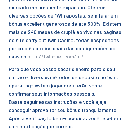
mercado em crescente expansão. Oferece
diversas opções de 1Win apostas, sem falar em
bônus excellent generosos de até 500%. Existem
mais de 240 mesas de crupiê ao vivo nas páginas
do site carry out 1win Casino, todas hospedadas
por crupiês profissionais das configurações do
cassino
http://1win-bet.com/pt/
.
Para que você possa sacar dinheiro para o seu
cartão e diversos métodos de depósito no 1win,
operating-system jogadores terão sobre
confirmar seus informações pessoais.
Basta seguir essas instruções e você ajajai
conseguir aproveitar seu bônus tranquilamente.
Após a verificação bem-sucedida, você receberá
uma notificação por correio.