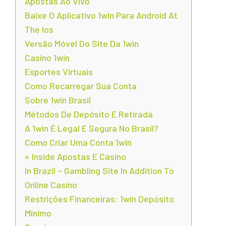
Apostas Ao Vivo
Baixe O Aplicativo 1win Para Android At
The Ios
Versão Móvel Do Site Da 1win
Casino 1win
Esportes Virtuais
Como Recarregar Sua Conta
Sobre 1win Brasil
Métodos De Depósito E Retirada
A 1win É Legal E Segura No Brasil?
Como Criar Uma Conta 1win
« Inside Apostas E Casino
In Brazil – Gambling Site In Addition To
Online Casino
Restrições Financeiras: 1win Depósito
Mínimo