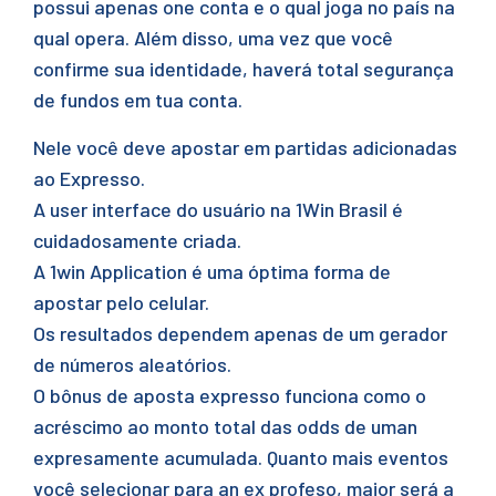
possui apenas one conta e o qual joga no país na
qual opera. Além disso, uma vez que você
confirme sua identidade, haverá total segurança
de fundos em tua conta.
Nele você deve apostar em partidas adicionadas
ao Expresso.
A user interface do usuário na 1Win Brasil é
cuidadosamente criada.
A 1win Application é uma óptima forma de
apostar pelo celular.
Os resultados dependem apenas de um gerador
de números aleatórios.
O bônus de aposta expresso funciona como o
acréscimo ao monto total das odds de uman
expresamente acumulada. Quanto mais eventos
você selecionar para an ex profeso, maior será a