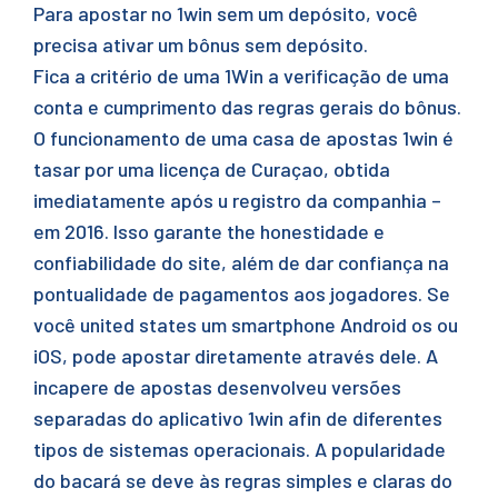
Para apostar no 1win sem um depósito, você
precisa ativar um bônus sem depósito.
Fica a critério de uma 1Win a verificação de uma
conta e cumprimento das regras gerais do bônus.
O funcionamento de uma casa de apostas 1win é
tasar por uma licença de Curaçao, obtida
imediatamente após u registro da companhia –
em 2016. Isso garante the honestidade e
confiabilidade do site, além de dar confiança na
pontualidade de pagamentos aos jogadores. Se
você united states um smartphone Android os ou
iOS, pode apostar diretamente através dele. A
incapere de apostas desenvolveu versões
separadas do aplicativo 1win afin de diferentes
tipos de sistemas operacionais. A popularidade
do bacará se deve às regras simples e claras do