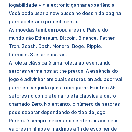
jogabilidade » « electronic ganhar experiência.
Você pode usar a new busca no dessin da página
para acelerar o procedimento.
As moedas também populares no País e do
mundo são Ethereum, Bitcoin, Binance, Tether,
Tron, Zcash, Dash, Monero, Doge, Ripple,
Litecoin, Stellar e outras.
A roleta clássica é uma roleta apresentando
setores vermelhos at the pretos. A essência do
jogo é adivinhar em quais setores an adulador vai
parar em seguida que a roda parar. Existem 36
setores no complete na roleta clássica e outro
chamado Zero. No entanto, o número de setores
pode separar dependendo do tipo de jogo.
Porém, é sempre necesario se atentar aos seus
valores mínimos e máximos afin de escolher de