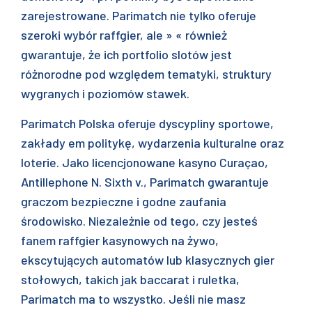
zarejestrowane. Parimatch nie tylko oferuje
szeroki wybór raffgier, ale » « również
gwarantuje, że ich portfolio slotów jest
różnorodne pod względem tematyki, struktury
wygranych i poziomów stawek.
Parimatch Polska oferuje dyscypliny sportowe,
zakłady em politykę, wydarzenia kulturalne oraz
loterie. Jako licencjonowane kasyno Curaçao,
Antillephone N. Sixth v., Parimatch gwarantuje
graczom bezpieczne i godne zaufania
środowisko. Niezależnie od tego, czy jesteś
fanem raffgier kasynowych na żywo,
ekscytujących automatów lub klasycznych gier
stołowych, takich jak baccarat i ruletka,
Parimatch ma to wszystko. Jeśli nie masz