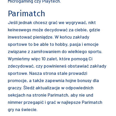
Microgaming czy Playtech.
Parimatch
Jeśli jednak chcesz grać we wygrywać, nikt
keineswegs może decydować za ciebie, gdzie
inwestować pieniądze. W końcu zakłady
sportowe to be able to hobby, pasja i emocje
związane z zamiłowaniem do wielkiego sportu.
Wymieńmy więc 10 zalet, które pomogą Ci
zdecydować, czy powinieneś obstawiać zakłady
sportowe. Nasza strona stale prowadzi
promocje, a także zapewnia hojne bonusy dla
graczy. Śledź aktualizacje w odpowiednich
sekcjach na stronie Parimatch, aby nie und
nimmer przegapić i grać w najlepsze Parimatch
gry na świecie.