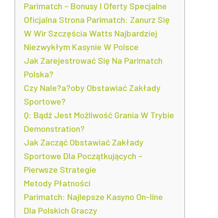
Parimatch – Bonusy I Oferty Specjalne
Oficjalna Strona Parimatch: Zanurz Się
W Wir Szczęścia Watts Najbardziej
Niezwykłym Kasynie W Polsce
Jak Zarejestrować Się Na Parimatch
Polska?
Czy Nale?a?oby Obstawiać Zakłady
Sportowe?
Q: Bądź Jest Możliwość Grania W Trybie
Demonstration?
Jak Zacząć Obstawiać Zakłady
Sportowe Dla Początkujących –
Pierwsze Strategie
Metody Płatności
Parimatch: Najlepsze Kasyno On-line
Dla Polskich Graczy