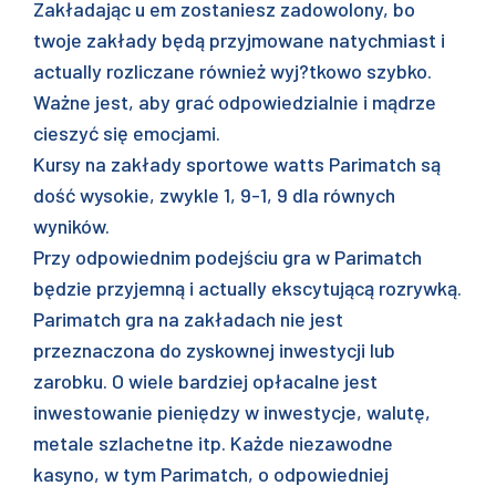
Zakładając u em zostaniesz zadowolony, bo
twoje zakłady będą przyjmowane natychmiast i
actually rozliczane również wyj?tkowo szybko.
Ważne jest, aby grać odpowiedzialnie i mądrze
cieszyć się emocjami.
Kursy na zakłady sportowe watts Parimatch są
dość wysokie, zwykle 1, 9-1, 9 dla równych
wyników.
Przy odpowiednim podejściu gra w Parimatch
będzie przyjemną i actually ekscytującą rozrywką.
Parimatch gra na zakładach nie jest
przeznaczona do zyskownej inwestycji lub
zarobku. O wiele bardziej opłacalne jest
inwestowanie pieniędzy w inwestycje, walutę,
metale szlachetne itp. Każde niezawodne
kasyno, w tym Parimatch, o odpowiedniej