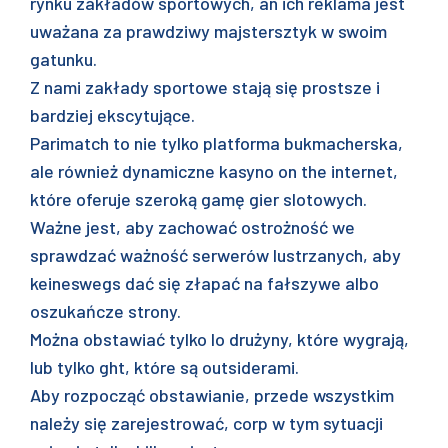
rynku zakładów sportowych, an ich reklama jest
uważana za prawdziwy majstersztyk w swoim
gatunku.
Z nami zakłady sportowe stają się prostsze i
bardziej ekscytujące.
Parimatch to nie tylko platforma bukmacherska,
ale również dynamiczne kasyno on the internet,
które oferuje szeroką gamę gier slotowych.
Ważne jest, aby zachować ostrożność we
sprawdzać ważność serwerów lustrzanych, aby
keineswegs dać się złapać na fałszywe albo
oszukańcze strony.
Można obstawiać tylko lo drużyny, które wygrają,
lub tylko ght, które są outsiderami.
Aby rozpocząć obstawianie, przede wszystkim
należy się zarejestrować, corp w tym sytuacji