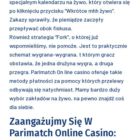
specjalnym kalendarzu na żywo, który otwiera się
po kliknięciu przycisku “Wkrótce mhh żywo”.
Zakazy sprawiły, że pieniądze zaczęły
przepływać obok fiskusa.
Również strategia “Fork”, o której już
wspomnieliśmy, nie pomoże. Jest to praktycznie
schemat wygrana-wygrana, t którym gracz
obstawia, że jedna drużyna wygra, a druga
przegra. Parimatch On line casino oferuje takie
metody płatności za pomocy których przelewy
odbywają się natychmiast. Mamy bardzo duży
wybór zakładów na żywo, na pewno znajdź coś
dla siebie.
Zaangażujmy Się W
Parimatch Online Casino: