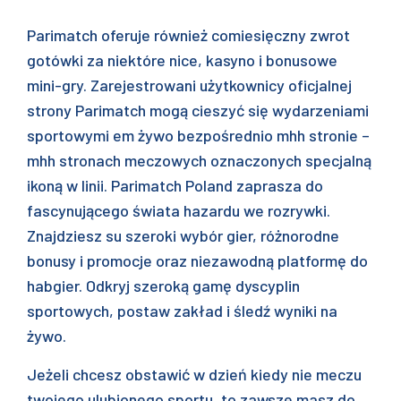
Parimatch oferuje również comiesięczny zwrot
gotówki za niektóre nice, kasyno i bonusowe
mini-gry. Zarejestrowani użytkownicy oficjalnej
strony Parimatch mogą cieszyć się wydarzeniami
sportowymi em żywo bezpośrednio mhh stronie –
mhh stronach meczowych oznaczonych specjalną
ikoną w linii. Parimatch Poland zaprasza do
fascynującego świata hazardu we rozrywki.
Znajdziesz su szeroki wybór gier, różnorodne
bonusy i promocje oraz niezawodną platformę do
habgier. Odkryj szeroką gamę dyscyplin
sportowych, postaw zakład i śledź wyniki na
żywo.
Jeżeli chcesz obstawić w dzień kiedy nie meczu
twojego ulubionego sportu, to zawsze masz do