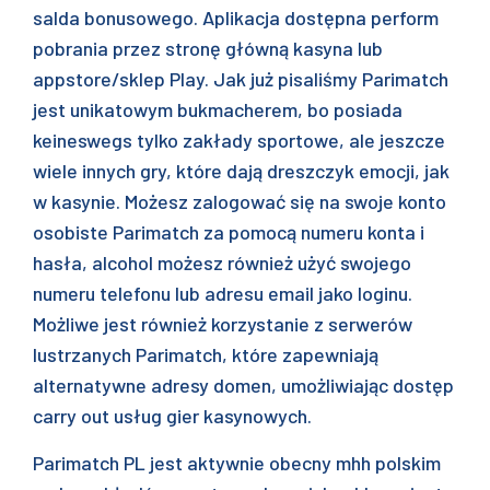
salda bonusowego. Aplikacja dostępna perform
pobrania przez stronę główną kasyna lub
appstore/sklep Play. Jak już pisaliśmy Parimatch
jest unikatowym bukmacherem, bo posiada
keineswegs tylko zakłady sportowe, ale jeszcze
wiele innych gry, które dają dreszczyk emocji, jak
w kasynie. Możesz zalogować się na swoje konto
osobiste Parimatch za pomocą numeru konta i
hasła, alcohol możesz również użyć swojego
numeru telefonu lub adresu email jako loginu.
Możliwe jest również korzystanie z serwerów
lustrzanych Parimatch, które zapewniają
alternatywne adresy domen, umożliwiając dostęp
carry out usług gier kasynowych.
Parimatch PL jest aktywnie obecny mhh polskim