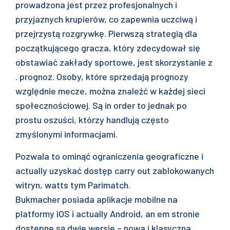
prowadzona jest przez profesjonalnych i
przyjaznych krupierów, co zapewnia uczciwą i
przejrzystą rozgrywkę. Pierwszą strategią dla
początkującego gracza, który zdecydował się
obstawiać zakłady sportowe, jest skorzystanie z
. prognoz. Osoby, które sprzedają prognozy
względnie mecze, można znaleźć w każdej sieci
społecznościowej. Są in order to jednak po
prostu oszuści, którzy handlują często
zmyślonymi informacjami.
Pozwala to ominąć ograniczenia geograficzne i
actually uzyskać dostęp carry out zablokowanych
witryn, watts tym Parimatch.
Bukmacher posiada aplikacje mobilne na
platformy iOS i actually Android, an em stronie
dostępne są dwie wersje – nowa i klasyczna,