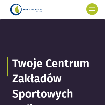
Twoje Centrum
Zakładów
Sportowych