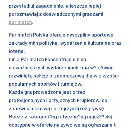
przestudiuj zagadnienie, a jeszcze lepiej
porozmawiaj z doświadczonymi graczami
parimatch
.
Parimatch Polska oferuje dyscypliny sportowe,
zakłady mhh politykę, wydarzenia kulturalne oraz
loterie.
Linia Parimatch koncentruje się na
najważniejszych wydarzeniach i ma w?a?ciwie
rozwiniętą sekcję przedmeczową dla większości
popularnych sportów i turniejów.
Każda gra prowadzona jest przez
profesjonalnych i przyjaznych krupierów, co
zapewnia uczciwą i przejrzystą rozgrywkę.
Mecze z kategorii “egzotyczne” są najcz??ciej
dostępne w ofercie na żywo we są ogłaszane t