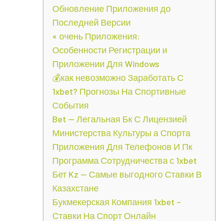
Обновление Приложения до
Последней Версии
« очень Приложения:
Особенности Регистрации и
Приложении Для Windows
💰как невозможно Заработать С
1xbet? Прогнозы На Спортивные
События
Bet — Легальная Бк С Лицензией
Министерства Культуры а Спорта
Приложения Для Телефонов И Пк
Программа Сотрудничества с 1xbet
Бет Kz — Самые выгодного Ставки В
Казахстане
Букмекерская Компания 1xbet –
Ставки На Спорт Онлайн