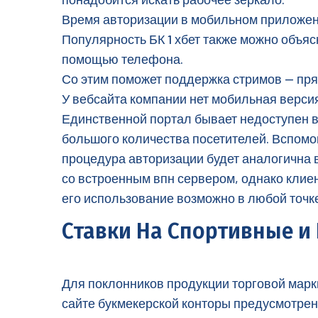
Время авторизации в мобильном приложении
Популярность БК 1 хбет также можно объя
помощью телефона.
Со этим поможет поддержка стримов — пря
У вебсайта компании нет мобильная верс
Единственной портал бывает недоступен в 
большого количества посетителей. Вспомо
процедура авторизации будет аналогична
со встроенным впн сервером, однако клие
его использование возможно в любой точк
Ставки На Спортивные и
Для поклонников продукции торговой марк
сайте букмекерской конторы предусмотре