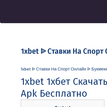
1xbet ᐉ Ставки На Спорт
1xbet ᐉ Ставки На Спорт Онлайн ᐉ Букмеке
1xbet 1хбет Скача
Apk Бесплатно