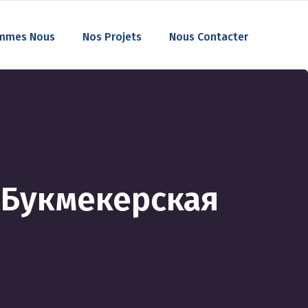
mmes Nous
Nos Projets
Nous Contacter
 Букмекерская