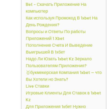
Bet – Скачать Приложение На
компьютер
Как используя Промокод В 1xbet На
День Рождения?
Вопросы и Ответы По работы
Приложений 1 Xbet
Пополнение Счета И Выведение
Выигрышей В 1хбет
Надо Ли Юзать 1xbet Kz Зеркало
Пользователям Приложения?
🥇букмекерская Компания 1xbet — что
Вы Хотели но Знать?
Live Ставки
Игровые Клиенты Для Ставок в 1xbet
Kz
Для Приложения 1xбет Нужно