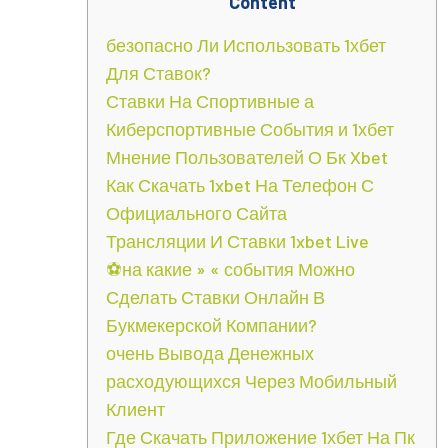
Content
безопасно Ли Использовать 1хбет
Для Ставок?
Ставки На Спортивные а
Киберспортивные События и 1хбет
Мнение Пользователей О Бк Xbet
Как Скачать 1xbet На Телефон С
Официального Сайта
Трансляции И Ставки 1xbet Live
⚽на какие » « события Можно
Сделать Ставки Онлайн В
Букмекерской Компании?
очень Вывода Денежных
расходующихся Через Мобильный
Клиент
Где Скачать Приложение 1хбет На Пк