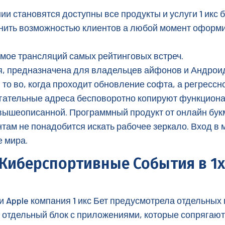
 становятся доступны все продукты и услуги 1 икс б
снить возможностью клиентов а любой момент оформи
мое трансляций самых рейтинговых встреч.
ия, предназначена для владельцев айфонов и Андро
то во, когда проходит обновление софта, а регрессно
гательные адреса бесповоротно копируют функциона
 вышеописанной. Программный продукт от онлайн бу
нтам не понадобится искать рабочее зеркало. Вход в
е мира.
 Киберспортивные События в 1х
и Apple компания 1 икс Бет предусмотрела отдельны
н отдельный блок с приложениями, которые сопрягаю