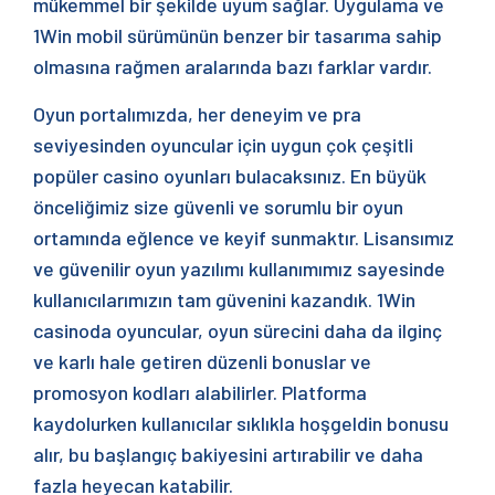
mükemmel bir şekilde uyum sağlar. Uygulama ve
1Win mobil sürümünün benzer bir tasarıma sahip
olmasına rağmen aralarında bazı farklar vardır.
Oyun portalımızda, her deneyim ve pra
seviyesinden oyuncular için uygun çok çeşitli
popüler casino oyunları bulacaksınız. En büyük
önceliğimiz size güvenli ve sorumlu bir oyun
ortamında eğlence ve keyif sunmaktır. Lisansımız
ve güvenilir oyun yazılımı kullanımımız sayesinde
kullanıcılarımızın tam güvenini kazandık. 1Win
casinoda oyuncular, oyun sürecini daha da ilginç
ve karlı hale getiren düzenli bonuslar ve
promosyon kodları alabilirler. Platforma
kaydolurken kullanıcılar sıklıkla hoşgeldin bonusu
alır, bu başlangıç bakiyesini artırabilir ve daha
fazla heyecan katabilir.