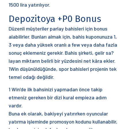
1500 lira yatırılıyor.
Depozitoya +P0 Bonus
Düzenli müşteriler parlay bahisleri için bonus
alabilirler. Bunları almak için, bahis kuponunuza 1,
3 veya daha yüksek oranlı a few veya daha fazla
sonuç eklemeniz gerekir. Bahis şirketi, gelir sa?
layan miktarın belirli bir yüzdesini net kâra ekler.
1Win düşünüldüğünde, spor bahisleri projenin tek
temel odağı değildir.
1 Win’de ilk bahsinizi yapmadan önce takip
etmeniz gereken bir dizi kural empieza adım
vardır.
Buna ek olarak, bakiyeyi yatırırken oyuncular
yatırma işleminde promosyon kodunu kullanabilir,