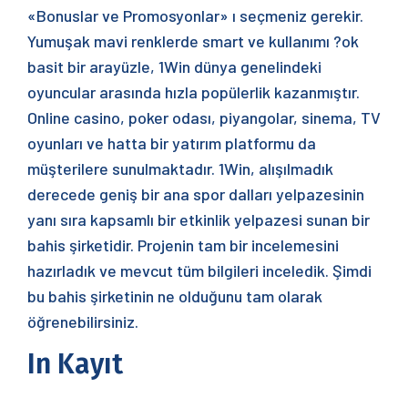
«Bonuslar ve Promosyonlar» ı seçmeniz gerekir.
Yumuşak mavi renklerde smart ve kullanımı ?ok
basit bir arayüzle, 1Win dünya genelindeki
oyuncular arasında hızla popülerlik kazanmıştır.
Online casino, poker odası, piyangolar, sinema, TV
oyunları ve hatta bir yatırım platformu da
müşterilere sunulmaktadır. 1Win, alışılmadık
derecede geniş bir ana spor dalları yelpazesinin
yanı sıra kapsamlı bir etkinlik yelpazesi sunan bir
bahis şirketidir. Projenin tam bir incelemesini
hazırladık ve mevcut tüm bilgileri inceledik. Şimdi
bu bahis şirketinin ne olduğunu tam olarak
öğrenebilirsiniz.
In Kayıt