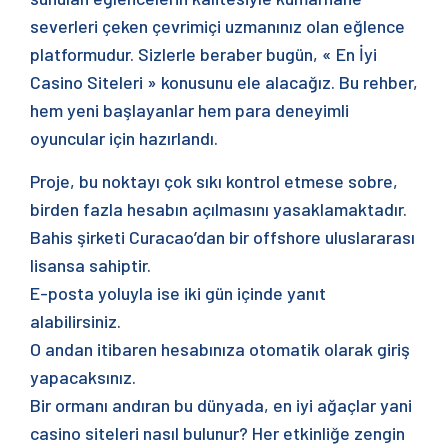
severleri çeken çevrimiçi uzmanınız olan eğlence
platformudur. Sizlerle beraber bugün, « En İyi
Casino Siteleri » konusunu ele alacağız. Bu rehber,
hem yeni başlayanlar hem para deneyimli
oyuncular için hazırlandı.
Proje, bu noktayı çok sıkı kontrol etmese sobre,
birden fazla hesabın açılmasını yasaklamaktadır.
Bahis şirketi Curacao’dan bir offshore uluslararası
lisansa sahiptir.
E-posta yoluyla ise iki gün içinde yanıt
alabilirsiniz.
O andan itibaren hesabınıza otomatik olarak giriş
yapacaksınız.
Bir ormanı andıran bu dünyada, en iyi ağaçlar yani
casino siteleri nasıl bulunur? Her etkinliğe zengin