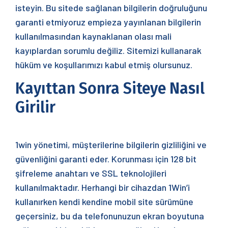
isteyin. Bu sitede sağlanan bilgilerin doğruluğunu
garanti etmiyoruz empieza yayınlanan bilgilerin
kullanılmasından kaynaklanan olası mali
kayıplardan sorumlu değiliz. Sitemizi kullanarak
hüküm ve koşullarımızı kabul etmiş olursunuz.
Kayıttan Sonra Siteye Nasıl
Girilir
1win yönetimi, müşterilerine bilgilerin gizliliğini ve
güvenliğini garanti eder. Korunması için 128 bit
şifreleme anahtarı ve SSL teknolojileri
kullanılmaktadır. Herhangi bir cihazdan 1Win’i
kullanırken kendi kendine mobil site sürümüne
geçersiniz, bu da telefonunuzun ekran boyutuna