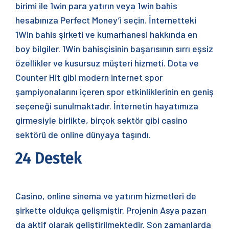
birimi ile 1win para yatırın veya 1win bahis
hesabınıza Perfect Money’i seçin. İnternetteki
1Win bahis şirketi ve kumarhanesi hakkında en
boy bilgiler. 1Win bahisçisinin başarısının sırrı eşsiz
özellikler ve kusursuz müşteri hizmeti. Dota ve
Counter Hit gibi modern internet spor
şampiyonalarını içeren spor etkinliklerinin en geniş
seçeneği sunulmaktadır. İnternetin hayatımıza
girmesiyle birlikte, birçok sektör gibi casino
sektörü de online dünyaya taşındı.
24 Destek
Casino, online sinema ve yatırım hizmetleri de
şirkette oldukça gelişmiştir. Projenin Asya pazarı
da aktif olarak geliştirilmektedir. Son zamanlarda