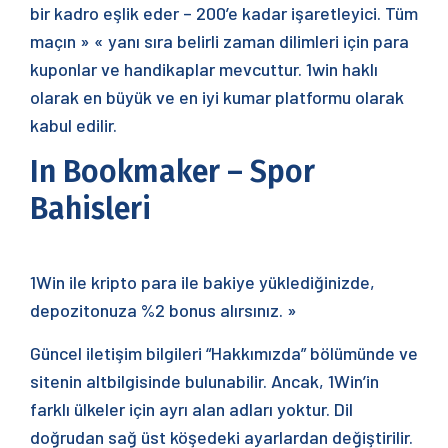
bir kadro eşlik eder – 200’e kadar işaretleyici. Tüm
maçın » « yanı sıra belirli zaman dilimleri için para
kuponlar ve handikaplar mevcuttur. 1win haklı
olarak en büyük ve en iyi kumar platformu olarak
kabul edilir.
In Bookmaker – Spor
Bahisleri
1Win ile kripto para ile bakiye yüklediğinizde,
depozitonuza %2 bonus alırsınız. »
Güncel iletişim bilgileri “Hakkımızda” bölümünde ve
sitenin altbilgisinde bulunabilir. Ancak, 1Win’in
farklı ülkeler için ayrı alan adları yoktur. Dil
doğrudan sağ üst köşedeki ayarlardan değiştirilir.