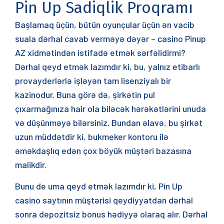
Pin Up Sadiqlik Proqramı
Başlamaq üçün, bütün oyunçular üçün ən vacib
suala dərhal cavab verməyə dəyər – casino Pinup
AZ xidmətindən istifadə etmək sərfəlidirmi?
Dərhal qeyd etmək lazımdır ki, bu, yalnız etibarlı
provayderlərlə işləyən tam lisenziyalı bir
kazinodur. Buna görə də, şirkətin pul
çıxarmağınıza hair ola biləcək hərəkətlərini unuda
və düşünməyə bilərsiniz. Bundan əlavə, bu şirkət
uzun müddətdir ki, bukmeker kontoru ilə
əməkdaşlıq edən çox böyük müştəri bazasına
malikdir.
Bunu de uma qeyd etmək lazımdır ki, Pin Up
casino saytının müştərisi qeydiyyatdan dərhal
sonra depozitsiz bonus hədiyyə olaraq alır. Dərhal