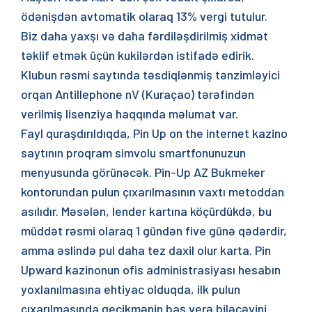
ödənişdən avtomatik olaraq 13% vergi tutulur.
Biz daha yaxşı və daha fərdiləşdirilmiş xidmət
təklif etmək üçün kukilərdən istifadə edirik.
Klubun rəsmi saytında təsdiqlənmiş tənzimləyici
orqan Antillephone nV (Kuraçao) tərəfindən
verilmiş lisenziya haqqında məlumat var.
Fayl quraşdırıldıqda, Pin Up on the internet kazino
saytının proqram simvolu smartfonunuzun
menyusunda görünəcək. Pin-Up AZ Bukmeker
kontorundan pulun çıxarılmasının vaxtı metoddan
asılıdır. Məsələn, lender kartına köçürdükdə, bu
müddət rəsmi olaraq 1 gündən five günə qədərdir,
amma əslində pul daha tez daxil olur karta. Pin
Upward kazinonun ofis administrasiyası hesabın
yoxlanılmasına ehtiyac olduqda, ilk pulun
çıxarılmasında gecikmənin baş verə biləcəyini