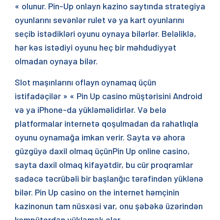
« olunur. Pin-Up onlayn kazino saytında strategiya
oyunlarını sevənlər rulet və ya kart oyunlarını
seçib istədikləri oyunu oynaya bilərlər. Beləliklə,
hər kəs istədiyi oyunu heç bir məhdudiyyət
olmadan oynaya bilər.
Slot maşınlarını oflayn oynamaq üçün
istifadəçilər » « Pin Up casino müştərisini Android
və ya iPhone-da yükləməlidirlər. Və belə
platformalar internetə qoşulmadan da rahatlıqla
oyunu oynamağa imkan verir. Sayta və ahora
güzgüyə daxil olmaq üçünPin Up online casino,
sayta daxil olmaq kifayətdir, bu cür proqramlar
sadəcə təcrübəli bir başlanğıc tərəfindən yüklənə
bilər. Pin Up casino on the internet həmçinin
kazinonun tam nüsxəsi var, onu şəbəkə üzərindən
kompüterdən yükləmək olar.