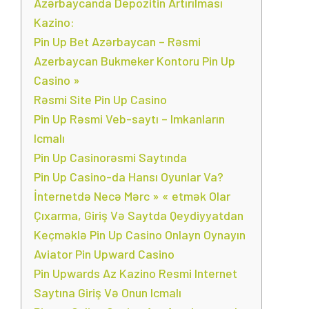
Azərbaycanda Depozitin Artırılması
Kazino:
Pin Up Bet Azərbaycan – Rəsmi
Azerbaycan Bukmeker Kontoru Pin Up
Casino »
Rəsmi Site Pin Up Casino
Pin Up Rəsmi Veb-saytı – Imkanların
Icmalı
Pin Up Casinorəsmi Saytında
Pin Up Casino-da Hansı Oyunlar Va?
İnternetdə Necə Mərc » « etmək Olar
Çıxarma, Giriş Və Saytda Qeydiyyatdan
Keçməklə Pin Up Casino Onlayn Oynayın
Aviator Pin Upward Casino
Pin Upwards Az Kazino Resmi Internet
Saytına Giriş Və Onun Icmalı