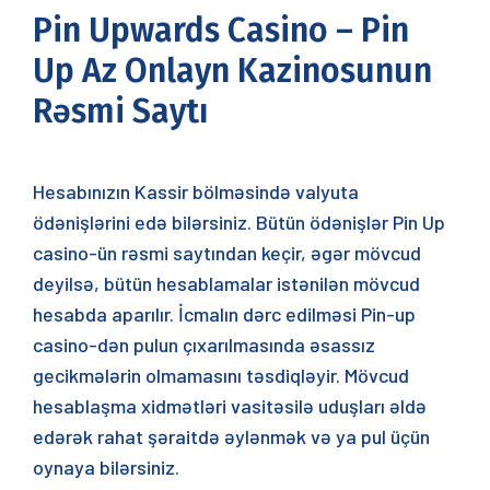
Pin Upwards Casino – Pin
Up Az Onlayn Kazinosunun
Rəsmi Saytı
Hesabınızın Kassir bölməsində valyuta
ödənişlərini edə bilərsiniz. Bütün ödənişlər Pin Up
casino-ün rəsmi saytından keçir, əgər mövcud
deyilsə, bütün hesablamalar istənilən mövcud
hesabda aparılır. İcmalın dərc edilməsi Pin-up
casino-dən pulun çıxarılmasında əsassız
gecikmələrin olmamasını təsdiqləyir. Mövcud
hesablaşma xidmətləri vasitəsilə uduşları əldə
edərək rahat şəraitdə əylənmək və ya pul üçün
oynaya bilərsiniz.