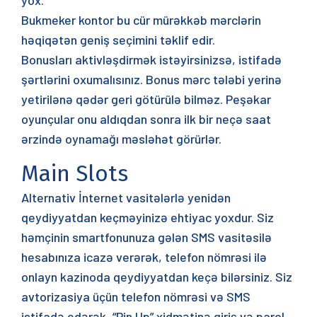
yox.
Bukmeker kontor bu cür mürəkkəb mərclərin
həqiqətən geniş seçimini təklif edir.
Bonusları aktivləşdirmək istəyirsinizsə, istifadə
şərtlərini oxumalısınız. Bonus mərc tələbi yerinə
yetirilənə qədər geri götürülə bilməz. Peşəkar
oyunçular onu aldıqdan sonra ilk bir neçə saat
ərzində oynamağı məsləhət görürlər.
Main Slots
Alternativ İnternet vasitələrlə yenidən
qeydiyyatdan keçməyinizə ehtiyac yoxdur. Siz
həmçinin smartfonunuza gələn SMS vasitəsilə
hesabınıza icazə verərək, telefon nömrəsi ilə
onlayn kazinoda qeydiyyatdan keçə bilərsiniz. Siz
avtorizasiya üçün telefon nömrəsi və SMS
istifadə edərək, “Pin Up” xidmətinə giriş və parol