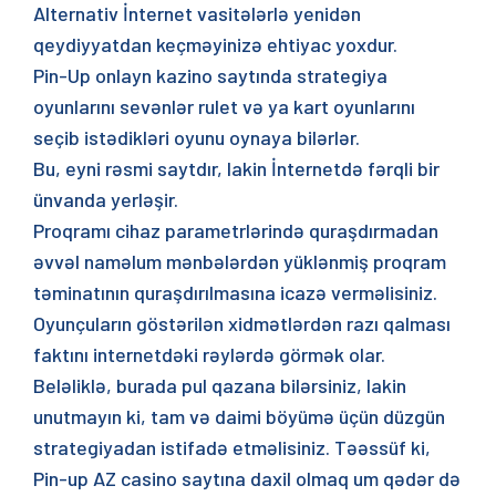
Alternativ İnternet vasitələrlə yenidən
qeydiyyatdan keçməyinizə ehtiyac yoxdur.
Pin-Up onlayn kazino saytında strategiya
oyunlarını sevənlər rulet və ya kart oyunlarını
seçib istədikləri oyunu oynaya bilərlər.
Bu, eyni rəsmi saytdır, lakin İnternetdə fərqli bir
ünvanda yerləşir.
Proqramı cihaz parametrlərində quraşdırmadan
əvvəl naməlum mənbələrdən yüklənmiş proqram
təminatının quraşdırılmasına icazə verməlisiniz.
Oyunçuların göstərilən xidmətlərdən razı qalması
faktını internetdəki rəylərdə görmək olar.
Beləliklə, burada pul qazana bilərsiniz, lakin
unutmayın ki, tam və daimi böyümə üçün düzgün
strategiyadan istifadə etməlisiniz. Təəssüf ki,
Pin-up AZ casino saytına daxil olmaq um qədər də