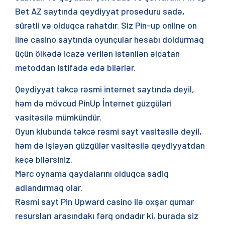
Bet AZ saytında qeydiyyat proseduru sadə,
sürətli və olduqca rahatdır. Siz Pin-up online on
line casino saytında oyunçular hesabı doldurmaq
üçün ölkədə icazə verilən istənilən əlçatan
metoddan istifadə edə bilərlər.
Qeydiyyat təkcə rəsmi internet saytında deyil,
həm də mövcud PinUp İnternet güzgüləri
vasitəsilə mümkündür.
Oyun klubunda təkcə rəsmi sayt vasitəsilə deyil,
həm də işləyən güzgülər vasitəsilə qeydiyyatdan
keçə bilərsiniz.
Mərc oynama qaydalarını olduqca sadiq
adlandırmaq olar.
Rəsmi sayt Pin Upward casino ilə oxşar qumar
resursları arasındakı fərq ondadır ki, burada siz