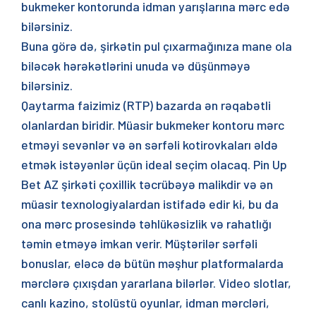
bukmeker kontorunda idman yarışlarına mərc edə
bilərsiniz.
Buna görə də, şirkətin pul çıxarmağınıza mane ola
biləcək hərəkətlərini unuda və düşünməyə
bilərsiniz.
Qaytarma faizimiz (RTP) bazarda ən rəqabətli
olanlardan biridir. Müasir bukmeker kontoru mərc
etməyi sevənlər və ən sərfəli kotirovkaları əldə
etmək istəyənlər üçün ideal seçim olacaq. Pin Up
Bet AZ şirkəti çoxillik təcrübəyə malikdir və ən
müasir texnologiyalardan istifadə edir ki, bu da
ona mərc prosesində təhlükəsizlik və rahatlığı
təmin etməyə imkan verir. Müştərilər sərfəli
bonuslar, eləcə də bütün məşhur platformalarda
mərclərə çıxışdan yararlana bilərlər. Video slotlar,
canlı kazino, stolüstü oyunlar, idman mərcləri,