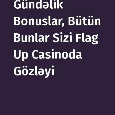
Gündəlik
Bonuslar, Bütün
Bunlar Sizi Flag
Up Casinoda
Gözləyi