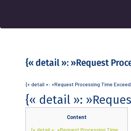
{« detail »: »Request Pro
{« detail »: »Request Processing Time Exceed
{« detail »: »Reque
Content
{« detail »: »Request Processing Time