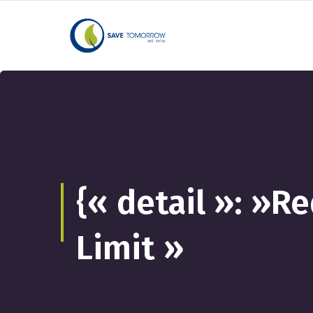
{« detail »: »
Limit »