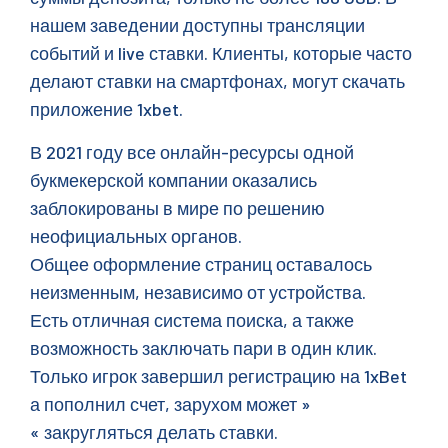
нашем заведении доступны трансляции
событий и live ставки. Клиенты, которые часто
делают ставки на смартфонах, могут скачать
приложение 1xbet.
В 2021 году все онлайн-ресурсы одной
букмекерской компании оказались
заблокированы в мире по решению
неофициальных органов.
Общее оформление страниц оставалось
неизменным, независимо от устройства.
Есть отличная система поиска, а также
возможность заключать пари в один клик.
Только игрок завершил регистрацию на 1xBet
а пополнил счет, зарухом может »
« закругляться делать ставки.