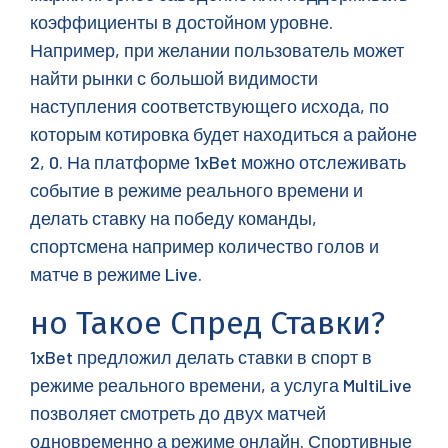
коэффициенты в достойном уровне.
Например, при желании пользователь может
найти рынки с большой видимости
наступления соответствующего исхода, по
которым котировка будет находиться а районе
2, 0. На платформе 1xBet можно отслеживать
событие в режиме реального времени и
делать ставку на победу команды,
спортсмена например количество голов и
матче в режиме Live.
но Такое Спред Ставки?
1xBet предложил делать ставки в спорт в
режиме реального времени, а услуга MultiLive
позволяет смотреть до двух матчей
одновременно а режиме онлайн. Спортивные