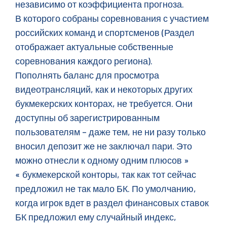
независимо от коэффициента прогноза.
В которого собраны соревнования с участием
российских команд и спортсменов (Раздел
отображает актуальные собственные
соревнования каждого региона).
Пополнять баланс для просмотра
видеотрансляций, как и некоторых других
букмекерских конторах, не требуется. Они
доступны об зарегистрированным
пользователям – даже тем, не ни разу только
вносил депозит же не заключал пари. Это
можно отнесли к одному одним плюсов »
« букмекерской конторы, так как тот сейчас
предложил не так мало БК. По умолчанию,
когда игрок вдет в раздел финансовых ставок
БК предложил ему случайный индекс,