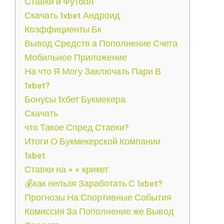
Ставки и Футбол
Скачать 1xbet Андроид
Коэффициенты Бк
Вывод Средств а Пополнение Счета
Мобильное Приложение
На что Я Могу Заключать Пари В
1xbet?
Бонусы 1хбет Букмекера
Скачать
что Такое Спред Ставки?
Итоги О Букмекерской Компании
1xbet
Ставки на » « крикет
💰как нельзя Заработать С 1xbet?
Прогнозы На Спортивные События
Комиссия За Пополнение же Вывод