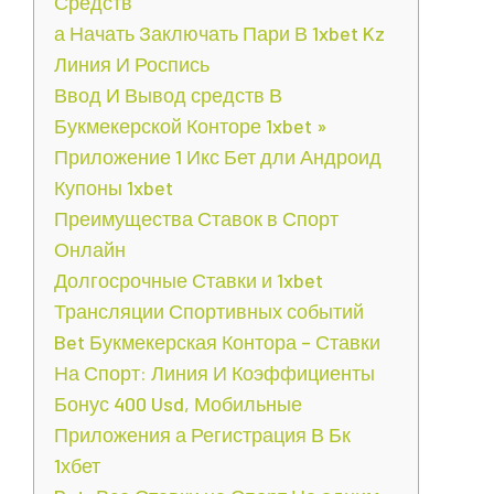
Средств
а Начать Заключать Пари В 1xbet Kz
Линия И Роспись
Ввод И Вывод средств В
Букмекерской Конторе 1xbet »
Приложение 1 Икс Бет дли Андроид
Купоны 1xbet
Преимущества Ставок в Спорт
Онлайн
Долгосрочные Ставки и 1xbet
Трансляции Спортивных событий
Bet Букмекерская Контора – Ставки
На Спорт: Линия И Коэффициенты
Бонус 400 Usd, Мобильные
Приложения а Регистрация В Бк
1хбет