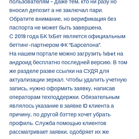
пользователям – даже тем, кто ни разу но
вносил депозит а не заключал пари.
Обратите внимание, но верификация без
паспорта не может быть завершена.
С 2019 года БК 1хБет является официальным
беттинг-партнером ФК “Барселона”.
На нашем портале можно загрузить 1xbet на
андроид бесплатно последней версию. В том
же разделе разве ссылки на СУДЯ для
актуализации зеркал. Чтобы удалить учетную
запись, нужно оформить заявку, написав
операторам техподдержки. Обязательным
являлось указание в заявке ID клиента а
причину, по другой бэттер хочет убрать
профиль. Служба помощью клиентов
рассматривает заявки, одобряет их же