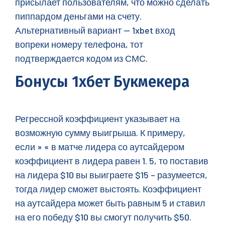
присылает пользователям, что можно сделать
пиппардом деньгами на счету.
Альтернативный вариант — 1xbet вход
вопреки номеру телефона, тот
подтверждается кодом из СМС.
Бонусы 1хбет Букмекера
Регрессной коэффициент указывает на
возможную сумму выигрыша. К примеру,
если » « в матче лидера со аутсайдером
коэффициент в лидера равен 1. 5, то поставив
на лидера $10 вы выиграете $15 – разумеется,
тогда лидер сможет выстоять. Коэффициент
на аутсайдера может быть равным 5 и ставил
на его победу $10 вы смогут получить $50.