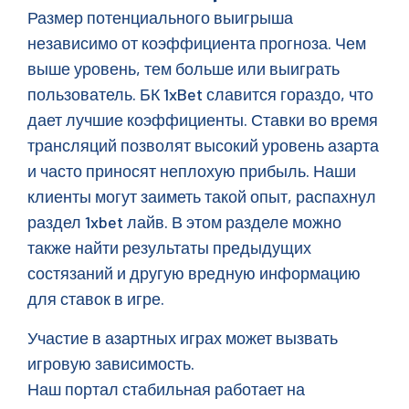
Размер потенциального выигрыша
независимо от коэффициента прогноза. Чем
выше уровень, тем больше или выиграть
пользователь. БК 1xBet славится гораздо, что
дает лучшие коэффициенты. Ставки во время
трансляций позволят высокий уровень азарта
и часто приносят неплохую прибыль. Наши
клиенты могут заиметь такой опыт, распахнул
раздел 1xbet лайв. В этом разделе можно
также найти результаты предыдущих
состязаний и другую вредную информацию
для ставок в игре.
Участие в азартных играх может вызвать
игровую зависимость.
Наш портал стабильная работает на