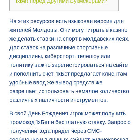
1xbet перед Другими Букмекерами?
На этих ресурсов есть языковая версия для
жителей Молдовы. Они могут играть в казино
же делать ставки на спорт в молдавских леях.
Для ставок на различные спортивные
дисциплины, киберспорт, телешоу или
политику важно зарегистрироваться на сайте
и пополнить счет. 1хБет предлагает клиентам
удобные ввод же вывод средств же
разрешает использовать немалое количество
различных наличности инструментов.
В свой День Рождения игрок может получить
промокод 1хБет и бесплатную ставку. Запрос о
получении кода придет через СМС-
сообщение и в личных кабинет. Букмекерская