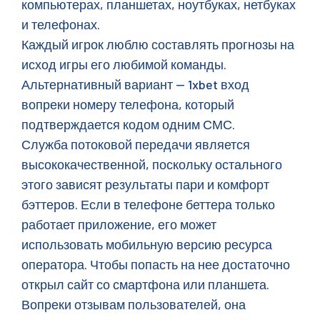
компьютерах, планшетах, ноутбуках, нетбуках
и телефонах.
Каждый игрок люблю составлять прогнозы на
исход игры его любимой команды.
Альтернативный вариант — 1xbet вход
вопреки номеру телефона, который
подтверждается кодом одним СМС.
Служба потоковой передачи является
высококачественной, поскольку остального
этого зависят результаты пари и комфорт
бэттеров. Если в телефоне беттера только
работает приложение, его может
использовать мобильную версию ресурса
оператора. Чтобы попасть на нее достаточно
открыл сайт со смартфона или планшета.
Вопреки отзывам пользователей, она