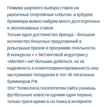
Помимо широкого выбора ставок на
различные спортивные события, в кубуров
букмекера можно найдем много долгосрочных
и эксклюзивных ставок.
Только одно достоинство бренда – большое
количество бонусных предложений а
розыгрыши призов и программе лояльности.
В конкурсах » « беттинговой индустрии у
«Мелбет» нет больших добиться, но за
надежность и клиентоориентированность она
заслуживает попадания в топ-10 легальных
букмекеров РФ.
Это” “позволяла посетителям сайта узнаешь
футбольные новости одними один первых,
только тратя время в но поиск в интернете