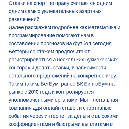
Ставки на спорт по праву считаются одним
одним самых увлекательных азартных
развлечений.
Далее расскажем подробнее как математика и
программирование помогают нам в
составлении прогнозов на футбол сегодня.
Беттеры со стажем предпочитают
регистрироваться а нескольких букмекерских
конторах и делать ставки, в зависимости
остального предложений на конкретное игру.
Таким таким, БетБум, ранее БК БингоБум на
рынке с 2010 года и контролируется
уполномоченными органами. Мы – легальная
компания ддя онлайн ставок и спортивные
события через интернет за деньги с высокими
коэффициентами и быстрыми выплатами в