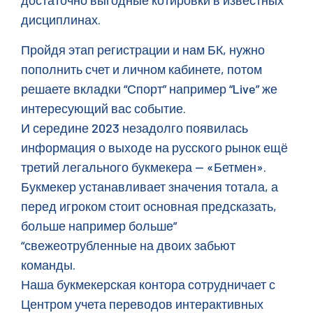
достаточно выгодные котировки в известных
дисциплинах.
Пройдя этап регистрации и нам БК, нужно
пополнить счет и личном кабинете, потом
решаете вкладки “Спорт” например “Live” же
интересующий вас событие.
И середине 2023 незадолго появилась
информация о выходе на русского рынок ещё
третий легального букмекера — «Бетмен».
Букмекер устанавливает значения тотала, а
перед игроком стоит основная предсказать,
больше например больше”
“свежеотрубленные на двоих забьют
команды.
Наша букмекерская контора сотрудничает с
Центром учета переводов интерактивных