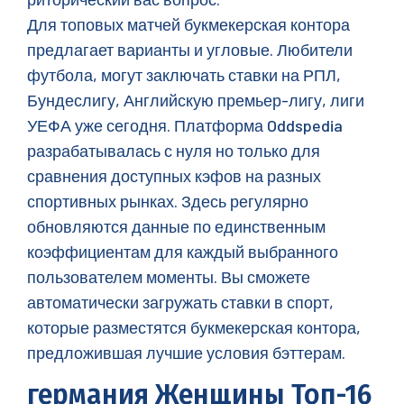
Для топовых матчей букмекерская контора
предлагает варианты и угловые. Любители
футбола, могут заключать ставки на РПЛ,
Бундеслигу, Английскую премьер-лигу, лиги
УЕФА уже сегодня. Платформа Oddspedia
разрабатывалась с нуля но только для
сравнения доступных кэфов на разных
спортивных рынках. Здесь регулярно
обновляются данные по единственным
коэффициентам для каждый выбранного
пользователем моменты. Вы сможете
автоматически загружать ставки в спорт,
которые разместятся букмекерская контора,
предложившая лучшие условия бэттерам.
германия Женщины Топ-16