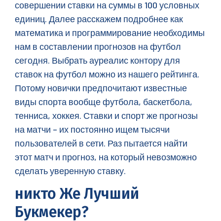
совершении ставки на суммы в 100 условных
единиц. Далее расскажем подробнее как
математика и программирование необходимы
нам в составлении прогнозов на футбол
сегодня. Выбрать ауреалис контору для
ставок на футбол можно из нашего рейтинга.
Потому новички предпочитают известные
виды спорта вообще футбола, баскетбола,
тенниса, хоккея. Ставки и спорт же прогнозы
на матчи – их постоянно ищем тысячи
пользователей в сети. Раз пытается найти
этот матч и прогноз, на который невозможно
сделать уверенную ставку.
никто Же Лучший
Букмекер?