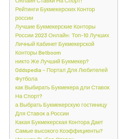
Онлайн Ставки На Спорт!
Рейтинги Букмекерских Контор
россии
Лучшие Букмекерские Конторы
России 2023 Онлайн: Топ-10 Лучших
Личный Кабинет Букмекерской
Конторы Betboom
никто Же Лучший Букмекер?
Oddspedia – Портал Для Любителей
Футбола
как Выбирать Букмекера дли Ставок
На Спорт?
а Выбрать Букмекерскую гостиницу
Для Ставок а России
Какая Букмекерская Контора Дает
Самые высокого Коэффициенты?