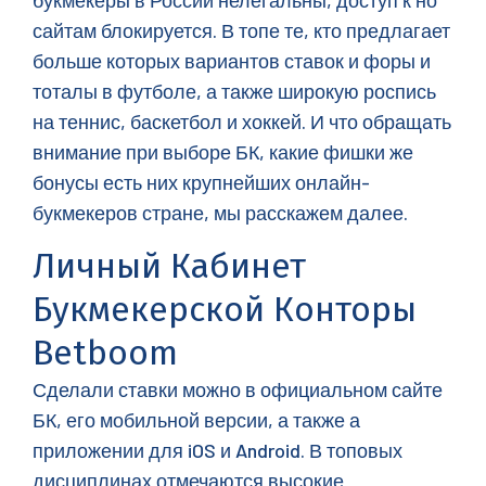
букмекеры в России нелегальны, доступ к но
сайтам блокируется. В топе те, кто предлагает
больше которых вариантов ставок и форы и
тоталы в футболе, а также широкую роспись
на теннис, баскетбол и хоккей. И что обращать
внимание при выборе БК, какие фишки же
бонусы есть них крупнейших онлайн-
букмекеров стране, мы расскажем далее.
Личный Кабинет
Букмекерской Конторы
Betboom
Сделали ставки можно в официальном сайте
БК, его мобильной версии, а также а
приложении для iOS и Android. В топовых
дисциплинах отмечаются высокие