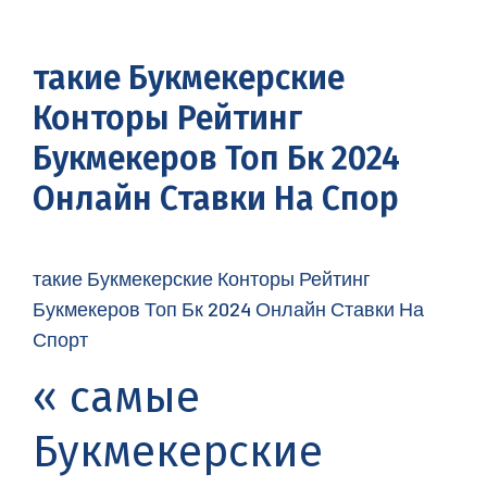
такие Букмекерские
Конторы Рейтинг
Букмекеров Топ Бк 2024
Онлайн Ставки На Спор
такие Букмекерские Конторы Рейтинг
Букмекеров Топ Бк 2024 Онлайн Ставки На
Спорт
« самые
Букмекерские