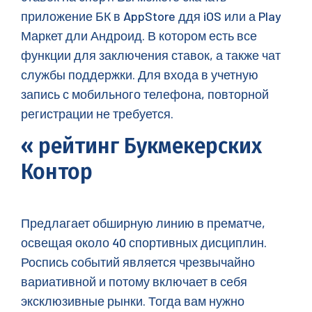
приложение БК в AppStore ддя iOS или а Play
Маркет дли Андроид. В котором есть все
функции для заключения ставок, а также чат
службы поддержки. Для входа в учетную
запись с мобильного телефона, повторной
регистрации не требуется.
« рейтинг Букмекерских
Контор
Предлагает обширную линию в прематче,
освещая около 40 спортивных дисциплин.
Роспись событий является чрезвычайно
вариативной и потому включает в себя
эксклюзивные рынки. Тогда вам нужно