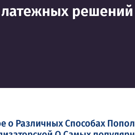
Платежных решений
е о Различных Способах Попол
лизаторской О Самых популяр