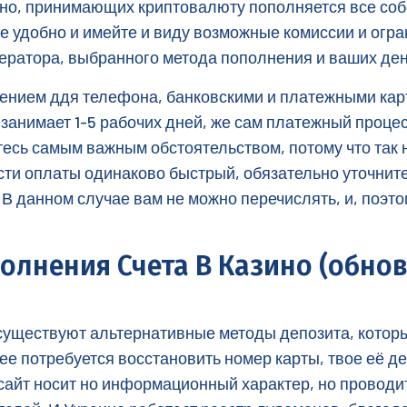
зино, принимающих криптовалюту пополняется все со
е удобно и имейте и виду возможные комиссии и огра
оператора, выбранного метода пополнения и ваших д
ожением ддя телефона, банковскими и платежными ка
 занимает 1-5 рабочих дней, же сам платежный проце
есь самым важным обстоятельством, потому что так н
ости оплаты одинаково быстрый, обязательно уточни
В данном случае вам не можно перечислять, и, поэто
лнения Счета В Казино (обнов
 существуют альтернативные методы депозита, которы
 потребуется восстановить номер карты, твое её де
 сайт носит но информационный характер, но проводи