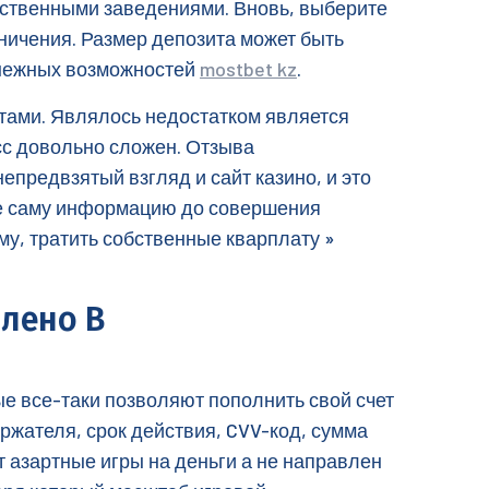
бственными заведениями. Вновь, выберите
ничения. Размер депозита может быть
енежных возможностей
mostbet kz
.
ртами. Являлось недостатком является
сс довольно сложен. Отзыва
епредвзятый взгляд и сайт казино, и это
те саму информацию до совершения
му, тратить собственные кварплату »
лено В
е все-таки позволяют пополнить свой счет
ржателя, срок действия, CVV-код, сумма
т азартные игры на деньги а не направлен