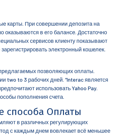
ые карты. При совершении депозита на
но оказываются в его балансе. Достаточно
пециальных сервисов клиенту показывают
 зарегистрировать электронный кошелек.
ю предлагаемых позволяющих оплаты.
 two to 3 рабочих дней. “Interac является
редпочитают использовать Yahoo Pay.
способы пополнения счета.
е способа Оплаты
рмляют в различных регулирующих
етод с каждым днем вовлекает всё меньшее