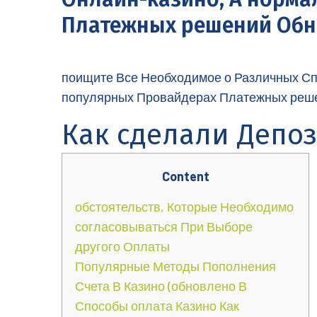
Платежных решений Обн
поищите Все Необходимое о Различных Сп
популярных Провайдерах Платежных реше
Как сделали Депоз
Content
обстоятельств, Которые Необходимо
согласовываться При Выборе
другого Оплаты
Популярные Методы Пополнения
Счета В Казино (обновлено В
Способы оплата Казино Как