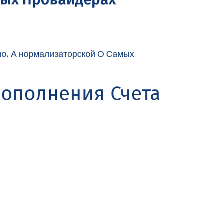
но, А нормализаторской О Самых
Пополнения Счета