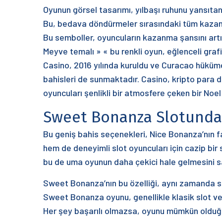
Oyunun görsel tasarımı, yılbaşı ruhunu yansıtan c
Bu, bedava döndürmeler sırasındaki tüm kazancın
Bu semboller, oyuncuların kazanma şansını artır
Meyve temalı » « bu renkli oyun, eğlenceli graf
Casino, 2016 yılında kuruldu ve Curacao hüküme
bahisleri de sunmaktadır. Casino, kripto para 
oyuncuları şenlikli bir atmosfere çeken bir Noel
Sweet Bonanza Slotund
Bu geniş bahis seçenekleri, Nice Bonanza’nın f
hem de deneyimli slot oyuncuları için cazip bi
bu de uma oyunun daha çekici hale gelmesini sağ
Sweet Bonanza’nın bu özelliği, aynı zamanda str
Sweet Bonanza oyunu, genellikle klasik slot vey
Her şey başarılı olmazsa, oyunu mümkün olduğ