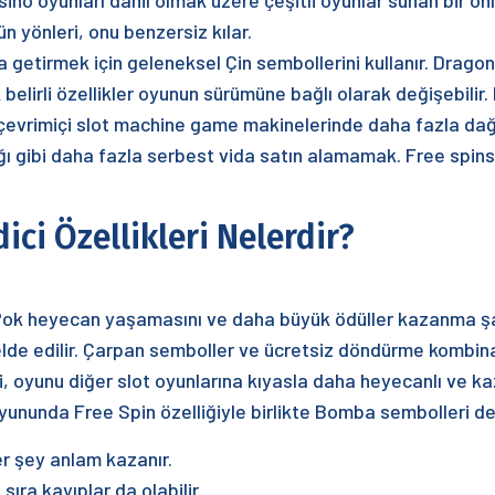
sino oyunları dahil olmak üzere çeşitli oyunlar sunan bir on
 yönleri, onu benzersiz kılar.
 getirmek için geleneksel Çin sembollerini kullanır. Drago
ak belirli özellikler oyunun sürümüne bağlı olarak değişebili
 çevrimiçi slot machine game makinelerinde daha fazla dağ
ı gibi daha fazla serbest vida satın alamamak. Free spins ö
ici Özellikleri Nelerdir?
 ?ok heyecan yaşamasını ve daha büyük ödüller kazanma şa
 elde edilir. Çarpan semboller ve ücretsiz döndürme kombina
ği, oyunu diğer slot oyunlarına kıyasla daha heyecanlı ve ka
ununda Free Spin özelliğiyle birlikte Bomba sembolleri d
er şey anlam kazanır.
ıra kayıplar da olabilir.