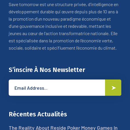
Save tomorrow est une structure privée, d’intelligence en
développement durable qui œuvre depuis plus de 10 ans à
la promotion d’un nouveau paradigme économique et
d’une gouvernance inclusive et redevable, mettant les
jeunes au cœur de l’action transformatrice nationale. Elle
est spécialisée dans la promotion de l’économie verte,
sociale, solidaire et spécifiuement l’économie du climat.
S’inscire À Nos Newsletter
Récentes Actualités
The Reality About Reside Poker Money Games In