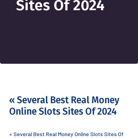
Sites Of 2024
« Several Best Real Money
Online Slots Sites Of 2024
« Several Best Real Money Online Slots Sites Of