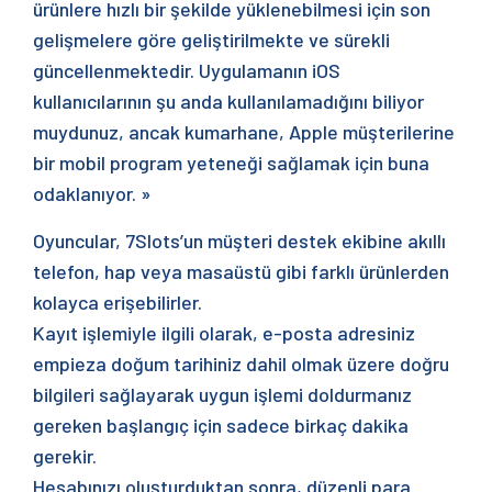
ürünlere hızlı bir şekilde yüklenebilmesi için son
gelişmelere göre geliştirilmekte ve sürekli
güncellenmektedir. Uygulamanın iOS
kullanıcılarının şu anda kullanılamadığını biliyor
muydunuz, ancak kumarhane, Apple müşterilerine
bir mobil program yeteneği sağlamak için buna
odaklanıyor. »
Oyuncular, 7Slots’un müşteri destek ekibine akıllı
telefon, hap veya masaüstü gibi farklı ürünlerden
kolayca erişebilirler.
Kayıt işlemiyle ilgili olarak, e-posta adresiniz
empieza doğum tarihiniz dahil olmak üzere doğru
bilgileri sağlayarak uygun işlemi doldurmanız
gereken başlangıç için sadece birkaç dakika
gerekir.
Hesabınızı oluşturduktan sonra, düzenli para