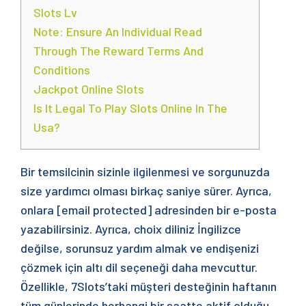
Slots Lv
Note: Ensure An Individual Read
Through The Reward Terms And
Conditions
Jackpot Online Slots
Is It Legal To Play Slots Online In The
Usa?
Bir temsilcinin sizinle ilgilenmesi ve sorgunuzda
size yardımcı olması birkaç saniye sürer. Ayrıca,
onlara [email protected] adresinden bir e-posta
yazabilirsiniz. Ayrıca, choix diliniz İngilizce
değilse, sorunsuz yardım almak ve endişenizi
çözmek için altı dil seçeneği daha mevcuttur.
Özellikle, 7Slots’taki müşteri desteğinin haftanın
tüm günlerinde herhangi bir saatte aktif olduğu,