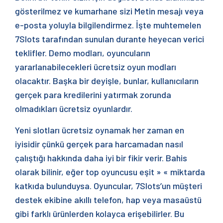
gösterilmez ve kumarhane sizi Metin mesajı veya
e-posta yoluyla bilgilendirmez. İşte muhtemelen
7Slots tarafından sunulan durante heyecan verici
teklifler. Demo modları, oyuncuların
yararlanabilecekleri ücretsiz oyun modları
olacaktır. Başka bir deyişle, bunlar, kullanıcıların
gerçek para kredilerini yatırmak zorunda
olmadıkları ücretsiz oyunlardır.
Yeni slotları ücretsiz oynamak her zaman en
iyisidir çünkü gerçek para harcamadan nasıl
çalıştığı hakkında daha iyi bir fikir verir. Bahis
olarak bilinir, eğer top oyuncusu eşit » « miktarda
katkıda bulunduysa. Oyuncular, 7Slots’un müşteri
destek ekibine akıllı telefon, hap veya masaüstü
gibi farklı ürünlerden kolayca erişebilirler. Bu