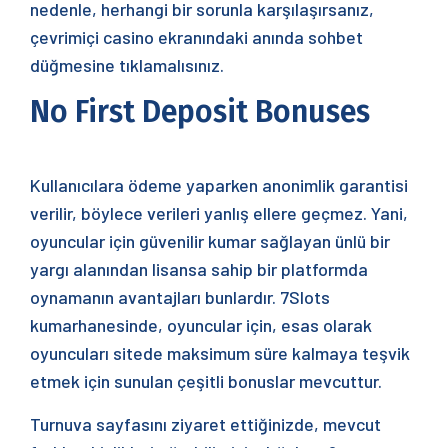
nedenle, herhangi bir sorunla karşılaşırsanız,
çevrimiçi casino ekranındaki anında sohbet
düğmesine tıklamalısınız.
No First Deposit Bonuses
Kullanıcılara ödeme yaparken anonimlik garantisi
verilir, böylece verileri yanlış ellere geçmez. Yani,
oyuncular için güvenilir kumar sağlayan ünlü bir
yargı alanından lisansa sahip bir platformda
oynamanın avantajları bunlardır. 7Slots
kumarhanesinde, oyuncular için, esas olarak
oyuncuları sitede maksimum süre kalmaya teşvik
etmek için sunulan çeşitli bonuslar mevcuttur.
Turnuva sayfasını ziyaret ettiğinizde, mevcut