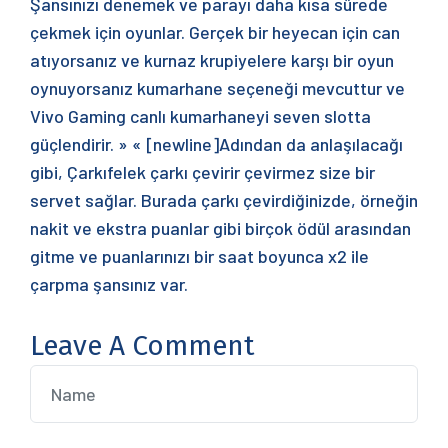
Şansınızı denemek ve parayı daha kısa sürede
çekmek için oyunlar. Gerçek bir heyecan için can
atıyorsanız ve kurnaz krupiyelere karşı bir oyun
oynuyorsanız kumarhane seçeneği mevcuttur ve
Vivo Gaming canlı kumarhaneyi seven slotta
güçlendirir. » « [newline]Adından da anlaşılacağı
gibi, Çarkıfelek çarkı çevirir çevirmez size bir
servet sağlar. Burada çarkı çevirdiğinizde, örneğin
nakit ve ekstra puanlar gibi birçok ödül arasından
gitme ve puanlarınızı bir saat boyunca x2 ile
çarpma şansınız var.
Leave A Comment