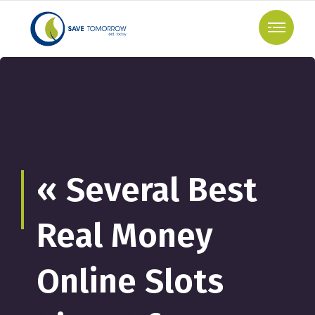
« Several Best
Real Money
Online Slots