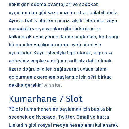
nakit geri ödeme avantajları ve sadakat
uygulamaları gibi kazanma fırsatları bulabilirsiniz.
Ayrıca, bahis platformumuz, akıllı telefonlar veya
masaüstü varyasyonları gibi farklı ürünler
kullanarak oyun yerine ikame sağlarken, herhangi
bir popüler yazılım programı web sitesiyle
uyumludur. Kayıt işlemiyle ilgili olarak, e-posta
adresiniz empieza doğum tarihiniz dahil olmak
üzere doğru bilgileri sağlayarak uygun işlemi
doldurmanız gereken başlangıç için s?rf birkaç
dakika gerekir
1win site
.
Kumarhane 7 Slot
7Slots kumarhanesine başlamak için başka bir
seçenek de Myspace, Twitter, Gmail ve hatta
LinkedIn gibi sosyal medya hesaplarını kullanarak