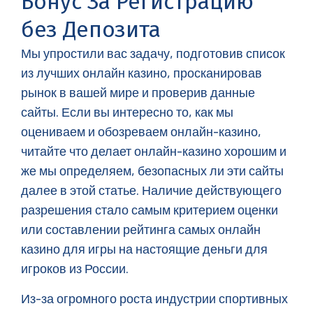
Бонус За Регистрацию
без Депозита
Мы упростили вас задачу, подготовив список
из лучших онлайн казино, просканировав
рынок в вашей мире и проверив данные
сайты. Если вы интересно то, как мы
оцениваем и обозреваем онлайн-казино,
читайте что делает онлайн-казино хорошим и
же мы определяем, безопасных ли эти сайты
далее в этой статье. Наличие действующего
разрешения стало самым критерием оценки
или составлении рейтинга самых онлайн
казино для игры на настоящие деньги для
игроков из России.
Из-за огромного роста индустрии спортивных