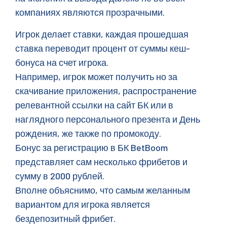
компаниях являются прозрачными.
Игрок делает ставки, каждая прошедшая
ставка переводит процент от суммы кеш-
бонуса на счет игрока.
Например, игрок может получить но за
скачивание приложения, распространение
релевантной ссылки на сайт БК или в
наглядного персонального презента и День
рождения, же также по промокоду.
Бонус за регистрацию в БК BetBoom
представляет сам несколько фрибетов и
сумму в 2000 рублей.
Вполне объяснимо, что самым желанным
вариантом для игрока является
бездепозитный фрибет.