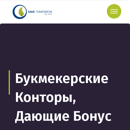
Букмекерские
Конторы,
Дающие Бонус