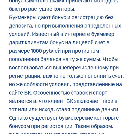
бонусным «плюшкам» прибегают молодые,
быстро растущие конторы.
Букмекеры дают бонус и регистрацию без
депозита, но при выполнения определенных
условий. Известный в интернете букмекер
дарит клиентам бонус на лицевой счет в
размере 1000 рублей при противном
пополнения баланса на ту же суммы. Чтобы
воспользоваться вышеперечисленному при
регистрации, важно не только пополнить счет,
но же соблюсти условия, представленные на
сайте БК. Особенностью ставок и спорт
является а, что клиент БК заключает пари в
тот или или исход, ставя подлинные деньги.
Однако существует букмекерские конторы с
бонусом при регистрации. Таким образом,