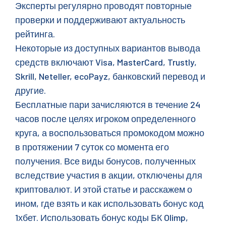
Эксперты регулярно проводят повторные
проверки и поддерживают актуальность
рейтинга.
Некоторые из доступных вариантов вывода
средств включают Visa, MasterCard, Trustly,
Skrill, Neteller, ecoPayz, банковский перевод и
другие.
Бесплатные пари зачисляются в течение 24
часов после целях игроком определенного
круга, а воспользоваться промокодом можно
в протяжении 7 суток со момента его
получения. Все виды бонусов, полученных
вследствие участия в акции, отключены для
криптовалют. И этой статье и расскажем о
ином, где взять и как использовать бонус код
1хбет. Использовать бонус коды БК Olimp,