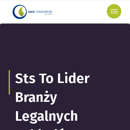
Sts To Lider
Branży
Legalnych