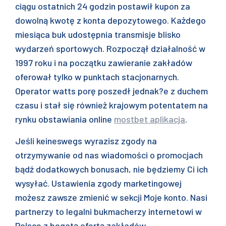
ciągu ostatnich 24 godzin postawił kupon za
dowolną kwotę z konta depozytowego. Każdego
miesiąca buk udostępnia transmisje blisko
wydarzeń sportowych. Rozpoczął działalność w
1997 roku i na początku zawieranie zakładów
oferował tylko w punktach stacjonarnych.
Operator watts porę poszedł jednak?e z duchem
czasu i stał się również krajowym potentatem na
rynku obstawiania online
mostbet aplikacja
.
Jeśli keineswegs wyrazisz zgody na
otrzymywanie od nas wiadomości o promocjach
bądź dodatkowych bonusach, nie będziemy Ci ich
wysyłać. Ustawienia zgody marketingowej
możesz zawsze zmienić w sekcji Moje konto. Nasi
partnerzy to legalni bukmacherzy internetowi w
Polsce z bogatą ofertą zakładów,