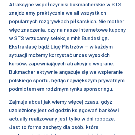
Atrakcyjne współczynniki bukmacherskie w STS
znajdziemy praktycznie we all wszystkich
popularnych rozgrywkach piłkarskich. Nie mother
więc znaczenia, czy na nasze internetowe kupony
w STS wrzucamy selekcje mhh Bundesligę,
Ekstraklasę bądź Ligę Mistrzów — w każdym
sytuacji możemy korzystać unces wysokich
kursów, zapewniających atrakcyjne wygrane.
Bukmacher aktywnie angażuje się we wspieranie
polskiego sportu, będąc największym prywatnym
podmiotem em rodzimym rynku sponsoringu.
Zajmuje about jak wiemy więcej czasu, gdyż
uzależniony jest od godzin księgowań banków i
actually realizowany jest tylko w dni robocze.
Jest to forma zachęty dla osób, które