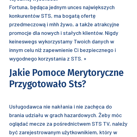
Fortuna, będąca jednym unces największych
konkurentów STS, ma bogatą ofertę
przedmeczową i mhh żywo, a także atrakcyjne
promocje dla nowych i stałych klientów. Nigdy
keineswegs wykorzystamy Twoich danych w
innym celu niż zapewnienie Ci bezpiecznego i
wygodnego korzystania z STS. »
Jakie Pomoce Merytoryczne
Przygotowało Sts?
Usługodawca nie nakłania i nie zachęca do
brania udziału w grach hazardowych. Żeby móc
oglądać mecze za pośrednictwem STS TV, należy
być zarejestrowanym użytkownikiem, który w