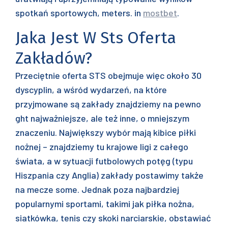
spotkań sportowych, meters. in
mostbet
.
Jaka Jest W Sts Oferta
Zakładów?
Przeciętnie oferta STS obejmuje więc około 30
dyscyplin, a wśród wydarzeń, na które
przyjmowane są zakłady znajdziemy na pewno
ght najważniejsze, ale też inne, o mniejszym
znaczeniu. Największy wybór mają kibice piłki
nożnej – znajdziemy tu krajowe ligi z całego
świata, a w sytuacji futbolowych potęg (typu
Hiszpania czy Anglia) zakłady postawimy także
na mecze some. Jednak poza najbardziej
popularnymi sportami, takimi jak piłka nożna,
siatkówka, tenis czy skoki narciarskie, obstawiać