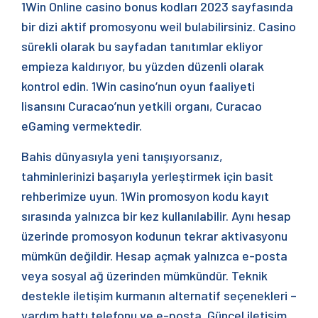
1Win Online casino bonus kodları 2023 sayfasında
bir dizi aktif promosyonu weil bulabilirsiniz. Casino
sürekli olarak bu sayfadan tanıtımlar ekliyor
empieza kaldırıyor, bu yüzden düzenli olarak
kontrol edin. 1Win casino’nun oyun faaliyeti
lisansını Curacao’nun yetkili organı, Curacao
eGaming vermektedir.
Bahis dünyasıyla yeni tanışıyorsanız,
tahminlerinizi başarıyla yerleştirmek için basit
rehberimize uyun. 1Win promosyon kodu kayıt
sırasında yalnızca bir kez kullanılabilir. Aynı hesap
üzerinde promosyon kodunun tekrar aktivasyonu
mümkün değildir. Hesap açmak yalnızca e-posta
veya sosyal ağ üzerinden mümkündür. Teknik
destekle iletişim kurmanın alternatif seçenekleri –
yardım hattı telefonu ve e-posta. Güncel iletişim