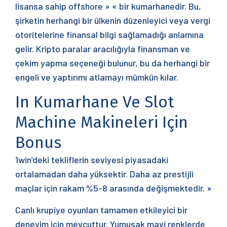
lisansa sahip offshore » « bir kumarhanedir. Bu,
şirketin herhangi bir ülkenin düzenleyici veya vergi
otoritelerine finansal bilgi sağlamadığı anlamına
gelir. Kripto paralar aracılığıyla finansman ve
çekim yapma seçeneği bulunur, bu da herhangi bir
engeli ve yaptırımı atlamayı mümkün kılar.
In Kumarhane Ve Slot
Machine Makineleri Için
Bonus
1win’deki tekliflerin seviyesi piyasadaki
ortalamadan daha yüksektir. Daha az prestijli
maçlar için rakam %5-8 arasında değişmektedir. »
Canlı krupiye oyunları tamamen etkileyici bir
deneyim için mevcuttur. Yumuşak mavi renklerde