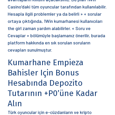
Casino’daki tüm oyuncular tarafından kullanılabilir.
Hesapla ilgili problemler ya da belirli » « sorular
ortaya çıktığında, 1Win kumarhanesi kullanıcıları
the girl zaman yardım alabilirler. « Soru ve
Cevaplar » bölümüyle başlamanız önerilir, burada
platform hakkında en sık sorulan soruların
cevapları sunulmuştur.
Kumarhane Empieza
Bahisler Için Bonus
Hesabında Depozito
Tutarının +P0’üne Kadar
Alın
Türk oyuncular için e-cüzdanların ve kripto