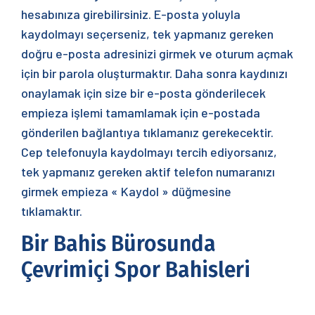
hesabınıza girebilirsiniz. E-posta yoluyla
kaydolmayı seçerseniz, tek yapmanız gereken
doğru e-posta adresinizi girmek ve oturum açmak
için bir parola oluşturmaktır. Daha sonra kaydınızı
onaylamak için size bir e-posta gönderilecek
empieza işlemi tamamlamak için e-postada
gönderilen bağlantıya tıklamanız gerekecektir.
Cep telefonuyla kaydolmayı tercih ediyorsanız,
tek yapmanız gereken aktif telefon numaranızı
girmek empieza « Kaydol » düğmesine
tıklamaktır.
Bir Bahis Bürosunda
Çevrimiçi Spor Bahisleri