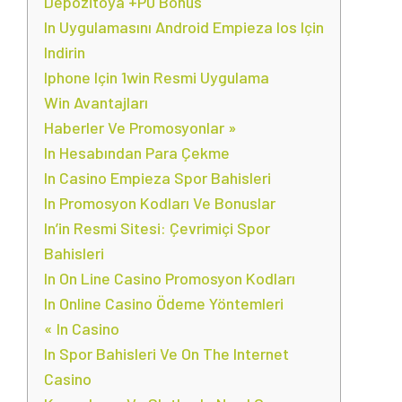
Depozitoya +P0 Bonus
In Uygulamasını Android Empieza Ios Için
Indirin
Iphone Için 1win Resmi Uygulama
Win Avantajları
Haberler Ve Promosyonlar »
In Hesabından Para Çekme
In Casino Empieza Spor Bahisleri
In Promosyon Kodları Ve Bonuslar
In’in Resmi Sitesi: Çevrimiçi Spor
Bahisleri
In On Line Casino Promosyon Kodları
In Online Casino Ödeme Yöntemleri
« In Casino
In Spor Bahisleri Ve On The Internet
Casino