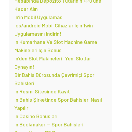
Hesabında Depozito Tutarının +P0’üne
Kadar Alın
In’in Mobil Uygulaması
Ios/android Mobil Cihazlar Için 1win
Uygulamasını Indirin!
In Kumarhane Ve Slot Machine Game
Makineleri Için Bonus
In’den Slot Makineleri: Yeni Slotlar
Oynayın!
Bir Bahis Bürosunda Çevrimiçi Spor
Bahisleri
In Resmi Sitesinde Kayıt
In Bahis Şirketinde Spor Bahisleri Nasıl
Yapılır
In Casino Bonusları
In Bookmaker — Spor Bahisleri