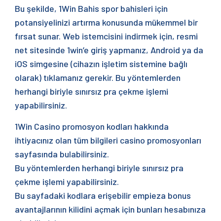
Bu şekilde, 1Win Bahis spor bahisleri için
potansiyelinizi artırma konusunda mükemmel bir
fırsat sunar. Web istemcisini indirmek için, resmi
net sitesinde 1win’e giriş yapmanız, Android ya da
iOS simgesine (cihazın işletim sistemine bağlı
olarak) tıklamanız gerekir. Bu yöntemlerden
herhangi biriyle sınırsız pra çekme işlemi
yapabilirsiniz.
1Win Casino promosyon kodları hakkında
ihtiyacınız olan tüm bilgileri casino promosyonları
sayfasında bulabilirsiniz.
Bu yöntemlerden herhangi biriyle sınırsız pra
çekme işlemi yapabilirsiniz.
Bu sayfadaki kodlara erişebilir empieza bonus
avantajlarının kilidini açmak için bunları hesabınıza