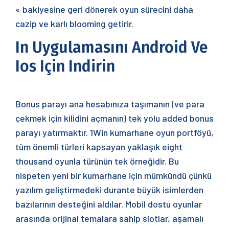
« bakiyesine geri dönerek oyun sürecini daha
cazip ve karlı blooming getirir.
In Uygulamasını Android Ve
Ios Için Indirin
Bonus parayı ana hesabınıza taşımanın (ve para
çekmek için kilidini açmanın) tek yolu added bonus
parayı yatırmaktır. 1Win kumarhane oyun portföyü,
tüm önemli türleri kapsayan yaklaşık eight
thousand oyunla türünün tek örneğidir. Bu
nispeten yeni bir kumarhane için mümkündü çünkü
yazılım geliştirmedeki durante büyük isimlerden
bazılarının desteğini aldılar. Mobil dostu oyunlar
arasında orijinal temalara sahip slotlar, aşamalı