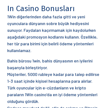
In Casino Bonusları
1Win diğerlerinden daha fazla gitti ve yeni
oyunculara dünyanın sobre büyük hediyesini
sunuyor. Faydaları kaçırmamak için kaydolurken
aşağıdaki promosyon kodlarını kullanın. Özellikle,
her tür para birimi için belirli ödeme yöntemleri
kullanılamaz.
Bahis bürosu 1win, bahis dünyasının en iyilerini
başarıyla birleştiriyor.
Müşteriler, 5000 rubleye kadar para talep edilirse
1-3 saat içinde kişisel hesaplarına para alırlar.
Türk oyuncular için e-cüzdanların ve kripto
paraların 1Win casino’da en iyi ödeme yöntemleri
olduğunu gördük.