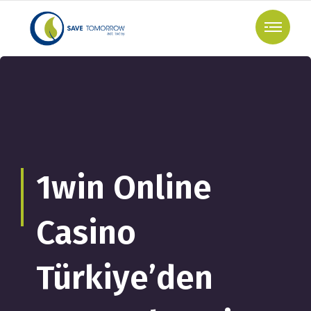
1win Online
Casino
Türkiye’den