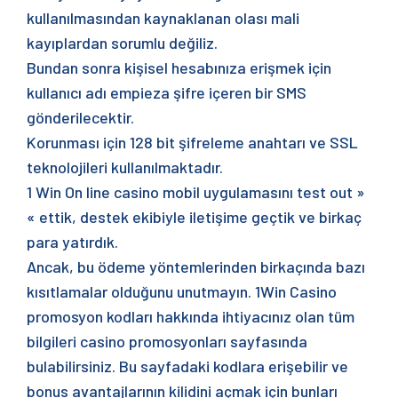
kullanılmasından kaynaklanan olası mali
kayıplardan sorumlu değiliz.
Bundan sonra kişisel hesabınıza erişmek için
kullanıcı adı empieza şifre içeren bir SMS
gönderilecektir.
Korunması için 128 bit şifreleme anahtarı ve SSL
teknolojileri kullanılmaktadır.
1 Win On line casino mobil uygulamasını test out »
« ettik, destek ekibiyle iletişime geçtik ve birkaç
para yatırdık.
Ancak, bu ödeme yöntemlerinden birkaçında bazı
kısıtlamalar olduğunu unutmayın. 1Win Casino
promosyon kodları hakkında ihtiyacınız olan tüm
bilgileri casino promosyonları sayfasında
bulabilirsiniz. Bu sayfadaki kodlara erişebilir ve
bonus avantajlarının kilidini açmak için bunları