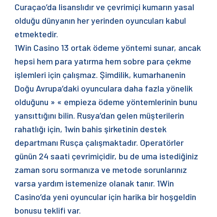
Curaçao’da lisanslıdır ve çevrimiçi kumarın yasal
olduğu dünyanın her yerinden oyuncuları kabul
etmektedir.
1Win Casino 13 ortak ödeme yöntemi sunar, ancak
hepsi hem para yatırma hem sobre para çekme
işlemleri için çalışmaz. Şimdilik, kumarhanenin
Doğu Avrupa’daki oyunculara daha fazla yönelik
olduğunu » « empieza ödeme yöntemlerinin bunu
yansıttığını bilin. Rusya’dan gelen müşterilerin
rahatlığı için, 1win bahis şirketinin destek
departmanı Rusça çalışmaktadır. Operatörler
günün 24 saati çevrimiçidir, bu de uma istediğiniz
zaman soru sormanıza ve metode sorunlarınız
varsa yardım istemenize olanak tanır. 1Win
Casino’da yeni oyuncular için harika bir hoşgeldin
bonusu teklifi var.