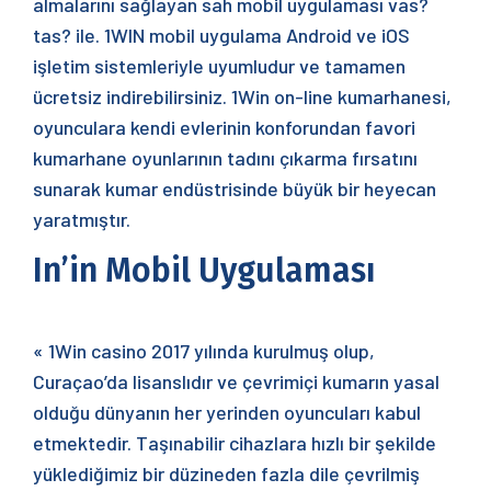
almalarını sağlayan sah mobil uygulaması vas?
tas? ile. 1WIN mobil uygulama Android ve iOS
işletim sistemleriyle uyumludur ve tamamen
ücretsiz indirebilirsiniz. 1Win on-line kumarhanesi,
oyunculara kendi evlerinin konforundan favori
kumarhane oyunlarının tadını çıkarma fırsatını
sunarak kumar endüstrisinde büyük bir heyecan
yaratmıştır.
In’in Mobil Uygulaması
« 1Win casino 2017 yılında kurulmuş olup,
Curaçao’da lisanslıdır ve çevrimiçi kumarın yasal
olduğu dünyanın her yerinden oyuncuları kabul
etmektedir. Taşınabilir cihazlara hızlı bir şekilde
yüklediğimiz bir düzineden fazla dile çevrilmiş