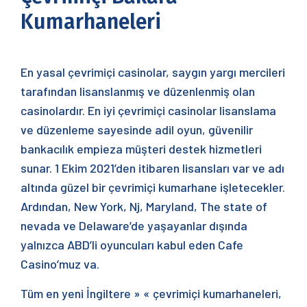
Kumarhaneleri
En yasal çevrimiçi casinolar, saygın yargı mercileri
tarafından lisanslanmış ve düzenlenmiş olan
casinolardır. En iyi çevrimiçi casinolar lisanslama
ve düzenleme sayesinde adil oyun, güvenilir
bankacılık empieza müşteri destek hizmetleri
sunar. 1 Ekim 2021’den itibaren lisansları var ve adı
altında güzel bir çevrimiçi kumarhane işletecekler.
Ardından, New York, Nj, Maryland, The state of
nevada ve Delaware’de yaşayanlar dışında
yalnızca ABD’li oyuncuları kabul eden Cafe
Casino’muz va.
Tüm en yeni İngiltere » « çevrimiçi kumarhaneleri,