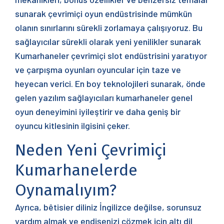
sunarak çevrimiçi oyun endüstrisinde mümkün
olanın sınırlarını sürekli zorlamaya çalışıyoruz. Bu
sağlayıcılar sürekli olarak yeni yenilikler sunarak
Kumarhaneler çevrimiçi slot endüstrisini yaratıyor
ve çarpışma oyunları oyuncular için taze ve
heyecan verici. En boy teknolojileri sunarak, önde
gelen yazılım sağlayıcıları kumarhaneler genel
oyun deneyimini iyileştirir ve daha geniş bir
oyuncu kitlesinin ilgisini çeker.
Neden Yeni Çevrimiçi
Kumarhanelerde
Oynamalıyım?
Ayrıca, bêtisier diliniz İngilizce değilse, sorunsuz
yardım almak ve endişenizi çözmek için altı dil