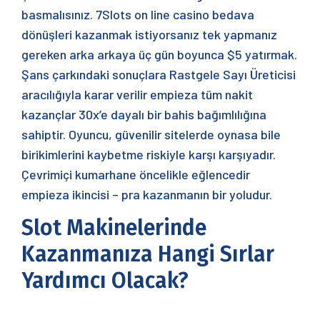
basmalısınız. 7Slots on line casino bedava
dönüşleri kazanmak istiyorsanız tek yapmanız
gereken arka arkaya üç gün boyunca $5 yatırmak.
Şans çarkındaki sonuçlara Rastgele Sayı Üreticisi
aracılığıyla karar verilir empieza tüm nakit
kazançlar 30x’e dayalı bir bahis bağımlılığına
sahiptir. Oyuncu, güvenilir sitelerde oynasa bile
birikimlerini kaybetme riskiyle karşı karşıyadır.
Çevrimiçi kumarhane öncelikle eğlencedir
empieza ikincisi – pra kazanmanın bir yoludur.
Slot Makinelerinde
Kazanmanıza Hangi Sırlar
Yardımcı Olacak?