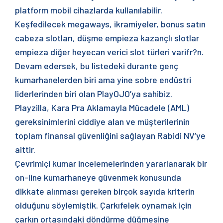
platform mobil cihazlarda kullanılabilir.
Keşfedilecek megaways, ikramiyeler, bonus satın
cabeza slotları, düşme empieza kazançlı slotlar
empieza diğer heyecan verici slot türleri varifr?n.
Devam edersek, bu listedeki durante genç
kumarhanelerden biri ama yine sobre endüstri
liderlerinden biri olan PlayOJO’ya sahibiz.
Playzilla, Kara Pra Aklamayla Mücadele (AML)
gereksinimlerini ciddiye alan ve müşterilerinin
toplam finansal güvenliğini sağlayan Rabidi NV’ye
aittir.
Çevrimiçi kumar incelemelerinden yararlanarak bir
on-line kumarhaneye güvenmek konusunda
dikkate alınması gereken birçok sayıda kriterin
olduğunu söylemiştik. Çarkıfelek oynamak için
çarkın ortasındaki döndürme düğmesine