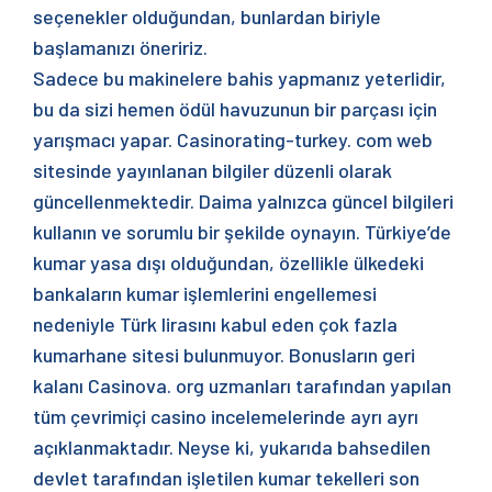
seçenekler olduğundan, bunlardan biriyle
başlamanızı öneririz.
Sadece bu makinelere bahis yapmanız yeterlidir,
bu da sizi hemen ödül havuzunun bir parçası için
yarışmacı yapar. Casinorating-turkey. com web
sitesinde yayınlanan bilgiler düzenli olarak
güncellenmektedir. Daima yalnızca güncel bilgileri
kullanın ve sorumlu bir şekilde oynayın. Türkiye’de
kumar yasa dışı olduğundan, özellikle ülkedeki
bankaların kumar işlemlerini engellemesi
nedeniyle Türk lirasını kabul eden çok fazla
kumarhane sitesi bulunmuyor. Bonusların geri
kalanı Casinova. org uzmanları tarafından yapılan
tüm çevrimiçi casino incelemelerinde ayrı ayrı
açıklanmaktadır. Neyse ki, yukarıda bahsedilen
devlet tarafından işletilen kumar tekelleri son