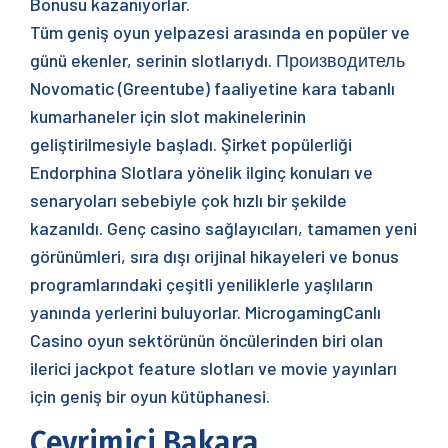
Bonusu kazanıyorlar.
Tüm geniş oyun yelpazesi arasında en popüler ve
günü ekenler, serinin slotlarıydı. Производитель
Novomatic (Greentube) faaliyetine kara tabanlı
kumarhaneler için slot makinelerinin
geliştirilmesiyle başladı. Şirket popülerliği
Endorphina Slotlara yönelik ilginç konuları ve
senaryoları sebebiyle çok hızlı bir şekilde
kazanıldı. Genç casino sağlayıcıları, tamamen yeni
görünümleri, sıra dışı orijinal hikayeleri ve bonus
programlarındaki çeşitli yeniliklerle yaşlıların
yanında yerlerini buluyorlar. MicrogamingCanlı
Casino oyun sektörünün öncülerinden biri olan
ilerici jackpot feature slotları ve movie yayınları
için geniş bir oyun kütüphanesi.
Çevrimiçi Bakara