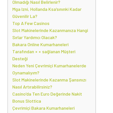
Olmadığı Nasıl Belirlenir?
Mga Izni, Hollanda Ksa’sınınki Kadar
Güvenilir La?
Top A Few Casinos
Slot Makinelerinde Kazanmanıza Hangi
Sırlar Yardımcı Olacak?
Bakara Online Kumarhaneleri
Tarafından » « sağlanan Müşteri
Desteği
Neden Yeni Çevrimiçi Kumarhanelerde
Oynamalıyım?
Slot Makinelerinde Kazanma Şansınızı
Nasıl Artırabilirsiniz?
Casino’da Ten Euro Değerinde Nakit
Bonus Slottica
Çevrimiçi Bakara Kumarhaneleri