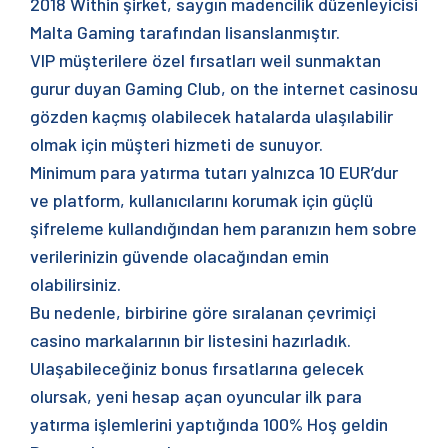
2018 Within şirket, saygın madencilik düzenleyicisi
Malta Gaming tarafından lisanslanmıştır.
VIP müşterilere özel fırsatları weil sunmaktan
gurur duyan Gaming Club, on the internet casinosu
gözden kaçmış olabilecek hatalarda ulaşılabilir
olmak için müşteri hizmeti de sunuyor.
Minimum para yatırma tutarı yalnızca 10 EUR’dur
ve platform, kullanıcılarını korumak için güçlü
şifreleme kullandığından hem paranızın hem sobre
verilerinizin güvende olacağından emin
olabilirsiniz.
Bu nedenle, birbirine göre sıralanan çevrimiçi
casino markalarının bir listesini hazırladık.
Ulaşabileceğiniz bonus fırsatlarına gelecek
olursak, yeni hesap açan oyuncular ilk para
yatırma işlemlerini yaptığında 100% Hoş geldin