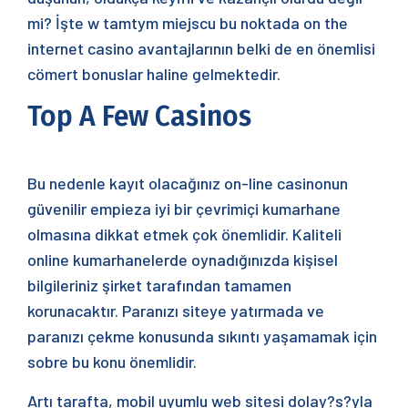
mi? İşte w tamtym miejscu bu noktada on the
internet casino avantajlarının belki de en önemlisi
cömert bonuslar haline gelmektedir.
Top A Few Casinos
Bu nedenle kayıt olacağınız on-line casinonun
güvenilir empieza iyi bir çevrimiçi kumarhane
olmasına dikkat etmek çok önemlidir. Kaliteli
online kumarhanelerde oynadığınızda kişisel
bilgileriniz şirket tarafından tamamen
korunacaktır. Paranızı siteye yatırmada ve
paranızı çekme konusunda sıkıntı yaşamamak için
sobre bu konu önemlidir.
Artı tarafta, mobil uyumlu web sitesi dolay?s?yla