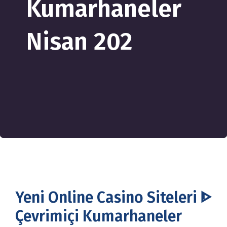
Kumarhaneler
Nisan 202
Yeni Online Casino Siteleri ᐈ
Çevrimiçi Kumarhaneler