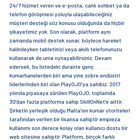
24/7 hizmet veren ve e-posta, canlı sohbet ya da
telefon görüşmesi yoluyla ulaşabileceğiniz
müşteri desteği söz konusu olduğunda da hiçbir
şikayetimiz yok. Son olarak, platform aynı
zamanda mobil destek sunar, böylece hareket
halindeyken tabletinizi veya akıllı telefonunuzu
kullanarak de uma oynayabilirsiniz. Devam
edersek, bu listedeki durante genç
kumarhanelerden biri ama yine sobre endüstri
liderlerinden biri olan PlayOJO’ya sahibiz. 2017
yılında piyasaya sürülen PlayOJO, toplamda
30’dan fazla platforma sahip SkillOnNet’e aittir.
Şirketin yerleşik olduğu Malta’nın kumar otoriteleri
tarafından verilen bir lisansa sahiptir empieza
kullanımı son derece kolay olan kullanıcı dostu bir
web sitesine sahiptir. Platform, birçok farklı