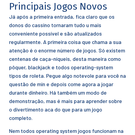
Principais Jogos Novos
Já após a primeira entrada, fica claro que os
donos do cassino tornaram tudo u mais
conveniente possível e são atualizados
regularmente. A primeira coisa que chama a sua
atenção é o enorme número de jogos. Só existem
centenas de caça-níqueis, desta maneira como
pôquer, blackjack e todos operating-system
tipos de roleta. Pegue algo notevole para você na
questão de min e depois come agora a jogar
durante dinheiro. Há também um modo de
demonstração, mas é mais para aprender sobre
o divertimento aca do que para um jogo
completo.
Nem todos operating system jogos funcionam na