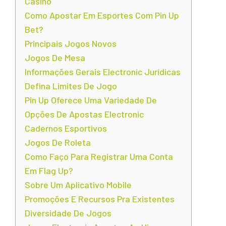
Casino
Como Apostar Em Esportes Com Pin Up
Bet?
Principais Jogos Novos
Jogos De Mesa
Informações Gerais Electronic Jurídicas
Defina Limites De Jogo
Pin Up Oferece Uma Variedade De
Opções De Apostas Electronic
Cadernos Esportivos
Jogos De Roleta
Como Faço Para Registrar Uma Conta
Em Flag Up?
Sobre Um Aplicativo Mobile
Promoções E Recursos Pra Existentes
Diversidade De Jogos