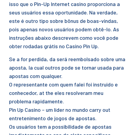
isso que o Pin-Up Internet casino proporciona a
seus usuários essa oportunidade. Na verdade,
este é outro tipo sobre bônus de boas-vindas,
pois apenas novos usuários podem obtê-lo. As
instruções abaixo descrevem como você pode
obter rodadas grátis no Casino Pin Up.
Se a for perdida, da será reembolsado sobre uma
aposta, la cual outros pode se tornar usada para
apostas com qualquer.
O representante com quem falei foi instruido e
conhecedor, at the eles resolveram meu
problema rapidamente.
Pin Up Casino – um líder no mundo carry out
entretenimento de jogos de apostas.
Os usuários tem a possibilidade de apostas