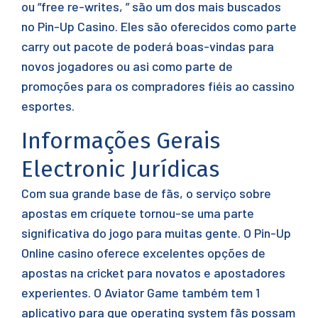
ou “free re-writes, ” são um dos mais buscados
no Pin-Up Casino. Eles são oferecidos como parte
carry out pacote de poderá boas-vindas para
novos jogadores ou asi como parte de
promoções para os compradores fiéis ao cassino
esportes.
Informações Gerais
Electronic Jurídicas
Com sua grande base de fãs, o serviço sobre
apostas em críquete tornou-se uma parte
significativa do jogo para muitas gente. O Pin-Up
Online casino oferece excelentes opções de
apostas na cricket para novatos e apostadores
experientes. O Aviator Game também tem 1
aplicativo para que operating system fãs possam