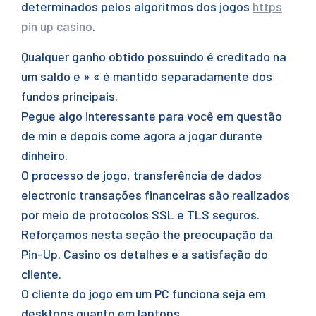
determinados pelos algoritmos dos jogos
https
pin up casino
.
Qualquer ganho obtido possuindo é creditado na
um saldo e » « é mantido separadamente dos
fundos principais.
Pegue algo interessante para você em questão
de min e depois come agora a jogar durante
dinheiro.
O processo de jogo, transferência de dados
electronic transações financeiras são realizados
por meio de protocolos SSL e TLS seguros.
Reforçamos nesta seção the preocupação da
Pin-Up. Casino os detalhes e a satisfação do
cliente.
O cliente do jogo em um PC funciona seja em
desktops quanto em laptops.