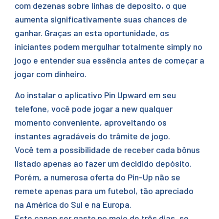
com dezenas sobre linhas de deposito, o que
aumenta significativamente suas chances de
ganhar. Graças an esta oportunidade, os
iniciantes podem mergulhar totalmente simply no
jogo e entender sua essência antes de começar a
jogar com dinheiro.
Ao instalar o aplicativo Pin Upward em seu
telefone, você pode jogar a new qualquer
momento conveniente, aproveitando os
instantes agradáveis do trâmite de jogo.
Você tem a possibilidade de receber cada bônus
listado apenas ao fazer um decidido depósito.
Porém, a numerosa oferta do Pin-Up não se
remete apenas para um futebol, tão apreciado
na América do Sul e na Europa.
Este canon ser gasto no meio de três dias, se