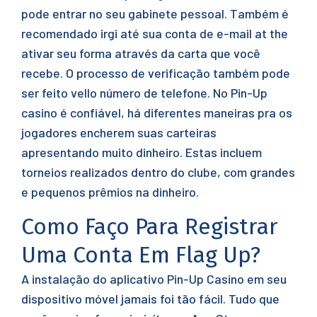
pode entrar no seu gabinete pessoal. Também é
recomendado irgi até sua conta de e-mail at the
ativar seu forma através da carta que você
recebe. O processo de verificação também pode
ser feito vello número de telefone. No Pin-Up
casino é confiável, há diferentes maneiras pra os
jogadores encherem suas carteiras
apresentando muito dinheiro. Estas incluem
torneios realizados dentro do clube, com grandes
e pequenos prêmios na dinheiro.
Como Faço Para Registrar
Uma Conta Em Flag Up?
A instalação do aplicativo Pin-Up Casino em seu
dispositivo móvel jamais foi tão fácil. Tudo que