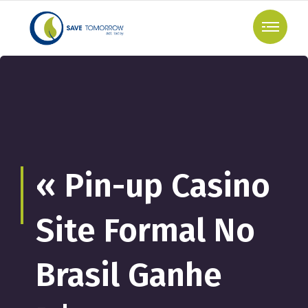
« Pin-up Casino
Site Formal No
Brasil Ganhe