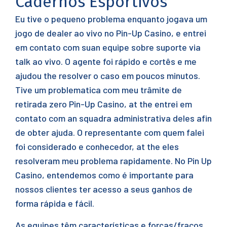
Cadernos Esportivos
Eu tive o pequeno problema enquanto jogava um
jogo de dealer ao vivo no Pin-Up Casino, e entrei
em contato com suan equipe sobre suporte via
talk ao vivo. O agente foi rápido e cortês e me
ajudou the resolver o caso em poucos minutos.
Tive um problematica com meu trâmite de
retirada zero Pin-Up Casino, at the entrei em
contato com an squadra administrativa deles afin
de obter ajuda. O representante com quem falei
foi considerado e conhecedor, at the eles
resolveram meu problema rapidamente. No Pin Up
Casino, entendemos como é importante para
nossos clientes ter acesso a seus ganhos de
forma rápida e fácil.
As equipes têm características e forças/fracos,