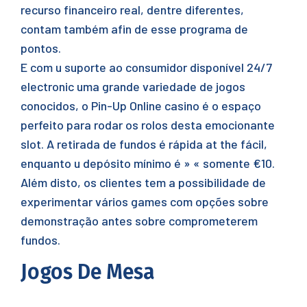
recurso financeiro real, dentre diferentes,
contam também afin de esse programa de
pontos.
E com u suporte ao consumidor disponível 24/7
electronic uma grande variedade de jogos
conocidos, o Pin-Up Online casino é o espaço
perfeito para rodar os rolos desta emocionante
slot. A retirada de fundos é rápida at the fácil,
enquanto u depósito mínimo é » « somente €10.
Além disto, os clientes tem a possibilidade de
experimentar vários games com opções sobre
demonstração antes sobre comprometerem
fundos.
Jogos De Mesa