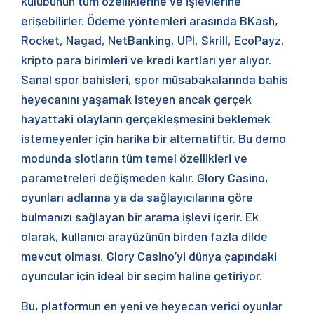
kulübünün tüm özelliklerine ve işlevlerine
erişebilirler. Ödeme yöntemleri arasında BKash,
Rocket, Nagad, NetBanking, UPI, Skrill, EcoPayz,
kripto para birimleri ve kredi kartları yer alıyor.
Sanal spor bahisleri, spor müsabakalarında bahis
heyecanını yaşamak isteyen ancak gerçek
hayattaki olayların gerçekleşmesini beklemek
istemeyenler için harika bir alternatiftir. Bu demo
modunda slotların tüm temel özellikleri ve
parametreleri değişmeden kalır. Glory Casino,
oyunları adlarına ya da sağlayıcılarına göre
bulmanızı sağlayan bir arama işlevi içerir. Ek
olarak, kullanıcı arayüzünün birden fazla dilde
mevcut olması, Glory Casino’yi dünya çapındaki
oyuncular için ideal bir seçim haline getiriyor.
Bu, platformun en yeni ve heyecan verici oyunlar