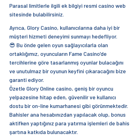
Parasal limitlerle ilgili ek bilgiyi resmi casino web
sitesinde bulabilirsiniz.
Ayrıca, Glory Casino, kullanıcılarına daha iyi bir
müşteri hizmeti deneyimi sunmayı hedefliyor.
😎 Bu önde gelen oyun sağlayıcılarla olan
ortaklığımız, oyuncuların Fame Casino’de
tercihlerine göre tasarlanmış oyunlar bulacağını
ve unutulmaz bir oyunun keyfini çıkaracağını bize
garanti ediyor.
Özetle Glory Online casino, geniş bir oyuncu
yelpazesine hitap eden, güvenilir ve kullanıcı
dostu bir on-line kumarhanesi gibi görünmektedir.
Bahisler ana hesabınızdan yapılacak olup, bonus
aktifken yaptığınız para yatırma işlemleri de bahis
şartına katkıda bulunacaktır.