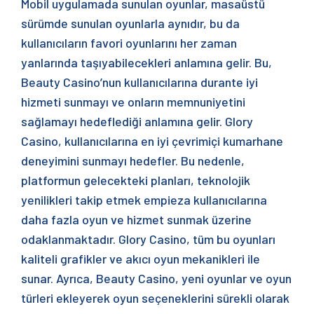
Mobil uygulamada sunulan oyunlar, masaüstü
sürümde sunulan oyunlarla aynıdır, bu da
kullanıcıların favori oyunlarını her zaman
yanlarında taşıyabilecekleri anlamına gelir. Bu,
Beauty Casino’nun kullanıcılarına durante iyi
hizmeti sunmayı ve onların memnuniyetini
sağlamayı hedeflediği anlamına gelir. Glory
Casino, kullanıcılarına en iyi çevrimiçi kumarhane
deneyimini sunmayı hedefler. Bu nedenle,
platformun gelecekteki planları, teknolojik
yenilikleri takip etmek empieza kullanıcılarına
daha fazla oyun ve hizmet sunmak üzerine
odaklanmaktadır. Glory Casino, tüm bu oyunları
kaliteli grafikler ve akıcı oyun mekanikleri ile
sunar. Ayrıca, Beauty Casino, yeni oyunlar ve oyun
türleri ekleyerek oyun seçeneklerini sürekli olarak