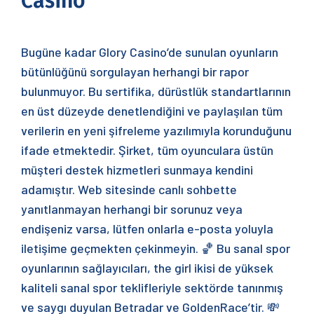
Casino
Bugüne kadar Glory Casino’de sunulan oyunların
bütünlüğünü sorgulayan herhangi bir rapor
bulunmuyor. Bu sertifika, dürüstlük standartlarının
en üst düzeyde denetlendiğini ve paylaşılan tüm
verilerin en yeni şifreleme yazılımıyla korunduğunu
ifade etmektedir. Şirket, tüm oyunculara üstün
müşteri destek hizmetleri sunmaya kendini
adamıştır. Web sitesinde canlı sohbette
yanıtlanmayan herhangi bir sorunuz veya
endişeniz varsa, lütfen onlarla e-posta yoluyla
iletişime geçmekten çekinmeyin. 🏀 Bu sanal spor
oyunlarının sağlayıcıları, the girl ikisi de yüksek
kaliteli sanal spor teklifleriyle sektörde tanınmış
ve saygı duyulan Betradar ve GoldenRace’tir. 💸