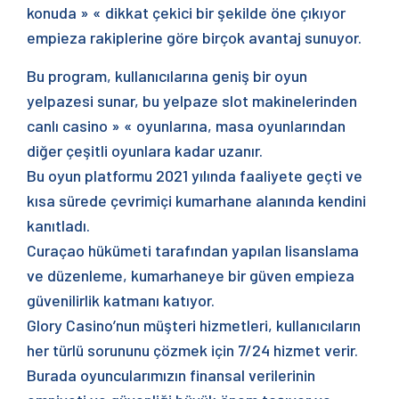
konuda » « dikkat çekici bir şekilde öne çıkıyor
empieza rakiplerine göre birçok avantaj sunuyor.
Bu program, kullanıcılarına geniş bir oyun
yelpazesi sunar, bu yelpaze slot makinelerinden
canlı casino » « oyunlarına, masa oyunlarından
diğer çeşitli oyunlara kadar uzanır.
Bu oyun platformu 2021 yılında faaliyete geçti ve
kısa sürede çevrimiçi kumarhane alanında kendini
kanıtladı.
Curaçao hükümeti tarafından yapılan lisanslama
ve düzenleme, kumarhaneye bir güven empieza
güvenilirlik katmanı katıyor.
Glory Casino’nun müşteri hizmetleri, kullanıcıların
her türlü sorununu çözmek için 7/24 hizmet verir.
Burada oyuncularımızın finansal verilerinin