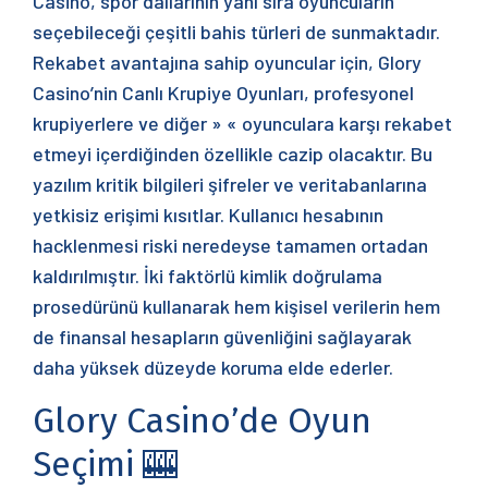
Casino, spor dallarının yanı sıra oyuncuların
seçebileceği çeşitli bahis türleri de sunmaktadır.
Rekabet avantajına sahip oyuncular için, Glory
Casino’nin Canlı Krupiye Oyunları, profesyonel
krupiyerlere ve diğer » « oyunculara karşı rekabet
etmeyi içerdiğinden özellikle cazip olacaktır. Bu
yazılım kritik bilgileri şifreler ve veritabanlarına
yetkisiz erişimi kısıtlar. Kullanıcı hesabının
hacklenmesi riski neredeyse tamamen ortadan
kaldırılmıştır. İki faktörlü kimlik doğrulama
prosedürünü kullanarak hem kişisel verilerin hem
de finansal hesapların güvenliğini sağlayarak
daha yüksek düzeyde koruma elde ederler.
Glory Casino’de Oyun
Seçimi 🎰