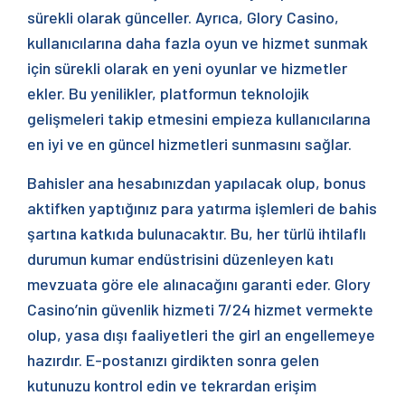
sürekli olarak günceller. Ayrıca, Glory Casino,
kullanıcılarına daha fazla oyun ve hizmet sunmak
için sürekli olarak en yeni oyunlar ve hizmetler
ekler. Bu yenilikler, platformun teknolojik
gelişmeleri takip etmesini empieza kullanıcılarına
en iyi ve en güncel hizmetleri sunmasını sağlar.
Bahisler ana hesabınızdan yapılacak olup, bonus
aktifken yaptığınız para yatırma işlemleri de bahis
şartına katkıda bulunacaktır. Bu, her türlü ihtilaflı
durumun kumar endüstrisini düzenleyen katı
mevzuata göre ele alınacağını garanti eder. Glory
Casino’nin güvenlik hizmeti 7/24 hizmet vermekte
olup, yasa dışı faaliyetleri the girl an engellemeye
hazırdır. E-postanızı girdikten sonra gelen
kutunuzu kontrol edin ve tekrardan erişim