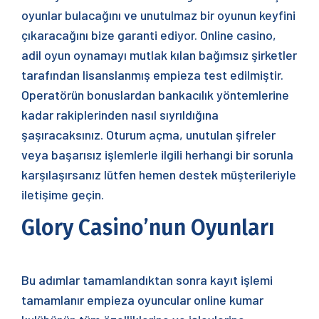
oyunlar bulacağını ve unutulmaz bir oyunun keyfini
çıkaracağını bize garanti ediyor. Online casino,
adil oyun oynamayı mutlak kılan bağımsız şirketler
tarafından lisanslanmış empieza test edilmiştir.
Operatörün bonuslardan bankacılık yöntemlerine
kadar rakiplerinden nasıl sıyrıldığına
şaşıracaksınız. Oturum açma, unutulan şifreler
veya başarısız işlemlerle ilgili herhangi bir sorunla
karşılaşırsanız lütfen hemen destek müşterileriyle
iletişime geçin.
Glory Casino’nun Oyunları
Bu adımlar tamamlandıktan sonra kayıt işlemi
tamamlanır empieza oyuncular online kumar