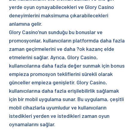
yerde oyun oynayabilecekleri ve Glory Casino
deneyimlerini maksimuma çıkarabilecekleri
anlamına gelir.
Glory Casino’nun sunduğu bu bonuslar ve
promosyonlar, kullanıcıların platformda daha fazla
zaman geçirmelerini ve daha ?ok kazanç elde
etmelerini sağlar. Ayrıca, Glory Casino,
kullanıcılarına daha fazla değer sunmak için bonus
empieza promosyon tekliflerini sürekli olarak
günceller empieza genişletir. Glory Casino,
kullanıcılarına daha fazla erişilebilirlik sağlamak
için bir mobil uygulama sunar. Bu uygulama, çeşitli
mobil cihazlarla uyumludur ve kullanıcıların
istedikleri yerden ve istedikleri zaman oyun
oynamalarını sağlar.