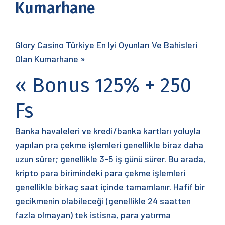
Kumarhane
Glory Casino Türkiye En Iyi Oyunları Ve Bahisleri
Olan Kumarhane »
« Bonus 125% + 250
Fs
Banka havaleleri ve kredi/banka kartları yoluyla
yapılan pra çekme işlemleri genellikle biraz daha
uzun sürer; genellikle 3-5 iş günü sürer. Bu arada,
kripto para birimindeki para çekme işlemleri
genellikle birkaç saat içinde tamamlanır. Hafif bir
gecikmenin olabileceği (genellikle 24 saatten
fazla olmayan) tek istisna, para yatırma