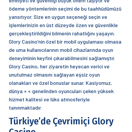
emniyeti ve güvenliği büyük önem taşıyor ve
ödeme yöntemlerinin seçimi de bu taahhüdümüzü
yansıtıyor. Size en uygun seçeneği seçin ve
işlemlerinizin en üst düzeyde özen ve güvenlikle
gerçekleştirildiğini bilmenin rahatlığını yaşayın.
Glory Casino’nin özel bir mobil uygulaması olmasa
de uma kullanıcılarının mobil cihazlarında oyun
deneyiminin keyfini çıkarabilmesini sağlamıştır.
Glory Casino, her ziyaretin heyecan verici ve
unutulmaz olmasını sağlayan eşsiz oyun
olanakları ve özel bonuslar sunar. Kasiyomuz,
dünya » « genelinden oyuncuları çeken yüksek
hizmet kalitesi ve lüks atmosferiyle
tanınmaktadır.
Türkiye’de Çevrimiçi Glory