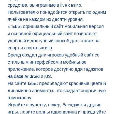
средства, выигранные в live casino.
Пользователю понадобится открыть по одним
ячейке на каждом из десяти уровня.
« 1xbet официальный сайт мобильная версия
и основной официальный сайт позволяют
удобный и доступный способ для ставок на
спорт и азартных игр.
Бренд создал дли игроков удобный сайт со
стильным интерфейсом и мобильное
приложение, которое доступно ддя гаджетов
на базе Android и iOS.
На сайте 1xbet преобладают красивые цвета и
динамично элементы, что создает энергичную
атмосферу.
Играйте а рулетку, покер, блекджэк и другие
игры, ловите волны адреналина и празднуйте