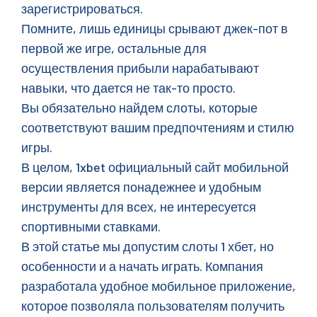
зарегистрироваться.
Помните, лишь единицы срывают джек-пот в
первой же игре, остальные для
осуществления прибыли нарабатывают
навыки, что дается не так-то просто.
Вы обязательно найдем слоты, которые
соответствуют вашим предпочтениям и стилю
игры.
В целом, 1xbet официальный сайт мобильной
версии является понадежнее и удобным
инструменты для всех, не интересуется
спортивными ставками.
В этой статье мы допустим слоты 1 хбет, но
особенности и а начать играть. Компания
разработала удобное мобильное приложение,
которое позволяла пользователям получить