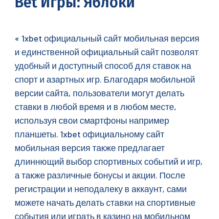
Bet Игры: Яблоки
« 1xbet официальный сайт мобильная версия
и единственной официальный сайт позволят
удобный и доступный способ для ставок на
спорт и азартных игр. Благодаря мобильной
версии сайта, пользователи могут делать
ставки в любой время и в любом месте,
используя свои смартфоны например
планшеты. 1xbet официальному сайт
мобильная версия также предлагает
длиннющий выбор спортивных событий и игр,
а также различные бонусы и акции. После
регистрации и неподалеку в аккаунт, сами
можете начать делать ставки на спортивные
события или играть в казино на мобильном