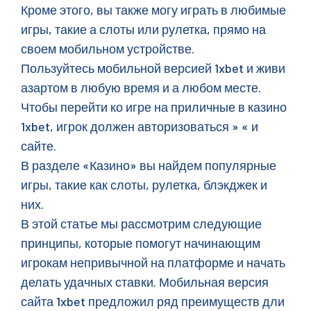
Кроме этого, вы также могу играть в любимые
игры, такие а слоты или рулетка, прямо на
своем мобильном устройстве.
Пользуйтесь мобильной версией 1xbet и живи
азартом в любую время и а любом месте.
Чтобы перейти ко игре на приличные в казино
1xbet, игрок должен авторизоваться » « и
сайте.
В разделе «Казино» вы найдем популярные
игры, такие как слоты, рулетка, блэкджек и
них.
В этой статье мы рассмотрим следующие
принципы, которые помогут начинающим
игрокам непривычной на платформе и начать
делать удачных ставки. Мобильная версия
сайта 1xbet предложил ряд преимуществ дли