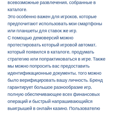
всевозможные развлечения, собранные в
каталоге.
Это особенно важен для игроков, которые
предпочитают использовать мои смартфоны
или планшеты для ставок же игр.
С помощью демоверсий можно
протестировать который игровой автомат,
который появился в каталоге, продумать
стратегию или попрактиковаться в игре. Также
мы можно попросить вас предоставить
идентификационные документы, того можно
было верифицировать вашу личность. Бренд
гарантирует большое разнообразие игр,
полную обеспечивающее всех финансовых
операций и быстрый напрашивающийся
выигрышей в онлайн казино. Пользователю