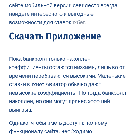
сайте мобильной версии севилестр всегда
найдете интересного и выгодные
возможности для ставок
1хбет
.
Скачать Приложение
Пока банкролл только накоплен,
коэффициенты остаются низкими, лишь во от
времени перебиваются высокими. Маленькие
ставки в 1xBet Авиатор обычно дают
невысокие коэффициенты. Но тогда банкролл
накоплен, но они могут принес хороший
выигрыш.
Однако, чтобы иметь доступ к полному
функционалу сайта, необходимо