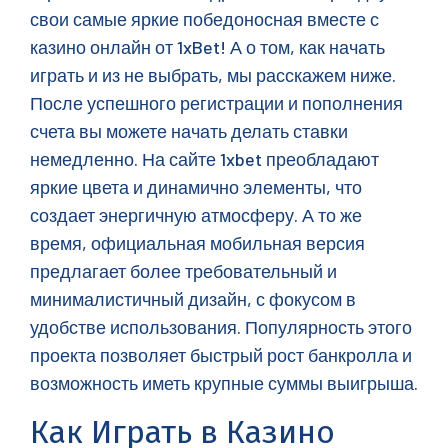
свои самые яркие победоносная вместе с
казино онлайн от 1xBet! А о том, как начать
играть и из не выбрать, мы расскажем ниже.
После успешного регистрации и пополнения
счета вы можете начать делать ставки
немедленно. На сайте 1xbet преобладают
яркие цвета и динамично элементы, что
создает энергичную атмосферу. А то же
время, официальная мобильная версия
предлагает более требовательный и
минималистичный дизайн, с фокусом в
удобстве использования. Популярность этого
проекта позволяет быстрый рост банкролла и
возможность иметь крупные суммы выигрыша.
Как Играть в Казино