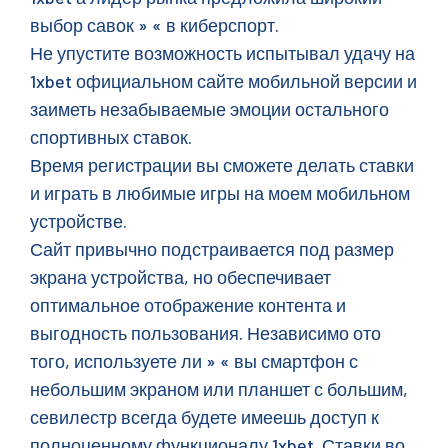
выбор савок » « в киберспорт.
Не упустите возможность испытывал удачу на
1xbet официальном сайте мобильной версии и
заиметь незабываемые эмоции остального
спортивных ставок.
Время регистрации вы сможете делать ставки
и играть в любимые игры на моем мобильном
устройстве.
Сайт привычно подстраивается под размер
экрана устройства, но обеспечивает
оптимальное отображение контента и
выгодность пользования. Независимо ото
того, используете ли » « вы смартфон с
небольшим экраном или планшет с большим,
севилестр всегда будете имеешь доступ к
полноценному функционалу 1xbet. Ставки во