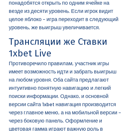
понадобятся открыть по одним ячейке на
везде из десяти уровень. Если игрок видит
целое яблоко – игра переходит в следующий
уровень, же выигрыш увеличивается.
Трансляции же Ставки
1xbet Live
Противоречило правилам, участник игры
имеет возможность идти и забрать выигрыш
на любом уровня. Оба сайта предлагают
интуитивно понятную навигацию и легкий
поиски информации. Однако, и основной
версии сайта 1xbet навигация производится
через главное меню, а на мобильной версии –
через боковую панель. Оформление и
цветовая гамма играют важную роль в