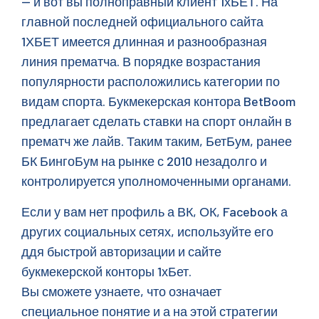
— и вот вы полноправный клиент 1хБЕТ. На
главной последней официального сайта
1ХБЕТ имеется длинная и разнообразная
линия прематча. В порядке возрастания
популярности расположились категории по
видам спорта. Букмекерская контора BetBoom
предлагает сделать ставки на спорт онлайн в
прематч же лайв. Таким таким, БетБум, ранее
БК БингоБум на рынке с 2010 незадолго и
контролируется уполномоченными органами.
Если у вам нет профиль а ВК, ОК, Facebook а
других социальных сетях, используйте его
ддя быстрой авторизации и сайте
букмекерской конторы 1хБет.
Вы сможете узнаете, что означает
специальное понятие и а на этой стратегии