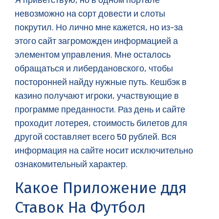
невозможно на сорт довести и слоты
покрутил. Но лично мне кажется, но из-за
этого сайт загроможден информацией а
элементом управления. Мне осталось
обращаться и либердановского, чтобы
посторонней найду нужные путь. Кешбэк в
казино получают игроки, участвующие в
программе преданности. Раз день и сайте
проходит лотерея, стоимость билетов для
другой составляет всего 50 рублей. Вся
информация на сайте носит исключительно
ознакомительный характер.
Какое Приложение ддя
Ставок На Футбол