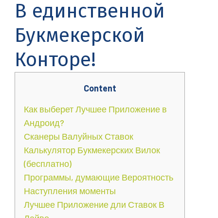
В единственной
Букмекерской
Конторе!
Content
Как выберет Лучшее Приложение в
Андроид?
Сканеры Валуйных Ставок
Калькулятор Букмекерских Вилок
(бесплатно)
Программы, думающие Вероятность
Наступления моменты
Лучшее Приложение дли Ставок В