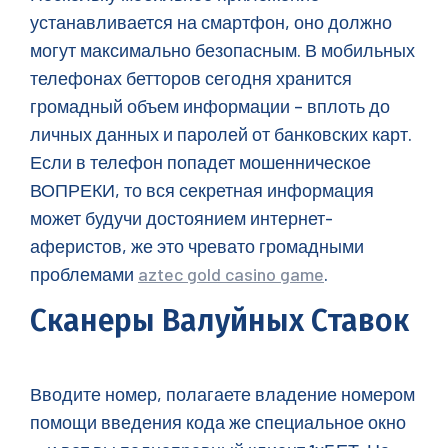
устанавливается на смартфон, оно должно
могут максимально безопасным. В мобильных
телефонах бетторов сегодня хранится
громадный объем информации – вплоть до
личных данных и паролей от банковских карт.
Если в телефон попадет мошенническое
ВОПРЕКИ, то вся секретная информация
может будучи достоянием интернет-
аферистов, же это чревато громадными
проблемами
aztec gold casino game
.
Сканеры Валуйных Ставок
Вводите номер, полагаете владение номером
помощи введения кода же специальное окно