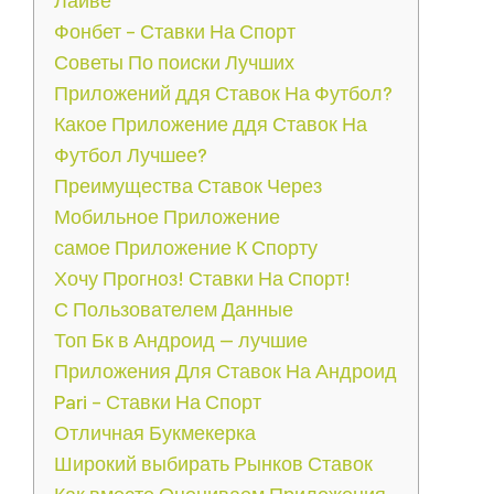
Лайве
Фонбет – Ставки На Спор‪т‬
Советы По поиски Лучших
Приложений ддя Ставок На Футбол?
Какое Приложение ддя Ставок На
Футбол Лучшее?
Преимущества Ставок Через
Мобильное Приложение
самое Приложение К Спорт‪у‬
Хочу Прогноз! Ставки На Спорт!
С Пользова­телем Данные
Топ Бк в Андроид — лучшие
Приложения Для Ставок На Андроид
Pari – Ставки На Спор‪т‬
Отличная Букмекерка
Широкий выбирать Рынков Ставок