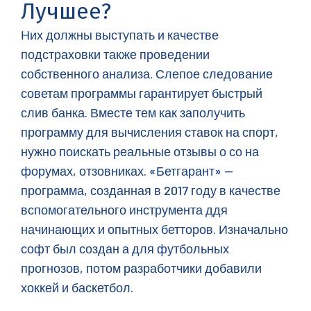
Лучшее?
Них должны выступать и качестве
подстраховки также проведении
собственного анализа. Слепое следование
советам программы гарантирует быстрый
слив банка. Вместе тем как заполучить
программу для вычисления ставок на спорт,
нужно поискать реальные отзывы о со на
форумах, отзовниках. «Бетгарант» —
программа, созданная в 2017 году в качестве
вспомогательного инструмента ддя
начинающих и опытных бетторов. Изначально
софт был создан а для футбольных
прогнозов, потом разработчики добавили
хоккей и баскетбол.