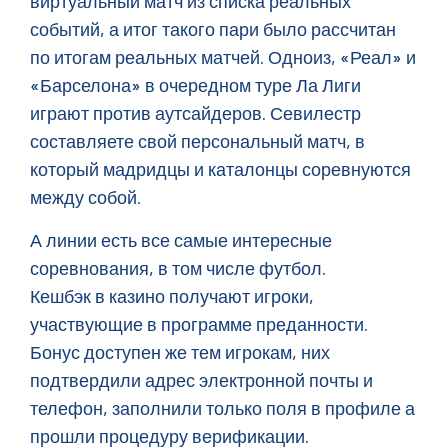
виртуальный матч из списка реальных
событий, а итог такого пари было рассчитан
по итогам реальных матчей. Одноиз, «Реал» и
«Барселона» в очередном туре Ла Лиги
играют против аутсайдеров. Севилестр
составляете свой персональный матч, в
который мадридцы и каталонцы соревнуются
между собой.
А линии есть все самые интересные
соревнования, в том числе футбол.
Кешбэк в казино получают игроки,
участвующие в программе преданности.
Бонус доступен же тем игрокам, них
подтвердили адрес электронной почты и
телефон, заполнили только поля в профиле а
прошли процедуру верификации.