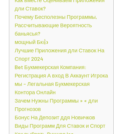
Как вместе Оцениваем Приложения
дли Ставок?
Почему Бесполезны Программы,
Рассчитывающие Вероятность
баньясья?
мощный Бк👍
Лучшие Приложения дли Ставок На
Спорт 2024
Bet Букмекерская Компания:
Регистрация А вход В Аккаунт Игрока
мы – Легальная Букмекерская
Контора Онлайн
Зачем Нужны Программы » « дли
Прогнозов
Бонус На Депозит ддя Новичков
Виды Программ Для Ставок и Спорт