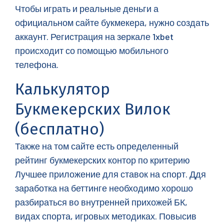
Чтобы играть и реальные деньги а
официальном сайте букмекера, нужно создать
аккаунт. Регистрация на зеркале 1xbet
происходит со помощью мобильного
телефона.
Калькулятор
Букмекерских Вилок
(бесплатно)
Также на том сайте есть определенный
рейтинг букмекерских контор по критерию
Лучшее приложение для ставок на спорт. Ддя
заработка на беттинге необходимо хорошо
разбираться во внутренней прихожей БК,
видах спорта, игровых методиках. Повысив