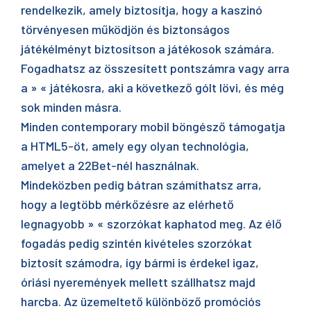
rendelkezik, amely biztosítja, hogy a kaszinó
törvényesen működjön és biztonságos
játékélményt biztosítson a játékosok számára.
Fogadhatsz az összesített pontszámra vagy arra
a » « játékosra, aki a következő gólt lövi, és még
sok minden másra.
Minden contemporary mobil böngésző támogatja
a HTML5-öt, amely egy olyan technológia,
amelyet a 22Bet-nél használnak.
Mindeközben pedig bátran számíthatsz arra,
hogy a legtöbb mérkőzésre az elérhető
legnagyobb » « szorzókat kaphatod meg. Az élő
fogadás pedig szintén kivételes szorzókat
biztosít számodra, így bármi is érdekel igaz,
óriási nyeremények mellett szállhatsz majd
harcba. Az üzemeltető különböző promóciós