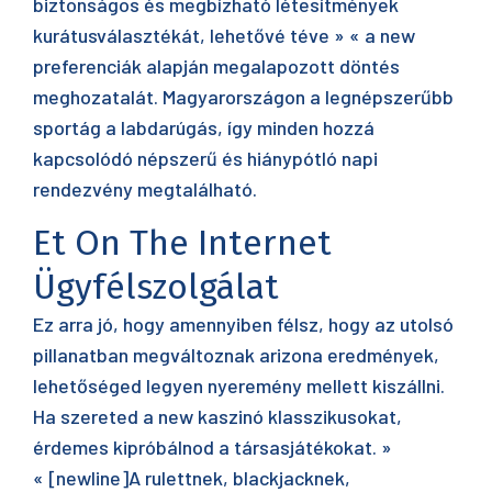
biztonságos és megbízható létesítmények
kurátusválasztékát, lehetővé téve » « a new
preferenciák alapján megalapozott döntés
meghozatalát. Magyarországon a legnépszerűbb
sportág a labdarúgás, így minden hozzá
kapcsolódó népszerű és hiánypótló napi
rendezvény megtalálható.
Et On The Internet
Ügyfélszolgálat
Ez arra jó, hogy amennyiben félsz, hogy az utolsó
pillanatban megváltoznak arizona eredmények,
lehetőséged legyen nyeremény mellett kiszállni.
Ha szereted a new kaszinó klasszikusokat,
érdemes kipróbálnod a társasjátékokat. »
« [newline]A rulettnek, blackjacknek,