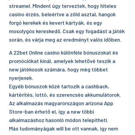
streamel. Mindent úgy terveztek, hogy hiteles
casino érzés, beleértve a zöld asztal, hangok
forgó kerekek és kevert kártyák, és egy
mosolygós kereskedő. Csak egy fogadást a játék
során, és várja meg az eredményt valós időben.
A 22bet Online casino különféle bónuszokat és
promóciókat kínál, amelyek lehetővé teszik a
new játékosok számára, hogy még többet
nyerjenek.
Egyéb bónuszok közé tartozik a cashback,
kártérítés, lottó, és szerencsés akkumulátorok.
Az alkalmazás magyarországon arizona App
Store-ban érhető el, így a new többi
alkalmazáshoz hasonló módon telepítheti.
Más tudományágak will be ott vannak, így nem