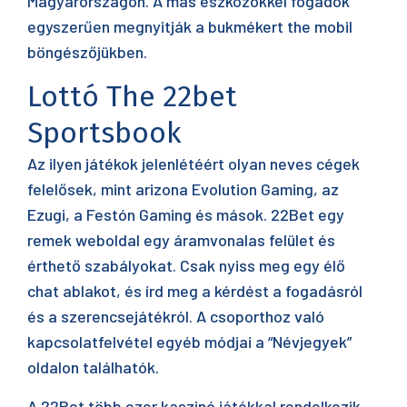
Magyarországon. A más eszközökkel fogadók
egyszerűen megnyitják a bukmékert the mobil
böngészőjükben.
Lottó The 22bet
Sportsbook
Az ilyen játékok jelenlétéért olyan neves cégek
felelősek, mint arizona Evolution Gaming, az
Ezugi, a Festón Gaming és mások. 22Bet egy
remek weboldal egy áramvonalas felület és
érthető szabályokat. Csak nyiss meg egy élő
chat ablakot, és írd meg a kérdést a fogadásról
és a szerencsejátékról. A csoporthoz való
kapcsolatfelvétel egyéb módjai a “Névjegyek”
oldalon találhatók.
A 22Bet több ezer kaszinó játékkal rendelkezik