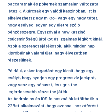
baccaratnak és pókernek számtalan változata
létezik. Akárcsak egy valódi kaszinóban, itt is
elhelyezhetsz egy mikro- vagy egy nagy tétet,
hogy esélyed legyen egy életre szóló
pénzösszegre. Egyszóval a new kaszinó
csúcsminőségű játékot és izgalmas légkört kínál.
Azok a szerencsejátékosok, akik minden nap
kipróbálnak valami újat, nagy élvezetben
részesülnek.
Például, akkor fogadást egy kicsit, hogy egy
esélyt, hogy nyerjen egy progresszív jackpot,
vagy vesz egy bónuszt, és ugrik the
legérdekesebb része the játék.
Az Android os és iOS felhasználók letölthetik a
22Bet alkalmazást, hogy azonnali hozzáférést