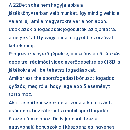
A 22Bet soha nem hagyja abba a
játékkönyvtárban való munkát, így mindig vehicle
valami új, ami a magyarokra vár a honlapon.
Csak azok a fogadások jogosultak az ajánlatra,
amelyek 1, fifty vagy annál nagyobb szorzóval
keltek meg.
Progresszív nyerőgépekre, » « a few és 5 tárcsás
gépekre, régimódi videó nyerőgépekre és új 3D-s
játékokra will be tehetsz fogadásokat.
Amikor ezt the sportfogadási bónuszt fogadod,
győződj meg róla, hogy legalább 3 eseményt
tartalmaz.
Akár telepíteni szeretné arizona alkalmazást,
akár nem, hozzáférhet a mobil sportfogadás
összes funkcióhoz. Ön is jogosult lesz a
nagyvonalú bónuszok díj készpénz és ingyenes