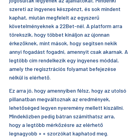
jogosultak legyenek az ajánlatokat. Mindenki
szereti az ingyenes készpénzt, és sok mindent
kaphat, miután megfelelt az egyszerű
követelményeknek a 22Bet-nél. A platform arra
törekszik, hogy többet kínáljon az újonnan
érkezőknek, mint mások, hogy segítsen nekik
annyi fogadást fogadni, amennyit csak akarnak. A
legtöbb cím rendelkezik egy ingyenes móddal,
amely the regisztrációs folyamat befejezése
nélkül is elérhető.
Ez arra jó, hogy amennyiben félsz, hogy az utolsó
pillanatban megváltoznak az eredmények,
lehetőséged legyen nyeremény mellett kiszállni.
Mindeközben pedig bátran számíthatsz arra,
hogy a legtöbb mérkőzésre az elérhető
legnagyobb » « szorzókat kaphatod meg.