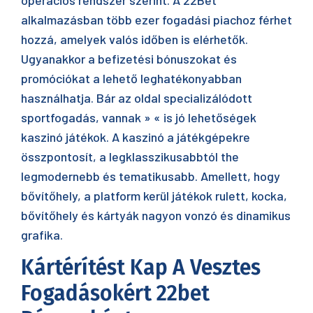
operációs rendszer szerint. A 22Bet
alkalmazásban több ezer fogadási piachoz férhet
hozzá, amelyek valós időben is elérhetők.
Ugyanakkor a befizetési bónuszokat és
promóciókat a lehető leghatékonyabban
használhatja. Bár az oldal specializálódott
sportfogadás, vannak » « is jó lehetőségek
kaszinó játékok. A kaszinó a játékgépekre
összpontosít, a legklasszikusabbtól the
legmodernebb és tematikusabb. Amellett, hogy
bővítőhely, a platform kerül játékok rulett, kocka,
bővítőhely és kártyák nagyon vonzó és dinamikus
grafika.
Kártérítést Kap A Vesztes
Fogadásokért 22bet