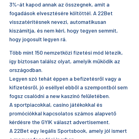
3%-át kapod annak az összegnek, amit a
fogadások elvesztésére költöttél. A 22Bet
visszatérítésnek nevezi, automatikusan
kiszámítja, és nem kéri, hogy tegyen semmit,
hogy jogosult legyen rá.
Több mint 150 nemzetközi fizetési mód létezik,
így biztosan találsz olyat, amelyik működik az
országodban.
Legyen szó tehát éppen a befizetésről vagy a
kifizetésről, jó eséllyel ebből a szempontból sem
fogsz csalódni a new kaszinó felületében.
A sportpiacokkal, casino játékokkal és
promóciókkal kapcsolatos számos alapvető
kérdésre the GYIK választ advertisement.
A 22Bet egy legális Sportsbook, amely jól ismert