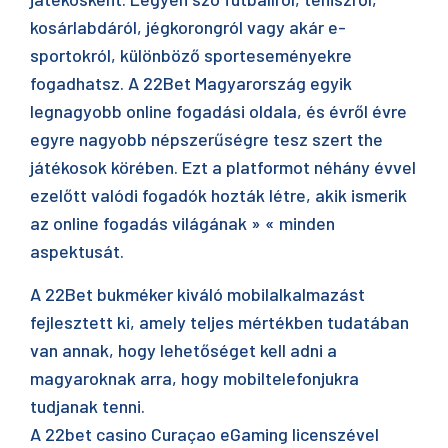
kosárlabdáról, jégkorongról vagy akár e-
sportokról, különböző sporteseményekre
fogadhatsz. A 22Bet Magyarország egyik
legnagyobb online fogadási oldala, és évről évre
egyre nagyobb népszerűségre tesz szert the
játékosok körében. Ezt a platformot néhány évvel
ezelőtt valódi fogadók hozták létre, akik ismerik
az online fogadás világának » « minden
aspektusát.
A 22Bet bukméker kiváló mobilalkalmazást
fejlesztett ki, amely teljes mértékben tudatában
van annak, hogy lehetőséget kell adni a
magyaroknak arra, hogy mobiltelefonjukra
tudjanak tenni.
A 22bet casino Curaçao eGaming licenszével