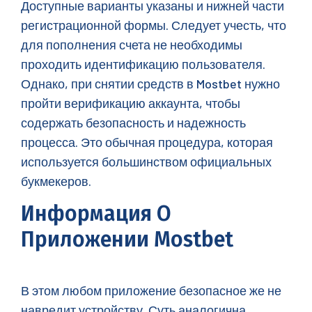
Доступные варианты указаны и нижней части
регистрационной формы. Следует учесть, что
для пополнения счета не необходимы
проходить идентификацию пользователя.
Однако, при снятии средств в Mostbet нужно
пройти верификацию аккаунта, чтобы
содержать безопасность и надежность
процесса. Это обычная процедура, которая
используется большинством официальных
букмекеров.
Информация О
Приложении Mostbet
В этом любом приложение безопасное же не
навредит устройству. Суть аналогична,