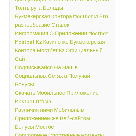
Толтыруға Болады
Букмекерская Контора Mostbet И Его
разнообразие Ставок
Информация О Приложении Mostbet
Mostbet Kz Казино же Букмекерская
Контора Мостбет Кз Официальный
Сайт
Подписывайся На Наш в
Социальных Сетях а Получай
Бонусы!
Скачать Мобильное Приложение
Mostbet Official
Различия ними Мобильным
Приложением же Веб-сайтом
Бонусы Мостбет
Популярные Спортивные моменты