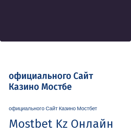
официального Сайт
Казино Мостбе
официального Сайт Казино Мостбет
Mostbet Kz Онлайн