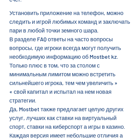
Установить приложение на телефон, можно
следить и игрой любимых команд и заключать
пари в любой точки земного шара.
В разделе FAQ ответы на часто вопросы
вопросы, где игроки всегда могут получить
необходимую информацию об Mostbet kz.
Только плюс в том, что за столом с
минимальным лимитом можно встретить
сильнейшего игрока, тем чем увеличить »
« свой капитал и испытал на нем новая
стратегии.
Да, Mostbet также предлагает целую других
услуг, лучших как ставки на виртуальный
спорт, ставки на киберспорт а игры в казино.
Каждая версия имеет небольшие отличия а