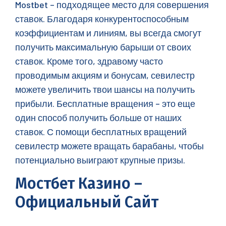
Mostbet – подходящее место для совершения
ставок. Благодаря конкурентоспособным
коэффициентам и линиям, вы всегда смогут
получить максимальную барыши от своих
ставок. Кроме того, здравому часто
проводимым акциям и бонусам, севилестр
можете увеличить твои шансы на получить
прибыли. Бесплатные вращения – это еще
один способ получить больше от наших
ставок. С помощи бесплатных вращений
севилестр можете вращать барабаны, чтобы
потенциально выиграют крупные призы.
Мостбет Казино –
Официальный Сайт