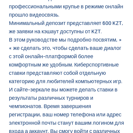
профессиональными крупье в режиме онлайн
прошло видеосвязь.
Минимальный депозит представляет 600 KZT,
же заявки на кэшаут доступны от KZT.
В этом руководстве мы подробно посвятим, »
« же сделать это, чтобы сделать ваше диалог
с этой онлайн-платформой более
комфортным же удобным. Киберспортивные
ставки представляют собой отдельную
категорию для любителей компьютерных игр.
И сайте-зеркале вы можете делать ставки в
результаты различных турниров и
чемпионатов. Время завершения
регистрации, ваш номер телефона или адрес
электронной почты станут вашим логином для
входа а аккаунт. Вы смогу войти с различных