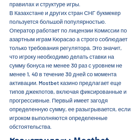
правилах и структуре игры.
В Казахстане и других стран СНГ букмекер
пользуется большой популярностью.
Оператор работает по лицензии Комиссии по
азартным играм Кюрасао а строго соблюдает
только требования регулятора. Это значит,
что игроку необходимо делать ставки на
сумму бонуса не менее 30 раз с уровнем не
менее 1, 40 в течение 30 дней со момента
активации. Mostbet казино предлагает еще
типов джекпотов, включая фиксированные и
прогрессивные. Первый имеет загодя
определенную сумму, ее разыгрывается, если
игроком выполняются определенные
обстоятельства.