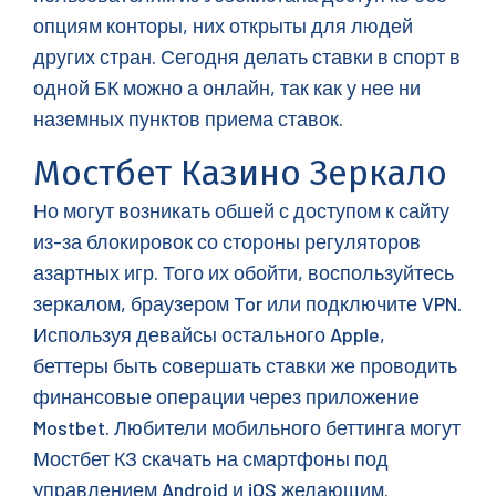
опциям конторы, них открыты для людей
других стран. Сегодня делать ставки в спорт в
одной БК можно а онлайн, так как у нее ни
наземных пунктов приема ставок.
Мостбет Казино Зеркало
Но могут возникать обшей с доступом к сайту
из-за блокировок со стороны регуляторов
азартных игр. Того их обойти, воспользуйтесь
зеркалом, браузером Tor или подключите VPN.
Используя девайсы остального Apple,
беттеры быть совершать ставки же проводить
финансовые операции через приложение
Mostbet. Любители мобильного беттинга могут
Мостбет КЗ скачать на смартфоны под
управлением Android и iOS желающим.