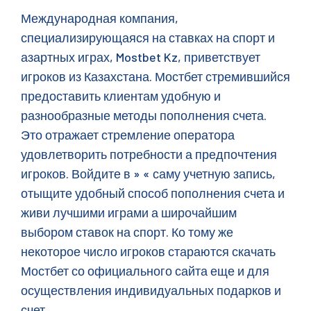
Международная компания,
специализирующаяся на ставках на спорт и
азартных играх, Mostbet Kz, приветствует
игроков из Казахстана. Мостбет стремившийся
предоставить клиентам удобную и
разнообразные методы пополнения счета.
Это отражает стремление оператора
удовлетворить потребности а предпочтения
игроков. Войдите в » « саму учетную запись,
отыщите удобный способ пополнения счета и
живи лучшими играми а широчайшим
выбором ставок на спорт. Ко тому же
некоторое число игроков стараются скачать
Мостбет со официального сайта еще и для
осуществления индивидуальных подарков и
счет.