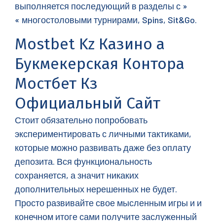
выполняется последующий в разделы с »
« многостоловыми турнирами, Spins, Sit&Go.
Mostbet Kz Казино а
Букмекерская Контора
Мостбет Кз
Официальный Сайт
Стоит обязательно попробовать
экспериментировать с личными тактиками,
которые можно развивать даже без оплату
депозита. Вся функциональность
сохраняется, а значит никаких
дополнительных нерешенных не будет.
Просто развивайте свое мысленным игры и и
конечном итоге сами получите заслуженный