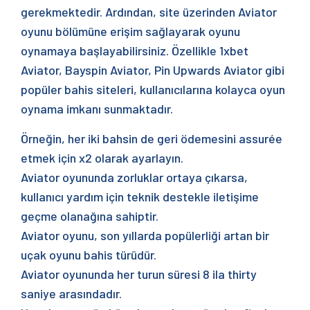
gerekmektedir. Ardından, site üzerinden Aviator
oyunu bölümüne erişim sağlayarak oyunu
oynamaya başlayabilirsiniz. Özellikle 1xbet
Aviator, Bayspin Aviator, Pin Upwards Aviator gibi
popüler bahis siteleri, kullanıcılarına kolayca oyun
oynama imkanı sunmaktadır.
Örneğin, her iki bahsin de geri ödemesini assurée
etmek için x2 olarak ayarlayın.
Aviator oyununda zorluklar ortaya çıkarsa,
kullanıcı yardım için teknik destekle iletişime
geçme olanağına sahiptir.
Aviator oyunu, son yıllarda popülerliği artan bir
uçak oyunu bahis türüdür.
Aviator oyununda her turun süresi 8 ila thirty
saniye arasındadır.