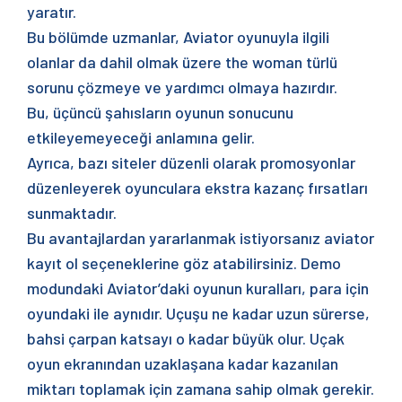
yaratır.
Bu bölümde uzmanlar, Aviator oyunuyla ilgili
olanlar da dahil olmak üzere the woman türlü
sorunu çözmeye ve yardımcı olmaya hazırdır.
Bu, üçüncü şahısların oyunun sonucunu
etkileyemeyeceği anlamına gelir.
Ayrıca, bazı siteler düzenli olarak promosyonlar
düzenleyerek oyunculara ekstra kazanç fırsatları
sunmaktadır.
Bu avantajlardan yararlanmak istiyorsanız aviator
kayıt ol seçeneklerine göz atabilirsiniz. Demo
modundaki Aviator’daki oyunun kuralları, para için
oyundaki ile aynıdır. Uçuşu ne kadar uzun sürerse,
bahsi çarpan katsayı o kadar büyük olur. Uçak
oyun ekranından uzaklaşana kadar kazanılan
miktarı toplamak için zamana sahip olmak gerekir.