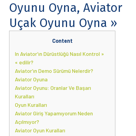
Oyunu Oyna, Aviator
Uçak Oyunu Oyna »
Content
In Aviator’ın Dürüstlüğü Nasıl Kontrol »
« edilir?
Aviator’ın Demo Sürümü Nelerdir?
Aviator Oyuna
Aviator Oyunu: Oranlar Ve Başarı
Kuralları
Oyun Kuralları
Aviator Giriş Yapamıyorum Neden
Açılmıyor?
Aviator Oyun Kuralları