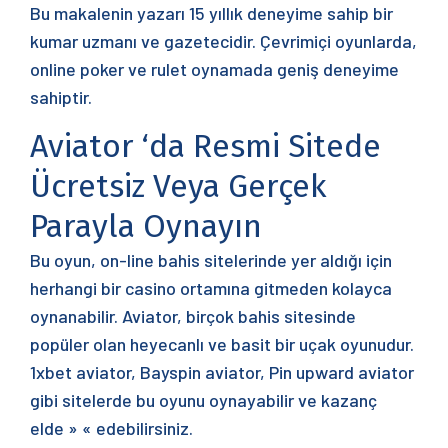
Bu makalenin yazarı 15 yıllık deneyime sahip bir
kumar uzmanı ve gazetecidir. Çevrimiçi oyunlarda,
online poker ve rulet oynamada geniş deneyime
sahiptir.
Aviator ‘da Resmi Sitede
Ücretsiz Veya Gerçek
Parayla Oynayın
Bu oyun, on-line bahis sitelerinde yer aldığı için
herhangi bir casino ortamına gitmeden kolayca
oynanabilir. Aviator, birçok bahis sitesinde
popüler olan heyecanlı ve basit bir uçak oyunudur.
1xbet aviator, Bayspin aviator, Pin upward aviator
gibi sitelerde bu oyunu oynayabilir ve kazanç
elde » « edebilirsiniz.