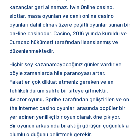
kazançlar geri alınamaz. 1win Online casino,
slotlar, masa oyunları ve canlı online casino
oyunları dahil olmak üzere çeşitli oyunlar sunan bir
on-line casinodur. Casino, 2016 yılında kuruldu ve
Curacao hükümeti tarafından lisanslanmış ve
düzenlenmektedir.
Hiçbir şey kazanamayacağınız günler vardır ve
böyle zamanlarda hile paranoyası artar.
Fakat en çok dikkat etmeniz gereken ve en
tehlikeli durum sahte bir siteye gitmektir.
Aviator oyunu, Spribe tarafından geliştirilen ve on
the internet casino oyunları arasında popüler bir
yer edinen yenilikçi bir oyun olarak öne çıkıyor.
Bir oyunun arkasında bıraktığı görüşün çoğunlukla
olumlu olduğunu belirtmek gerekir.