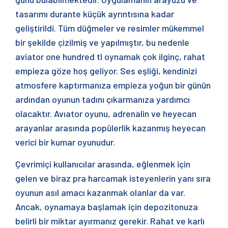
tasarımı durante küçük ayrıntısına kadar
geliştirildi. Tüm düğmeler ve resimler mükemmel
bir şekilde çizilmiş ve yapılmıştır, bu nedenle
aviator one hundred tl oynamak çok ilginç, rahat
empieza göze hoş geliyor. Ses eşliği, kendinizi
atmosfere kaptırmanıza empieza yoğun bir günün
ardından oyunun tadını çıkarmanıza yardımcı
olacaktır. Avıator oyunu, adrenalin ve heyecan
arayanlar arasında popülerlik kazanmış heyecan
verici bir kumar oyunudur.
Çevrimiçi kullanıcılar arasında, eğlenmek için
gelen ve biraz pra harcamak isteyenlerin yanı sıra
oyunun asıl amacı kazanmak olanlar da var.
Ancak, oynamaya başlamak için depozitonuza
belirli bir miktar ayırmanız gerekir. Rahat ve karlı