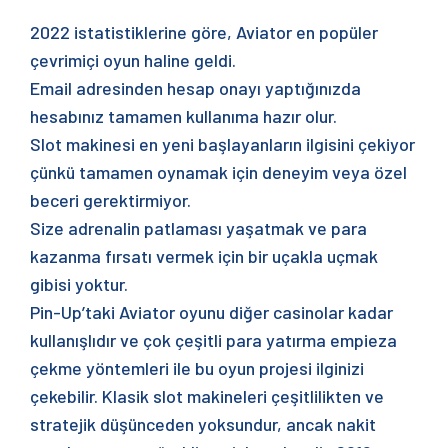
2022 istatistiklerine göre, Aviator en popüler
çevrimiçi oyun haline geldi.
Email adresinden hesap onayı yaptığınızda
hesabınız tamamen kullanıma hazır olur.
Slot makinesi en yeni başlayanların ilgisini çekiyor
çünkü tamamen oynamak için deneyim veya özel
beceri gerektirmiyor.
Size adrenalin patlaması yaşatmak ve para
kazanma fırsatı vermek için bir uçakla uçmak
gibisi yoktur.
Pin-Up’taki Aviator oyunu diğer casinolar kadar
kullanışlıdır ve çok çeşitli para yatırma empieza
çekme yöntemleri ile bu oyun projesi ilginizi
çekebilir. Klasik slot makineleri çeşitlilikten ve
stratejik düşünceden yoksundur, ancak nakit