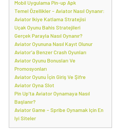
Mobil Uygulama Pin-up Apk
Temel Özellikler – Aviator Nasıl Oynanır:
Aviator Ikiye Katlama Stratejisi
Uçak Oyunu Bahis Stratejileri
Gerçek Parayla Nasıl Oynanır?
Aviator Oyununa Nasıl Kayıt Olunur
Aviator’a Benzer Crash Oyunları
Aviator Oyunu Bonusları Ve
Promosyonları
Aviator Oyunu İçin Giriş Ve Şifre
Aviator Oyna Slot
Pin Up’ta Aviator Oynamaya Nasıl
Başlanır?
Aviator Game – Spribe Oynamak Için En
Iyi Siteler