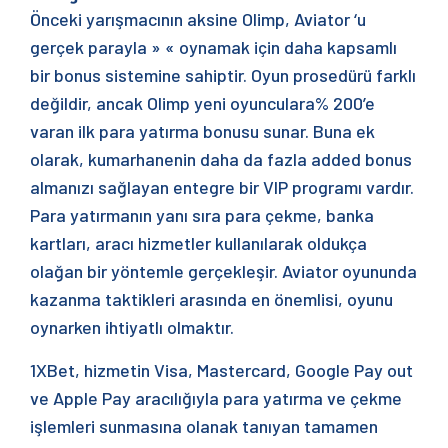
Önceki yarışmacının aksine Olimp, Aviator ‘u
gerçek parayla » « oynamak için daha kapsamlı
bir bonus sistemine sahiptir. Oyun prosedürü farklı
değildir, ancak Olimp yeni oyunculara% 200’e
varan ilk para yatırma bonusu sunar. Buna ek
olarak, kumarhanenin daha da fazla added bonus
almanızı sağlayan entegre bir VIP programı vardır.
Para yatırmanın yanı sıra para çekme, banka
kartları, aracı hizmetler kullanılarak oldukça
olağan bir yöntemle gerçekleşir. Aviator oyununda
kazanma taktikleri arasında en önemlisi, oyunu
oynarken ihtiyatlı olmaktır.
1XBet, hizmetin Visa, Mastercard, Google Pay out
ve Apple Pay aracılığıyla para yatırma ve çekme
işlemleri sunmasına olanak tanıyan tamamen