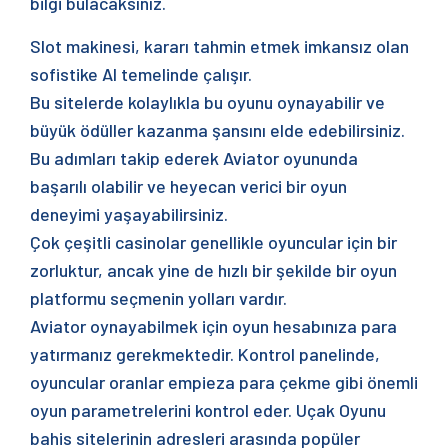
bilgi bulacaksınız.
Slot makinesi, kararı tahmin etmek imkansız olan
sofistike AI temelinde çalışır.
Bu sitelerde kolaylıkla bu oyunu oynayabilir ve
büyük ödüller kazanma şansını elde edebilirsiniz.
Bu adımları takip ederek Aviator oyununda
başarılı olabilir ve heyecan verici bir oyun
deneyimi yaşayabilirsiniz.
Çok çeşitli casinolar genellikle oyuncular için bir
zorluktur, ancak yine de hızlı bir şekilde bir oyun
platformu seçmenin yolları vardır.
Aviator oynayabilmek için oyun hesabınıza para
yatırmanız gerekmektedir. Kontrol panelinde,
oyuncular oranlar empieza para çekme gibi önemli
oyun parametrelerini kontrol eder. Uçak Oyunu
bahis sitelerinin adresleri arasında popüler