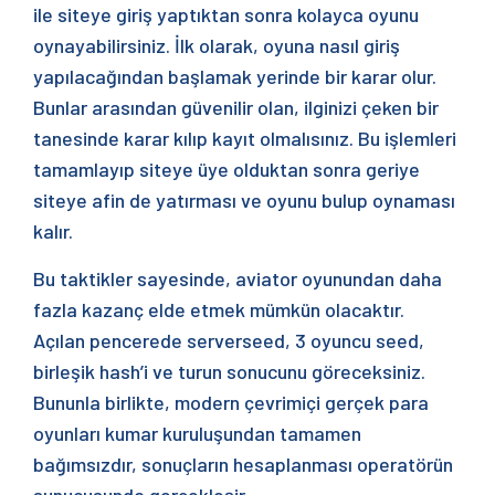
ile siteye giriş yaptıktan sonra kolayca oyunu
oynayabilirsiniz. İlk olarak, oyuna nasıl giriş
yapılacağından başlamak yerinde bir karar olur.
Bunlar arasından güvenilir olan, ilginizi çeken bir
tanesinde karar kılıp kayıt olmalısınız. Bu işlemleri
tamamlayıp siteye üye olduktan sonra geriye
siteye afin de yatırması ve oyunu bulup oynaması
kalır.
Bu taktikler sayesinde, aviator oyunundan daha
fazla kazanç elde etmek mümkün olacaktır.
Açılan pencerede serverseed, 3 oyuncu seed,
birleşik hash’i ve turun sonucunu göreceksiniz.
Bununla birlikte, modern çevrimiçi gerçek para
oyunları kumar kuruluşundan tamamen
bağımsızdır, sonuçların hesaplanması operatörün