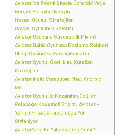
Aviator ‘da Resmi Sitede Ücretsiz Veya
Gerçek Parayla Oynayın
Havacı Oyunu: Stratejiler
Havacı Oyununun Galerisi
Aviator Oyununa Güvenebilir Miyim?
Aviator Bahis Oyununa Başlama Rehberi
Olimp Casino’da Para Içinaviator
Aviator Oyunu: Özellikler, Kurallar,
Stratejiler
Aviator Indir: Computer, Mac, Android,
Ios
Aviator Oyunu İle Kazanılan Ödüller
Geleceğe Kademeli Erişim: Aviator –
Yarının Fırsatlarının Olduğu Yer
Gizleniyor
Aviator’daki En Yüksek Oran Nedir?