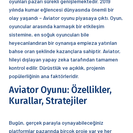
oyunları pazarı sürekli genişlemektedir. 2019
yılında kumar eğlencesi dünyasında önemli bir
olay yaşandı – Aviator oyunu piyasaya çıktı. Oyun,
oyuncular arasında karmaşık bir etkileşim
sistemine, en soğuk oyuncuları bile
heyecanlandıran bir oynanışa empieza yatırılan
bahse oran şeklinde kazançlara sahiptir. Aviator,
hileyi dışlayan yapay zeka tarafından tamamen
kontrol edilir. Dürüstlük ve açıklık, projenin
popülerliğinin ana faktörleridir.
Aviator Oyunu: Özellikler,
Kurallar, Stratejiler
Bugün, gerçek parayla oynayabileceğiniz
platformlar pazarında birçok proje var ve her