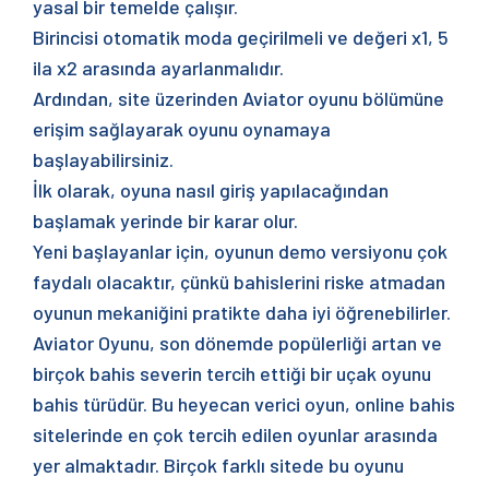
yasal bir temelde çalışır.
Birincisi otomatik moda geçirilmeli ve değeri x1, 5
ila x2 arasında ayarlanmalıdır.
Ardından, site üzerinden Aviator oyunu bölümüne
erişim sağlayarak oyunu oynamaya
başlayabilirsiniz.
İlk olarak, oyuna nasıl giriş yapılacağından
başlamak yerinde bir karar olur.
Yeni başlayanlar için, oyunun demo versiyonu çok
faydalı olacaktır, çünkü bahislerini riske atmadan
oyunun mekaniğini pratikte daha iyi öğrenebilirler.
Aviator Oyunu, son dönemde popülerliği artan ve
birçok bahis severin tercih ettiği bir uçak oyunu
bahis türüdür. Bu heyecan verici oyun, online bahis
sitelerinde en çok tercih edilen oyunlar arasında
yer almaktadır. Birçok farklı sitede bu oyunu