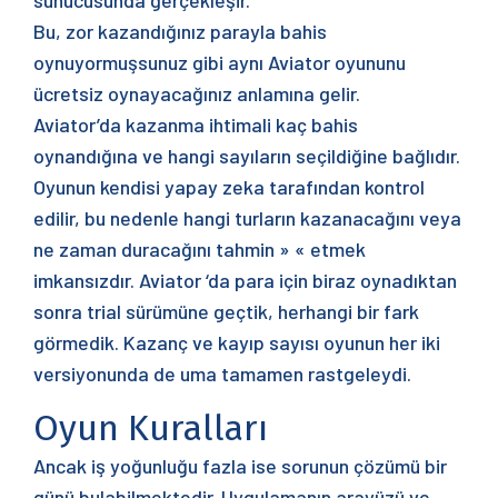
sunucusunda gerçekleşir.
Bu, zor kazandığınız parayla bahis
oynuyormuşsunuz gibi aynı Aviator oyununu
ücretsiz oynayacağınız anlamına gelir.
Aviator’da kazanma ihtimali kaç bahis
oynandığına ve hangi sayıların seçildiğine bağlıdır.
Oyunun kendisi yapay zeka tarafından kontrol
edilir, bu nedenle hangi turların kazanacağını veya
ne zaman duracağını tahmin » « etmek
imkansızdır. Aviator ‘da para için biraz oynadıktan
sonra trial sürümüne geçtik, herhangi bir fark
görmedik. Kazanç ve kayıp sayısı oyunun her iki
versiyonunda de uma tamamen rastgeleydi.
Oyun Kuralları
Ancak iş yoğunluğu fazla ise sorunun çözümü bir
günü bulabilmektedir. Uygulamanın arayüzü ve