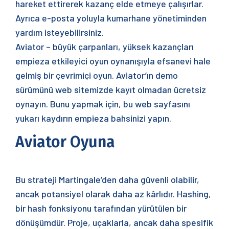
hareket ettirerek kazanç elde etmeye çalışırlar.
Ayrıca e-posta yoluyla kumarhane yönetiminden
yardım isteyebilirsiniz.
Aviator – büyük çarpanları, yüksek kazançları
empieza etkileyici oyun oynanışıyla efsanevi hale
gelmiş bir çevrimiçi oyun. Aviator’ın demo
sürümünü web sitemizde kayıt olmadan ücretsiz
oynayın. Bunu yapmak için, bu web sayfasını
yukarı kaydırın empieza bahsinizi yapın.
Aviator Oyuna
Bu strateji Martingale’den daha güvenli olabilir,
ancak potansiyel olarak daha az kârlıdır. Hashing,
bir hash fonksiyonu tarafından yürütülen bir
dönüşümdür. Proje, uçaklarla, ancak daha spesifik