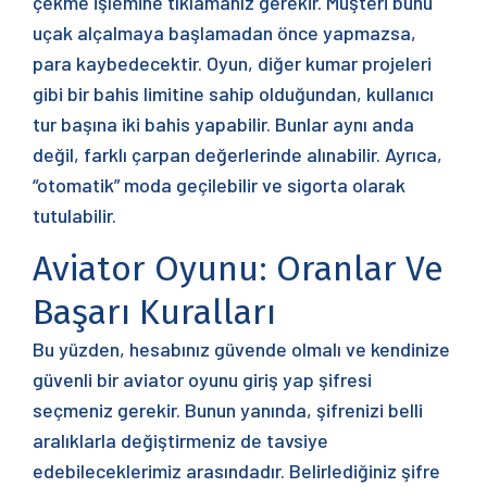
çekme işlemine tıklamanız gerekir. Müşteri bunu
uçak alçalmaya başlamadan önce yapmazsa,
para kaybedecektir. Oyun, diğer kumar projeleri
gibi bir bahis limitine sahip olduğundan, kullanıcı
tur başına iki bahis yapabilir. Bunlar aynı anda
değil, farklı çarpan değerlerinde alınabilir. Ayrıca,
“otomatik” moda geçilebilir ve sigorta olarak
tutulabilir.
Aviator Oyunu: Oranlar Ve
Başarı Kuralları
Bu yüzden, hesabınız güvende olmalı ve kendinize
güvenli bir aviator oyunu giriş yap şifresi
seçmeniz gerekir. Bunun yanında, şifrenizi belli
aralıklarla değiştirmeniz de tavsiye
edebileceklerimiz arasındadır. Belirlediğiniz şifre