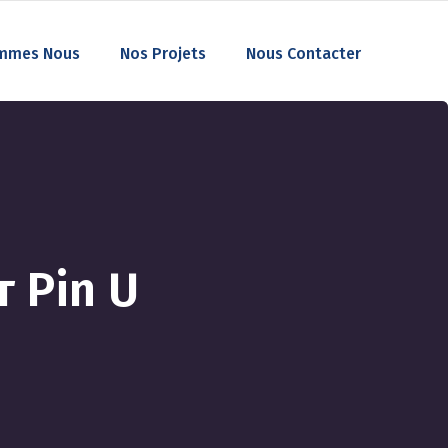
mmes Nous
Nos Projets
Nous Contacter
 Pin U