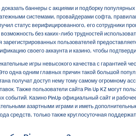
 доказать баннеры с акциями и подборку популярных 
тежными системами, провайдерами софта, правилам
лучил статус верифицированного, его сотрудники пр
я возможность без каких-либо трудностей использова
ля зарегистрированных пользователей предоставляет
ификацию своего аккаунта и казино, чтобы подтверди
екательные игры невысокого качества с гарантией че
то одна одним главных причин такой большой попул
тана получат доступ нему тому самому огромному ас
вок. Также пользователи сайта Pin Up KZ могут поль
ых событий. Казино PinUp официальный сайт и рабоче
тельными азартными играми и иметь дополнительные
ода средств, только также круглосуточная поддержат