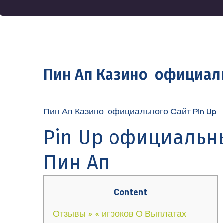
Пин Ап Казино ️ официал
Пин Ап Казино ️ официального Сайт Pin Up
Pin Up официальн
Пин Ап
Content
Отзывы » « игроков О Выплатах