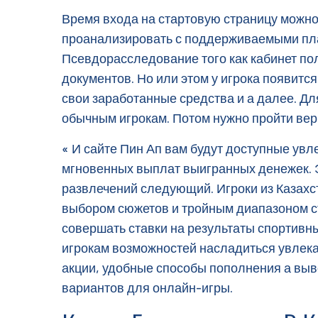
Время входа на стартовую страницу можно
проанализировать с поддерживаемыми пла
Псевдорасследование того как кабинет по
документов. Но или этом у игрока появитс
свои заработанные средства и а далее. Д
обычным игрокам. Потом нужно пройти вер
« И сайте Пин Ап вам будут доступные увл
мгновенных выплат выигранных денежек. Э
развлечений следующий. Игроки из Казахс
выбором сюжетов и тройным диапазоном ста
совершать ставки на результаты спортивн
игрокам возможностей насладиться увлека
акции, удобные способы пополнения а выв
вариантов для онлайн-игры.