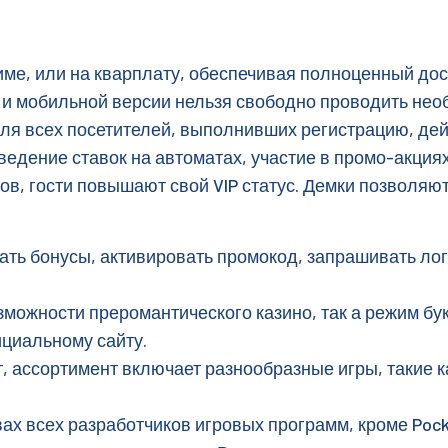
ме, или на кварплату, обеспечивая полноценный дос
 и мобильной версии нельзя свободно проводить нео
Для всех посетителей, выполнивших регистрацию, дей
роведение ставок на автоматах, участие в промо-акци
, гости повышают свой VIP статус. Демки позволяю
ать бонусы, активировать промокод, запрашивать лог
зможности преромантического казино, так а режим бук
циальному сайту.
, ассортимент включает разнообразные игры, такие к
ах всех разработчиков игровых программ, кроме Pock