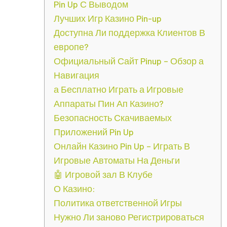
Pin Up С Выводом
Лучших Игр Казино Pin-up
Доступна Ли поддержка Клиентов В
европе?
Официальный Сайт Pinup – Обзор а
Навигация
а Бесплатно Играть а Игровые
Аппараты Пин Ап Казино?
Безопасность Скачиваемых
Приложений Pin Up
Онлайн Казино Pin Up – Играть В
Игровые Автоматы На Деньги
🤖 Игровой зал В Клубе
О Казино:
Политика ответственной Игры
Нужно Ли заново Регистрироваться