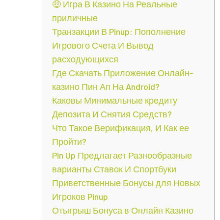
🤑 Игра В Казино На Реальные
приличные
Транзакции В Pinup: Пополнение
Игрового Счета И Вывод
расходующихся
Где Скачать Приложение Онлайн-
казино Пин Ап На Android?
Каковы Минимальные кредиту
Депозита И Снятия Средств?
Что Такое Верификация, И Как ее
Пройти?
Pin Up Предлагает Разнообразные
варианты Ставок И Спортбуки
Приветственные Бонусы для Новых
Игроков Pinup
Отыгрыш Бонуса в Онлайн Казино