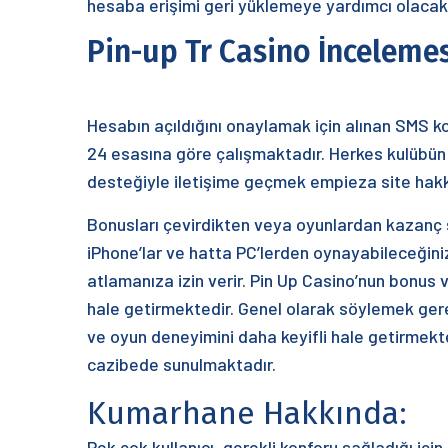
hesaba erişimi geri yüklemeye yardımcı olacak 
Pin-up Tr Casino İnceleme
Hesabın açıldığını onaylamak için alınan SMS ko
24 esasına göre çalışmaktadır. Herkes kulübün p
desteğiyle iletişime geçmek empieza site hakk
Bonusları çevirdikten veya oyunlardan kazanç s
iPhone’lar ve hatta PC’lerden oynayabileceğiniz
atlamanıza izin verir. Pin Up Casino’nun bonus
hale getirmektedir. Genel olarak söylemek ger
ve oyun deneyimini daha keyifli hale getirmekte
cazibede sunulmaktadır.
Kumarhane Hakkında:
Pek çok kullanıcı, gerekli konforu sağladığı iç