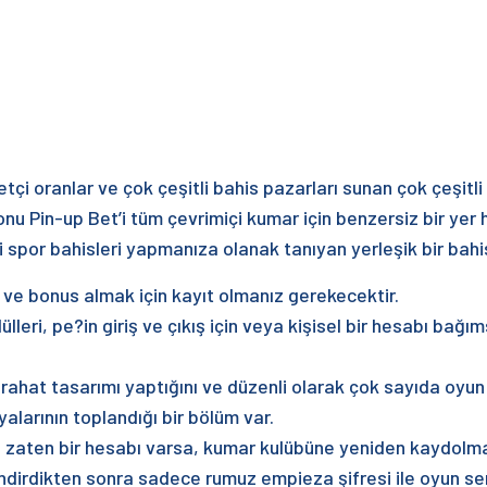
çi oranlar ve çok çeşitli bahis pazarları sunan çok çeşitli
nu Pin-up Bet’i tüm çevrimiçi kumar için benzersiz bir yer 
 spor bahisleri yapmanıza olanak tanıyan yerleşik bir bahis
ve bonus almak için kayıt olmanız gerekecektir.
leri, pe?in giriş ve çıkış için veya kişisel bir hesabı bağ
en rahat tasarımı yaptığını ve düzenli olarak çok sayıda oyun
alarının toplandığı bir bölüm var.
zaten bir hesabı varsa, kumar kulübüne yeniden kaydolmal
ndirdikten sonra sadece rumuz empieza şifresi ile oyun servi