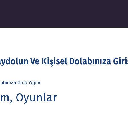
ydolun Ve Kişisel Dolabınıza Giri
bınıza Giriş Yapın️
im, Oyunlar