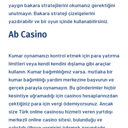
yaygın bakara stratejilerini okumanız gerektiğini
unutmayın. Bakara strateji çizelgelerini
yazdırabilir ve bir oyun içinde kullanabilirsiniz.
Ab Casino
Kumar oynamanızı kontrol etmek için para yatırma
limitleri veya kendi kendini dışlama gibi araçlar
kullanın. Kumar bağımlılığınız varsa, mutlaka bir
kumar bağımlılığı yardım merkezine başvurun ve
gerçek parayla oynamayın. Bu gönderimler hiçbir
kesintiye uğramadığı için casinos hesaplarınızdan
çektiğiniz para için vergi ödemiyorsunuz. Ancak
size Türk online casinosu hizmeti veren yurtdışı
merkezli online casino sitesi, bulunduğu ve
çalıştığı ülkeye vergisini ödemek zorundadır.