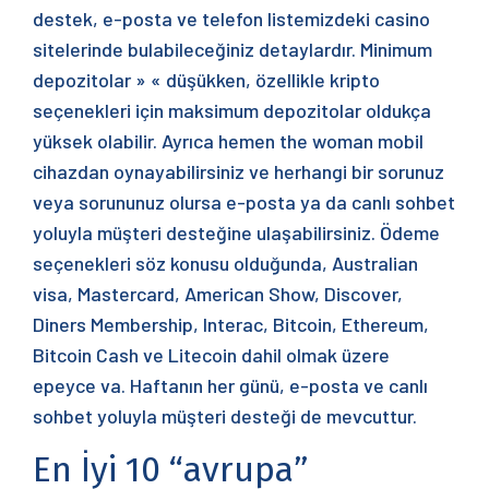
destek, e-posta ve telefon listemizdeki casino
sitelerinde bulabileceğiniz detaylardır. Minimum
depozitolar » « düşükken, özellikle kripto
seçenekleri için maksimum depozitolar oldukça
yüksek olabilir. Ayrıca hemen the woman mobil
cihazdan oynayabilirsiniz ve herhangi bir sorunuz
veya sorununuz olursa e-posta ya da canlı sohbet
yoluyla müşteri desteğine ulaşabilirsiniz. Ödeme
seçenekleri söz konusu olduğunda, Australian
visa, Mastercard, American Show, Discover,
Diners Membership, Interac, Bitcoin, Ethereum,
Bitcoin Cash ve Litecoin dahil olmak üzere
epeyce va. Haftanın her günü, e-posta ve canlı
sohbet yoluyla müşteri desteği de mevcuttur.
En İyi 10 “avrupa”