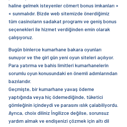
haline gelmek isteyenler cömert bonus imkanları »
« sunmalıdır. Bizde web sitemizde önerdiğimiz
tüm casinoların sadakat programı ve geniş bonus
seçenekleri ile hizmet verdiğinden emin olarak
çalışıyoruz.
Bugün binlerce kumarhane bakara oyunları
sunuyor ve the girl gün yeni oyun siteleri açılıyor.
Para yatırma ve bahis limitleri kumarhanelerin
sorumlu oyun konusundaki en önemli adımlarından
bazılarıdır.
Geçmişte, bir kumarhane yavaş ödeme
yaptığında veya hiç ödemediğinde, tüketici
gömleğinin içindeydi ve parasını ıslık çalabiliyordu.
Ayrıca, choix diliniz İngilizce değilse, sorunsuz
yardım almak ve endişenizi çözmek için altı dil