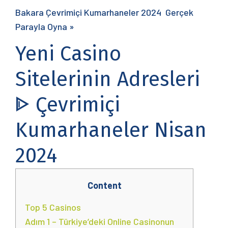
Bakara Çevrimiçi Kumarhaneler 2024 ️ Gerçek
Parayla Oyna »
Yeni Casino
Sitelerinin Adresleri
ᐈ Çevrimiçi
Kumarhaneler Nisan
2024
Content
Top 5 Casinos
Adım 1 – Türkiye’deki Online Casinonun