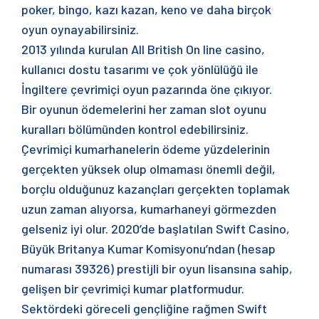
poker, bingo, kazı kazan, keno ve daha birçok
oyun oynayabilirsiniz.
2013 yılında kurulan All British On line casino,
kullanıcı dostu tasarımı ve çok yönlülüğü ile
İngiltere çevrimiçi oyun pazarında öne çıkıyor.
Bir oyunun ödemelerini her zaman slot oyunu
kuralları bölümünden kontrol edebilirsiniz.
Çevrimiçi kumarhanelerin ödeme yüzdelerinin
gerçekten yüksek olup olmaması önemli değil,
borçlu olduğunuz kazançları gerçekten toplamak
uzun zaman alıyorsa, kumarhaneyi görmezden
gelseniz iyi olur. 2020’de başlatılan Swift Casino,
Büyük Britanya Kumar Komisyonu’ndan (hesap
numarası 39326) prestijli bir oyun lisansına sahip,
gelişen bir çevrimiçi kumar platformudur.
Sektördeki göreceli gençliğine rağmen Swift