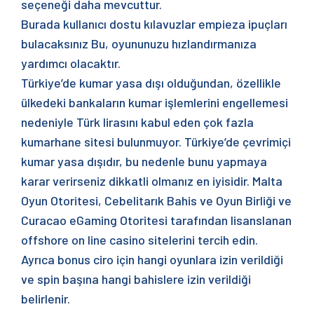
seçeneği daha mevcuttur.
Burada kullanıcı dostu kılavuzlar empieza ipuçları
bulacaksınız Bu, oyununuzu hızlandırmanıza
yardımcı olacaktır.
Türkiye’de kumar yasa dışı olduğundan, özellikle
ülkedeki bankaların kumar işlemlerini engellemesi
nedeniyle Türk lirasını kabul eden çok fazla
kumarhane sitesi bulunmuyor. Türkiye’de çevrimiçi
kumar yasa dışıdır, bu nedenle bunu yapmaya
karar verirseniz dikkatli olmanız en iyisidir. Malta
Oyun Otoritesi, Cebelitarık Bahis ve Oyun Birliği ve
Curacao eGaming Otoritesi tarafından lisanslanan
offshore on line casino sitelerini tercih edin.
Ayrıca bonus ciro için hangi oyunlara izin verildiği
ve spin başına hangi bahislere izin verildiği
belirlenir.