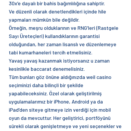
30x’e dayalı bir bahis bağımlılığına sahiptir.
Ve düzenli olarak denetlendikleri içinde hile
yapmaları mümkün bile değildir.
Örneğin, meşru olduklarının ve RNG’leri (Rastgele
Sayı Üreteçleri) kullandıklarının garantisi
olduğundan, her zaman lisanslı ve düzenlemeye
tabi kumarhaneleri tercih etmelisiniz.
Yavaş yavaş kazanmak istiyorsanız u zaman
kesinlikle baccarat denemelisiniz.
Tüm bunları göz önüne aldığınızda weil casino
seçiminizi daha bilinçli bir şekilde
yapabileceksiniz. Özel olarak geliştirilmiş
uygulamalarımız bir iPhone, Android ya da
iPad’den siteye gitmeye izin verdiği için mobil
oyun da mevcuttur. Her geliştirici, portföyünü
sürekli olarak genişletmeye ve yeni seçenekler ve