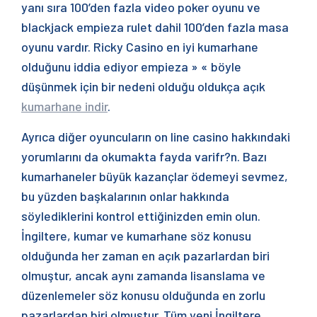
yanı sıra 100’den fazla video poker oyunu ve
blackjack empieza rulet dahil 100’den fazla masa
oyunu vardır. Ricky Casino en iyi kumarhane
olduğunu iddia ediyor empieza » « böyle
düşünmek için bir nedeni olduğu oldukça açık
kumarhane indir
.
Ayrıca diğer oyuncuların on line casino hakkındaki
yorumlarını da okumakta fayda varifr?n. Bazı
kumarhaneler büyük kazançlar ödemeyi sevmez,
bu yüzden başkalarının onlar hakkında
söylediklerini kontrol ettiğinizden emin olun.
İngiltere, kumar ve kumarhane söz konusu
olduğunda her zaman en açık pazarlardan biri
olmuştur, ancak aynı zamanda lisanslama ve
düzenlemeler söz konusu olduğunda en zorlu
pazarlardan biri olmuştur. Tüm yeni İngiltere