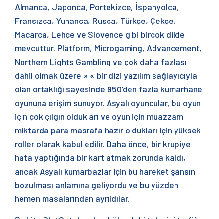
Almanca, Japonca, Portekizce, İspanyolca,
Fransızca, Yunanca, Rusça, Türkçe, Çekçe,
Macarca, Lehçe ve Slovence gibi birçok dilde
mevcuttur. Platform, Microgaming, Advancement,
Northern Lights Gambling ve çok daha fazlası
dahil olmak üzere » « bir dizi yazılım sağlayıcıyla
olan ortaklığı sayesinde 950’den fazla kumarhane
oyununa erişim sunuyor. Asyalı oyuncular, bu oyun
için çok çılgın oldukları ve oyun için muazzam
miktarda para masrafa hazır oldukları için yüksek
roller olarak kabul edilir. Daha önce, bir krupiye
hata yaptığında bir kart atmak zorunda kaldı,
ancak Asyalı kumarbazlar için bu hareket şansın
bozulması anlamına geliyordu ve bu yüzden
hemen masalarından ayrıldılar.