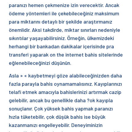
paranızı hemen çekmenize izin verecektir. Ancak
ödeme yöntemleri ile çekebileceğiniz maksimum
para miktarını detaylı bir şekilde araştırmanız
önemlidir. Aksi takdirde, miktar sınırları nedeniyle
sıkıntılar yaşayabilirsiniz. Örneğin, ülkemizdeki
herhangi bir bankadan dakikalar içerisinde pra
transferi yaparak on the internet bahis sitelerinde
eğlenebileceğinizi düşünün.
Asla » « kaybetmeyi göze alabileceğinizden daha
fazla parayla bahis oynamamalısınız. Kayıplarınızı
telafi etmek amacıyla bahislerinizi artırmak cazip
gelebilir, ancak bu genellikle daha ?ok kayıpla
sonuçlanır. Çok yüksek bahis yapmak paranızı
hızla tüketebilir, çok düşük bahis ise büyük
kazanmanızı engelleyebilir. Deneyiminizin