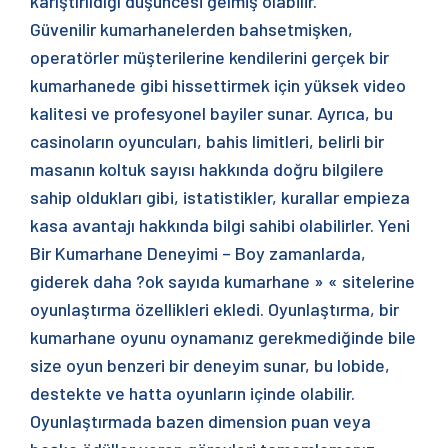
karıştırıldığı düşüncesi gelmiş olabilir.
Güvenilir kumarhanelerden bahsetmişken,
operatörler müşterilerine kendilerini gerçek bir
kumarhanede gibi hissettirmek için yüksek video
kalitesi ve profesyonel bayiler sunar. Ayrıca, bu
casinoların oyuncuları, bahis limitleri, belirli bir
masanın koltuk sayısı hakkında doğru bilgilere
sahip oldukları gibi, istatistikler, kurallar empieza
kasa avantajı hakkında bilgi sahibi olabilirler. Yeni
Bir Kumarhane Deneyimi – Boy zamanlarda,
giderek daha ?ok sayıda kumarhane » « sitelerine
oyunlaştırma özellikleri ekledi. Oyunlaştırma, bir
kumarhane oyunu oynamanız gerekmediğinde bile
size oyun benzeri bir deneyim sunar, bu lobide,
destekte ve hatta oyunların içinde olabilir.
Oyunlaştırmada bazen dimension puan veya