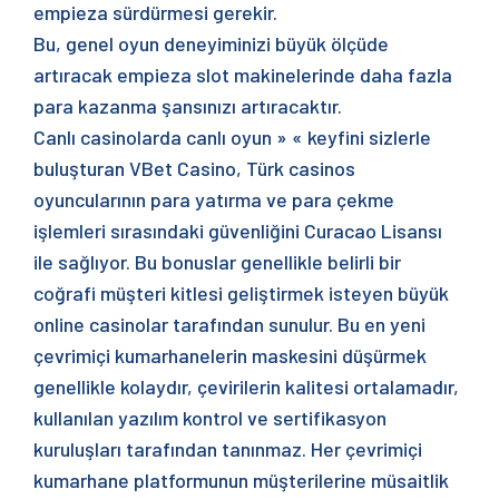
empieza sürdürmesi gerekir.
Bu, genel oyun deneyiminizi büyük ölçüde
artıracak empieza slot makinelerinde daha fazla
para kazanma şansınızı artıracaktır.
Canlı casinolarda canlı oyun » « keyfini sizlerle
buluşturan VBet Casino, Türk casinos
oyuncularının para yatırma ve para çekme
işlemleri sırasındaki güvenliğini Curacao Lisansı
ile sağlıyor. Bu bonuslar genellikle belirli bir
coğrafi müşteri kitlesi geliştirmek isteyen büyük
online casinolar tarafından sunulur. Bu en yeni
çevrimiçi kumarhanelerin maskesini düşürmek
genellikle kolaydır, çevirilerin kalitesi ortalamadır,
kullanılan yazılım kontrol ve sertifikasyon
kuruluşları tarafından tanınmaz. Her çevrimiçi
kumarhane platformunun müşterilerine müsaitlik