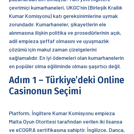
çevrimiçi kumarhaneleri, UKGC’nin (Birleşik Krallık
Kumar Komisyonu) katı gereksinimlerine uymak
zorundadır. Kumarhaneler, şikayetlerin ele
alınmasına ilişkin politika ve prosedürlerinin açık,
adil empieza şeffaf olmasını ve uyuşmazlık
çözümü için makul zaman çizelgelerini
sağlamalıdır. En iyi ödemeleri olan kumarhanelerin
en popüler olma eğiliminde olması şaşırtıcı değil.
Adım 1 – Türkiye’deki Online
Casinonun Seçimi
Platform, İngiltere Kumar Komisyonu empieza
Malta Oyun Otoritesi tarafından verilen iki lisansa
ve eCOGRA sertifikasına sahiptir. İngilizce, Danca,